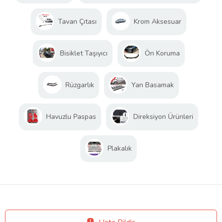
Tavan Çıtası
Krom Aksesuar
Bisiklet Taşıyıcı
Ön Koruma
Rüzgarlık
Yan Basamak
Havuzlu Paspas
Direksiyon Ürünleri
Plakalık