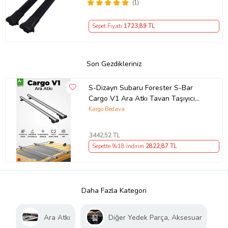
(1)
Sepet Fiyatı
1723
,89 TL
Son Gezdikleriniz
S-Dizayn Subaru Forester S-Bar
Cargo V1 Ara Atkı Tavan Taşıyıcı
Barı Gri 130 Cm 2008-2012 A+
Kargo Bedava
Kalite
3442
,52 TL
Sepette %18 İndirim
2822
,87 TL
Daha Fazla Kategori
Ara Atkı
Diğer Yedek Parça, Aksesuar