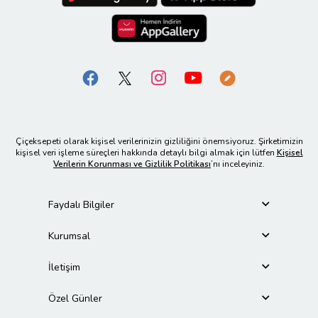
Çiçeksepeti olarak kişisel verilerinizin gizliliğini önemsiyoruz. Şirketimizin
kişisel veri işleme süreçleri hakkında detaylı bilgi almak için lütfen
Kişisel
Verilerin Korunması ve Gizlilik Politikası
’nı inceleyiniz.
Faydalı Bilgiler
Kurumsal
İletişim
Özel Günler