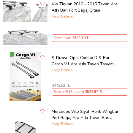
Vw Tiguan 2010 - 2015 Tavan Ara
Atkı Barı Port Bagaj Çıtası
Kargo Bedava
Sepet Fiyatı
2699
,10 TL
S-Dizayn Opel Combo D S-Bar
Cargo V1 Ara Atkı Tavan Taşıyıcı
Barı Gri 140 Cm 2011-2018 A+
Kargo Bedava
Kalite
3442
,52 TL
Sepette %18 İndirim
2822
,87 TL
Mercedes Vito Siyah Renk Wıngbar
Port Bagaj Ara Atkı Tavan Barı
Arabar
Kargo Bedava