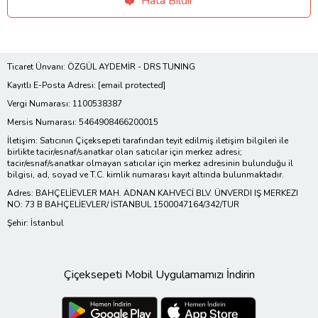
Hata Bildir
Ticaret Ünvanı: ÖZGÜL AYDEMİR - DRS TUNING
Kayıtlı E-Posta Adresi:
[email protected]
Vergi Numarası: 1100538387
Mersis Numarası: 5464908466200015
İletişim: Satıcının Çiçeksepeti tarafından teyit edilmiş iletişim bilgileri ile
birlikte tacir/esnaf/sanatkar olan satıcılar için merkez adresi;
tacir/esnaf/sanatkar olmayan satıcılar için merkez adresinin bulunduğu il
bilgisi, ad, soyad ve T.C. kimlik numarası kayıt altında bulunmaktadır.
Adres: BAHÇELİEVLER MAH. ADNAN KAHVECİ BLV. ÜNVERDI IŞ MERKEZI
NO: 73 B BAHÇELİEVLER/ İSTANBUL 1500047164/342/TUR
Şehir: İstanbul
Çiçeksepeti Mobil Uygulamamızı İndirin