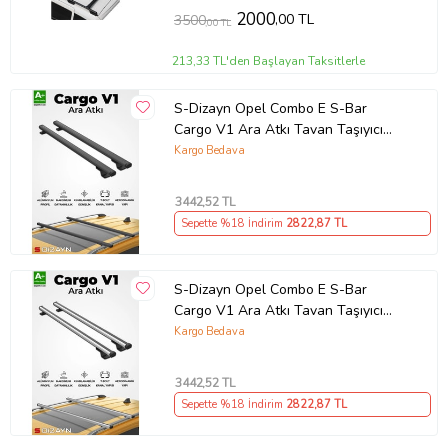
2000
,00 TL
3500
,00 TL
213,33 TL'den Başlayan Taksitlerle
S-Dizayn Opel Combo E S-Bar
Cargo V1 Ara Atkı Tavan Taşıyıcı
Barı Siyah 140 Cm 2018 Üzeri A+
Kargo Bedava
Kalite
3442
,52 TL
Sepette %18 İndirim
2822
,87 TL
S-Dizayn Opel Combo E S-Bar
Cargo V1 Ara Atkı Tavan Taşıyıcı
Barı Gri 140 Cm 2018 Üzeri A+ Kalite
Kargo Bedava
3442
,52 TL
Sepette %18 İndirim
2822
,87 TL