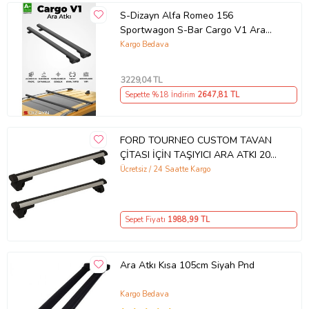
S-Dizayn Alfa Romeo 156
Sportwagon S-Bar Cargo V1 Ara
Atkı Tavan Taşıyıcı Barı Siyah 120
Kargo Bedava
Cm 1997-2007 A+ Kalite
3229
,04 TL
Sepette %18 İndirim
2647
,81 TL
FORD TOURNEO CUSTOM TAVAN
ÇİTASI İÇİN TAŞIYICI ARA ATKI 2025
2026 2027
Ücretsiz / 24 Saatte Kargo
Sepet Fiyatı
1988
,99 TL
Ara Atkı Kısa 105cm Siyah Pnd
Kargo Bedava