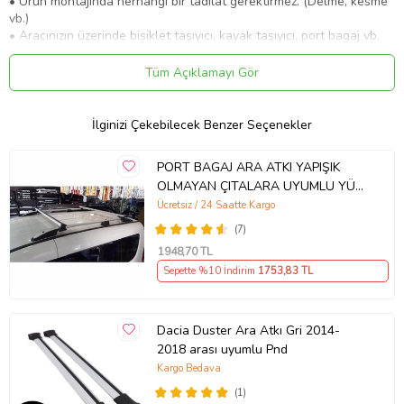
• Ürün montajında herhangi bir tadilat gerektirmez. (Delme, kesme
vb.)
• Aracınızın üzerinde bisiklet taşıyıcı, kayak taşıyıcı, port bagaj vb.
ürünleri taşımak için kullanılır.
• Yüksek tip tavan çıtaları ile uyumludur.
Tüm Açıklamayı Gör
• A+ Kalite birinci sınıf 6000 serisi aluminyumdan üretilmektedir.
• Trafik ve güvenli sürüş standartları gereğince, araç seyir
halindeyken tavan üzerindeki yükün 75 kg’ı aşmaması
İlginizi Çekebilecek Benzer Seçenekler
önerilmektedir.
• Tavan çıtası bulunmayan araçlarda kullanılmaz.
PORT BAGAJ ARA ATKI YAPIŞIK
OLMAYAN ÇITALARA UYUMLU YÜK
TAŞIMA MERDİVEN BİSİKLET
Ücretsiz / 24 Saatte Kargo
Ürün Kodu:
kcm89460444
APARATI 135 CM
(7)
1948
,70 TL
Sepette %10 İndirim
1753
,83 TL
Dacia Duster Ara Atkı Gri 2014-
2018 arası uyumlu Pnd
Kargo Bedava
(1)