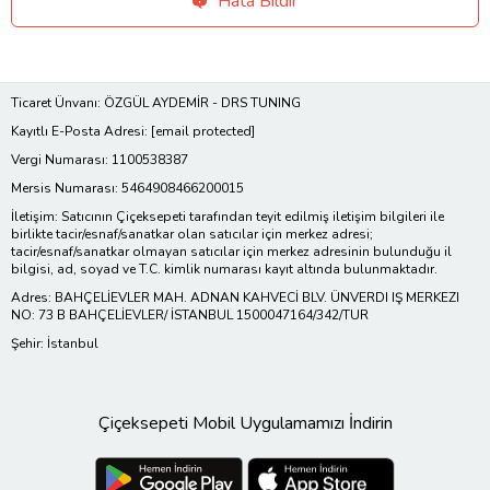
Hata Bildir
Ticaret Ünvanı: ÖZGÜL AYDEMİR - DRS TUNING
Kayıtlı E-Posta Adresi:
[email protected]
Vergi Numarası: 1100538387
Mersis Numarası: 5464908466200015
İletişim: Satıcının Çiçeksepeti tarafından teyit edilmiş iletişim bilgileri ile
birlikte tacir/esnaf/sanatkar olan satıcılar için merkez adresi;
tacir/esnaf/sanatkar olmayan satıcılar için merkez adresinin bulunduğu il
bilgisi, ad, soyad ve T.C. kimlik numarası kayıt altında bulunmaktadır.
Adres: BAHÇELİEVLER MAH. ADNAN KAHVECİ BLV. ÜNVERDI IŞ MERKEZI
NO: 73 B BAHÇELİEVLER/ İSTANBUL 1500047164/342/TUR
Şehir: İstanbul
Çiçeksepeti Mobil Uygulamamızı İndirin