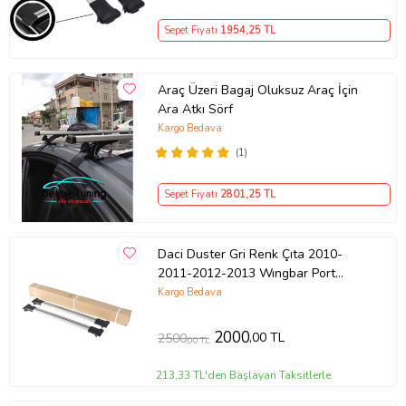
Sepet Fiyatı
1954
,25 TL
Araç Üzeri Bagaj Oluksuz Araç İçin
Ara Atkı Sörf
Kargo Bedava
(1)
Sepet Fiyatı
2801
,25 TL
Daci Duster Gri Renk Çıta 2010-
2011-2012-2013 Wıngbar Port
Bagaj Ara Atkı Tavan Barı Arabar 2
Kargo Bedava
Adet
2000
,00 TL
2500
,00 TL
213,33 TL'den Başlayan Taksitlerle