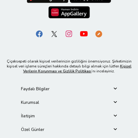
Çiçeksepeti olarak kişisel verilerinizin gizliliğini önemsiyoruz. Şirketimizin
kişisel veri işleme süreçleri hakkında detaylı bilgi almak için lütfen
Kişisel
Verilerin Korunması ve Gizlilik Politikası
’nı inceleyiniz.
Faydalı Bilgiler
Kurumsal
İletişim
Özel Günler