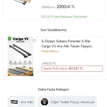
2000
,00 TL
3500
,00 TL
213,33 TL'den Başlayan Taksitlerle
Son Gezdikleriniz
S-Dizayn Subaru Forester S-Bar
Cargo V1 Ara Atkı Tavan Taşıyıcı
Barı Siyah 130 Cm 2008-2012 A+
Kargo Bedava
Kalite
3442
,52 TL
Sepette %18 İndirim
2822
,87 TL
Daha Fazla Kategori
Ara Atkı
Diğer Yedek Parça, Aksesuar