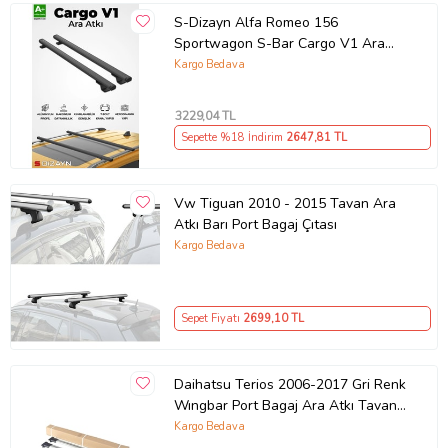
S-Dizayn Alfa Romeo 156
Sportwagon S-Bar Cargo V1 Ara
Atkı Tavan Taşıyıcı Barı Siyah 120
Kargo Bedava
Cm 1997-2007 A+ Kalite
3229
,04 TL
Sepette %18 İndirim
2647
,81 TL
Vw Tiguan 2010 - 2015 Tavan Ara
Atkı Barı Port Bagaj Çıtası
Kargo Bedava
Sepet Fiyatı
2699
,10 TL
Daihatsu Terios 2006-2017 Gri Renk
Wıngbar Port Bagaj Ara Atkı Tavan
Barı Arabar 105 cm
Kargo Bedava