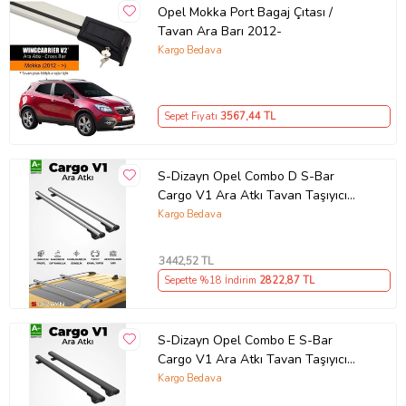
Opel Mokka Port Bagaj Çıtası /
Tavan Ara Barı 2012-
Kargo Bedava
Sepet Fiyatı
3567
,44 TL
S-Dizayn Opel Combo D S-Bar
Cargo V1 Ara Atkı Tavan Taşıyıcı
Barı Gri 140 Cm 2011-2018 A+
Kargo Bedava
Kalite
3442
,52 TL
Sepette %18 İndirim
2822
,87 TL
S-Dizayn Opel Combo E S-Bar
Cargo V1 Ara Atkı Tavan Taşıyıcı
Barı Siyah 140 Cm 2018 Üzeri A+
Kargo Bedava
Kalite