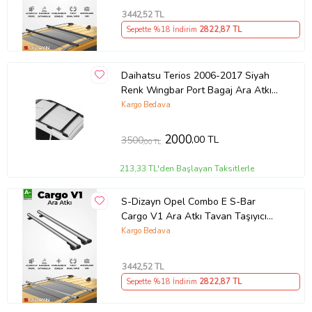
3442
,52 TL
Sepette %18 İndirim
2822
,87 TL
Daihatsu Terios 2006-2017 Siyah
Renk Wıngbar Port Bagaj Ara Atkı
Tavan Barı Arabar
Kargo Bedava
2000
,00 TL
3500
,00 TL
213,33 TL'den Başlayan Taksitlerle
S-Dizayn Opel Combo E S-Bar
Cargo V1 Ara Atkı Tavan Taşıyıcı
Barı Gri 140 Cm 2018 Üzeri A+ Kalite
Kargo Bedava
3442
,52 TL
Sepette %18 İndirim
2822
,87 TL