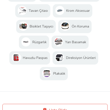
Tavan Çıtası
Krom Aksesuar
Bisiklet Taşıyıcı
Ön Koruma
Rüzgarlık
Yan Basamak
Havuzlu Paspas
Direksiyon Ürünleri
Plakalık