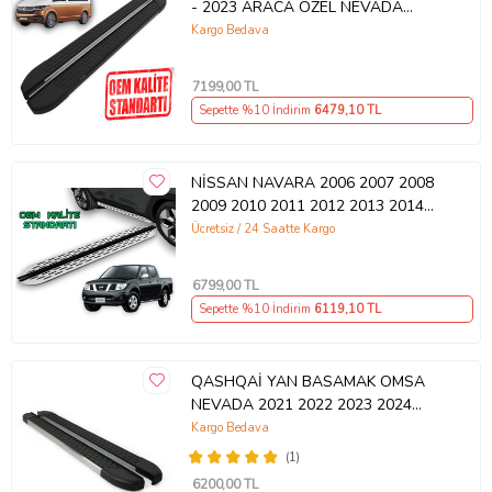
- 2023 ARACA ÖZEL NEVADA
SİYAH YAN BASAMAK
Kargo Bedava
7199
,00 TL
Sepette %10 İndirim
6479
,10 TL
NİSSAN NAVARA 2006 2007 2008
2009 2010 2011 2012 2013 2014
2015 Araca Özel Yan Basamak
Ücretsiz / 24 Saatte Kargo
6799
,00 TL
Sepette %10 İndirim
6119
,10 TL
QASHQAİ YAN BASAMAK OMSA
NEVADA 2021 2022 2023 2024
2025
Kargo Bedava
(1)
6200
,00 TL