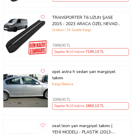
TRANSPORTER T6 UZUN ŞASE
2015 - 2023 ARACA ÖZEL NEVADA
SİYAH YAN BASAMAK
Ücretsiz / 24 Saatte Kargo
7999
,00 TL
Sepette %10 İndirim
7199
,10 TL
opel astra h sedan yan marşpiyel
takımı
Kargo Bedava
2099
,00 TL
Sepette %10 İndirim
1889
,10 TL
seat leon yan marşpiyel takımı (
YENİ MODEL) - PLASTİK (2013-