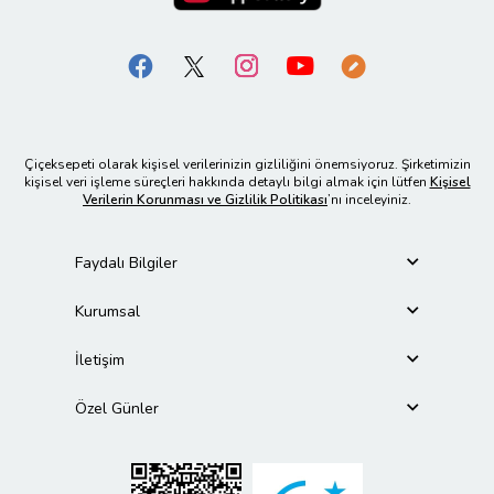
Çiçeksepeti olarak kişisel verilerinizin gizliliğini önemsiyoruz. Şirketimizin
kişisel veri işleme süreçleri hakkında detaylı bilgi almak için lütfen
Kişisel
Verilerin Korunması ve Gizlilik Politikası
’nı inceleyiniz.
Faydalı Bilgiler
Kurumsal
İletişim
Özel Günler