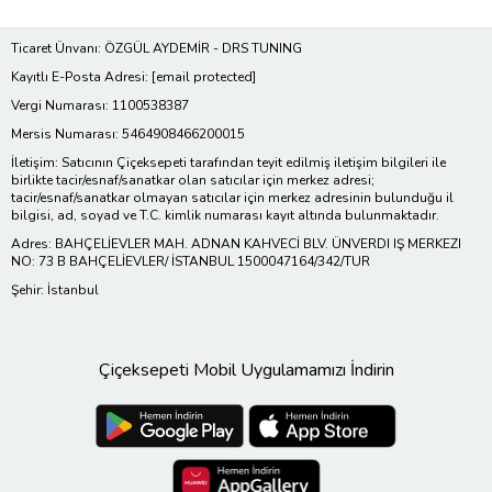
Ticaret Ünvanı: ÖZGÜL AYDEMİR - DRS TUNING
Kayıtlı E-Posta Adresi:
[email protected]
Vergi Numarası: 1100538387
Mersis Numarası: 5464908466200015
İletişim: Satıcının Çiçeksepeti tarafından teyit edilmiş iletişim bilgileri ile
birlikte tacir/esnaf/sanatkar olan satıcılar için merkez adresi;
tacir/esnaf/sanatkar olmayan satıcılar için merkez adresinin bulunduğu il
bilgisi, ad, soyad ve T.C. kimlik numarası kayıt altında bulunmaktadır.
Adres: BAHÇELİEVLER MAH. ADNAN KAHVECİ BLV. ÜNVERDI IŞ MERKEZI
NO: 73 B BAHÇELİEVLER/ İSTANBUL 1500047164/342/TUR
Şehir: İstanbul
Çiçeksepeti Mobil Uygulamamızı İndirin