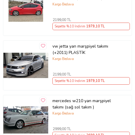
2020)
Kargo Bedava
2199
,00 TL
Sepette %10 İndirim
1979
,10 TL
vw jetta yan marşpiyel takımı
(+2011) PLASTİK
Kargo Bedava
2199
,00 TL
Sepette %10 İndirim
1979
,10 TL
mercedes w210 yan marşpiyel
takımı (sağ sol takım )
Kargo Bedava
2999
,00 TL