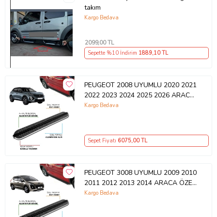
takım
Kargo Bedava
2099
,00 TL
Sepette %10 İndirim
1889
,10 TL
PEUGEOT 2008 UYUMLU 2020 2021
2022 2023 2024 2025 2026 ARACA
ÖZEL YAN BASAMAK
Kargo Bedava
Sepet Fiyatı
6075
,00 TL
PEUGEOT 3008 UYUMLU 2009 2010
2011 2012 2013 2014 ARACA ÖZEL
YAN BASAMAK
Kargo Bedava