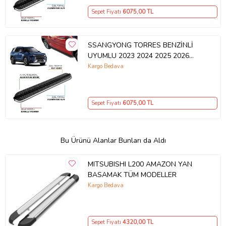
Sepet Fiyatı
6075
,00 TL
SSANGYONG TORRES BENZİNLİ
UYUMLU 2023 2024 2025 2026
2027 ARACA ÖZEL YAN BASAMAK
Kargo Bedava
Sepet Fiyatı
6075
,00 TL
Bu Ürünü Alanlar Bunları da Aldı
MITSUBISHI L200 AMAZON YAN
BASAMAK TÜM MODELLER
Kargo Bedava
Sepet Fiyatı
4320
,00 TL