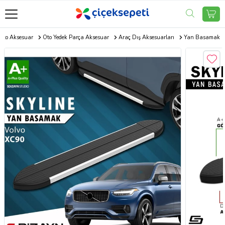
Oto Aksesuar
Oto Yedek Parça Aksesuar
Araç Dış Aksesuarları
Yan Basamak