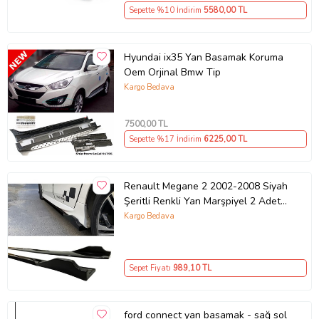
Sepette %10 İndirim
5580
,00 TL
Hyundai ix35 Yan Basamak Koruma
Oem Orjinal Bmw Tip
Kargo Bedava
7500
,00 TL
Sepette %17 İndirim
6225
,00 TL
Renault Megane 2 2002-2008 Siyah
Şeritli Renkli Yan Marşpiyel 2 Adet
Piona Black
Kargo Bedava
Sepet Fiyatı
989
,10 TL
ford connect yan basamak - sağ sol