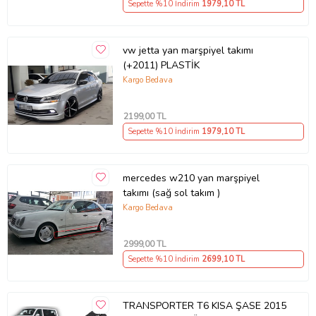
Sepette %10 İndirim
1979
,10 TL
Ürün Kodu:
kcm38900649
vw jetta yan marşpiyel takımı
(+2011) PLASTİK
Kargo Bedava
2199
,00 TL
Sepette %10 İndirim
1979
,10 TL
mercedes w210 yan marşpiyel
takımı (sağ sol takım )
Kargo Bedava
2999
,00 TL
Sepette %10 İndirim
2699
,10 TL
TRANSPORTER T6 KISA ŞASE 2015