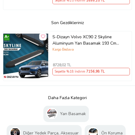
Sepette %10 İndirim
2699
,10 TL
Son Gezdikleriniz
S-Dizayn Volvo XC90 2 Skyline
Aluminyum Yan Basamak 193 Cm
2015-2019 A+ Kalite
Kargo Bedava
8728
,02 TL
Sepette %18 İndirim
7156
,98 TL
Daha Fazla Kategori
Yan Basamak
Diğer Yedek Parça, Aksesuar
Ön Koruma