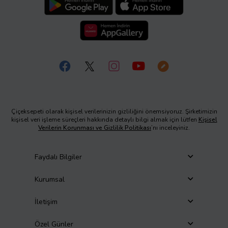
Çiçeksepeti olarak kişisel verilerinizin gizliliğini önemsiyoruz. Şirketimizin
kişisel veri işleme süreçleri hakkında detaylı bilgi almak için lütfen
Kişisel
Verilerin Korunması ve Gizlilik Politikası
’nı inceleyiniz.
Faydalı Bilgiler
Kurumsal
İletişim
Özel Günler