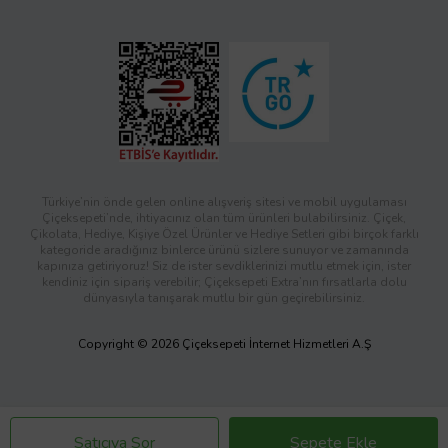
Türkiye’nin önde gelen online alışveriş sitesi ve mobil uygulaması
Çiçeksepeti’nde, ihtiyacınız olan tüm ürünleri bulabilirsiniz. Çiçek,
Çikolata, Hediye, Kişiye Özel Ürünler ve Hediye Setleri gibi birçok farklı
kategoride aradığınız binlerce ürünü sizlere sunuyor ve zamanında
kapınıza getiriyoruz! Siz de ister sevdiklerinizi mutlu etmek için, ister
kendiniz için sipariş verebilir; Çiçeksepeti Extra’nın fırsatlarla dolu
dünyasıyla tanışarak mutlu bir gün geçirebilirsiniz.
Copyright © 2026 Çiçeksepeti İnternet Hizmetleri A.Ş
Satıcıya Sor
Sepete Ekle