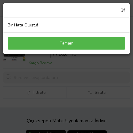
Bir Hata Oluştu!
S Pro Cam Filmi Nano Carbon CS Serisi 2PLY %20
Tamam
152cm/30mt (Karışık)
Sepette %18 İndirim
9410
,54 TL
7716,
64 TL
Kargo Bedava
Filtrele
Sırala
Çiçeksepeti Mobil Uygulamamızı İndirin