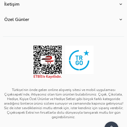
Çiçek Anlamları
İletişim
Çiçeksepeti Müşteri Politikası
Özel Günler
Bize Ulaşın
Ürün Güvenliği
Özel Günler
Mevsimlere Göre Çiçekler
Sıkça Sorulan Sorular
Kurumsal Müşterilerimiz
Sevgililer Günü Hediyeleri
Yenilebilir Çiçek Saklama Koşulları
Çiçeksepeti'nde Satış Yap
Reklamlarımız
Kadınlar Günü Hediyeleri
Site Haritası
Kolay İade
Kampanya Detayları
Anneler Günü Hediyeleri
Ürün Sıralama Kriterleri
Çiçeksepeti Pazaryeri Kolaylıkları
Duyarlı Pazarlama Hareketi
Babalar Günü Hediyeleri
Teslimat İpuçları
Ödeme Seçenekleri
Bilgi Toplumu Hizmetleri
Öğretmenler Günü Hediyeleri
Sipariş Güncelleme Süreçleri
Çiçeksepeti Üyelik Sözleşmesi
Yılbaşı Hediyeleri
Sipariş Görsel Onay
Kişisel Verilerin Korunması ve Gizlilik Politikası
Black Friday
Türkiye’nin önde gelen online alışveriş sitesi ve mobil uygulaması
Çiçeksepeti’nde, ihtiyacınız olan tüm ürünleri bulabilirsiniz. Çiçek, Çikolata,
Mesafeli Satış Sözleşmesi - Çiçek
Tıp Bayramı Hediyeleri
Hediye, Kişiye Özel Ürünler ve Hediye Setleri gibi birçok farklı kategoride
aradığınız binlerce ürünü sizlere sunuyor ve zamanında kapınıza getiriyoruz!
Mesafeli Satış Sözleşmesi - Hediye & Extra
Avukatlar Günü Hediyeleri
Siz de ister sevdiklerinizi mutlu etmek için, ister kendiniz için sipariş verebilir;
Çiçeksepeti Extra’nın fırsatlarla dolu dünyasıyla tanışarak mutlu bir gün
Çerez Politikası
Hemşireler Günü Hediyeleri
geçirebilirsiniz.
Bilgi Güvenliği Politikası
Eczacılık Günü Hediyeleri