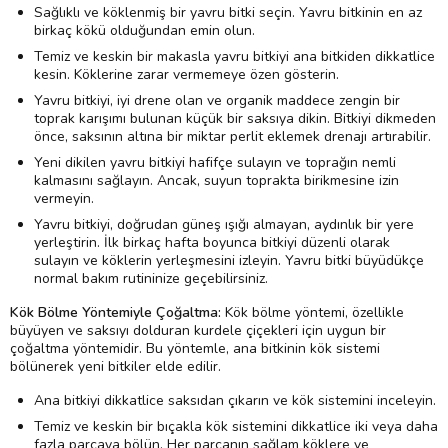
Sağlıklı ve köklenmiş bir yavru bitki seçin. Yavru bitkinin en az
birkaç kökü olduğundan emin olun.
Temiz ve keskin bir makasla yavru bitkiyi ana bitkiden dikkatlice
kesin. Köklerine zarar vermemeye özen gösterin.
Yavru bitkiyi, iyi drene olan ve organik maddece zengin bir
toprak karışımı bulunan küçük bir saksıya dikin. Bitkiyi dikmeden
önce, saksının altına bir miktar perlit eklemek drenajı artırabilir.
Yeni dikilen yavru bitkiyi hafifçe sulayın ve toprağın nemli
kalmasını sağlayın. Ancak, suyun toprakta birikmesine izin
vermeyin.
Yavru bitkiyi, doğrudan güneş ışığı almayan, aydınlık bir yere
yerleştirin. İlk birkaç hafta boyunca bitkiyi düzenli olarak
sulayın ve köklerin yerleşmesini izleyin. Yavru bitki büyüdükçe
normal bakım rutininize geçebilirsiniz.
Kök Bölme Yöntemiyle Çoğaltma:
Kök bölme yöntemi, özellikle
büyüyen ve saksıyı dolduran kurdele çiçekleri için uygun bir
çoğaltma yöntemidir. Bu yöntemle, ana bitkinin kök sistemi
bölünerek yeni bitkiler elde edilir.
Ana bitkiyi dikkatlice saksıdan çıkarın ve kök sistemini inceleyin.
Temiz ve keskin bir bıçakla kök sistemini dikkatlice iki veya daha
fazla parçaya bölün. Her parçanın sağlam köklere ve