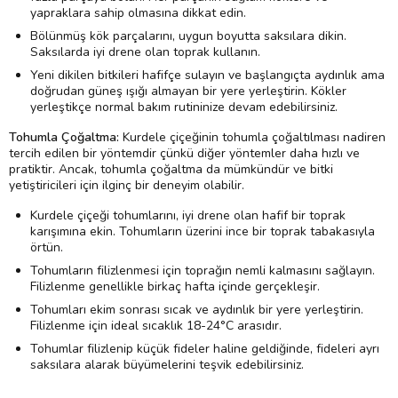
yapraklara sahip olmasına dikkat edin.
Bölünmüş kök parçalarını, uygun boyutta saksılara dikin.
Saksılarda iyi drene olan toprak kullanın.
Yeni dikilen bitkileri hafifçe sulayın ve başlangıçta aydınlık ama
doğrudan güneş ışığı almayan bir yere yerleştirin. Kökler
yerleştikçe normal bakım rutininize devam edebilirsiniz.
Tohumla Çoğaltma:
Kurdele çiçeğinin tohumla çoğaltılması nadiren
tercih edilen bir yöntemdir çünkü diğer yöntemler daha hızlı ve
pratiktir. Ancak, tohumla çoğaltma da mümkündür ve bitki
yetiştiricileri için ilginç bir deneyim olabilir.
Kurdele çiçeği tohumlarını, iyi drene olan hafif bir toprak
karışımına ekin. Tohumların üzerini ince bir toprak tabakasıyla
örtün.
Tohumların filizlenmesi için toprağın nemli kalmasını sağlayın.
Filizlenme genellikle birkaç hafta içinde gerçekleşir.
Tohumları ekim sonrası sıcak ve aydınlık bir yere yerleştirin.
Filizlenme için ideal sıcaklık 18-24°C arasıdır.
Tohumlar filizlenip küçük fideler haline geldiğinde, fideleri ayrı
saksılara alarak büyümelerini teşvik edebilirsiniz.