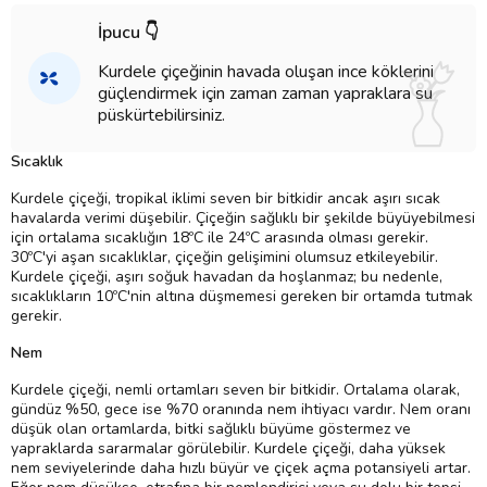
İpucu 👇
Kurdele çiçeğinin havada oluşan ince köklerini
güçlendirmek için zaman zaman yapraklara su
püskürtebilirsiniz.
Sıcaklık
Kurdele çiçeği, tropikal iklimi seven bir bitkidir ancak aşırı sıcak
havalarda verimi düşebilir. Çiçeğin sağlıklı bir şekilde büyüyebilmesi
için ortalama sıcaklığın 18ºC ile 24ºC arasında olması gerekir.
30ºC'yi aşan sıcaklıklar, çiçeğin gelişimini olumsuz etkileyebilir.
Kurdele çiçeği, aşırı soğuk havadan da hoşlanmaz; bu nedenle,
sıcaklıkların 10ºC'nin altına düşmemesi gereken bir ortamda tutmak
gerekir.
Nem
Kurdele çiçeği, nemli ortamları seven bir bitkidir. Ortalama olarak,
gündüz %50, gece ise %70 oranında nem ihtiyacı vardır. Nem oranı
düşük olan ortamlarda, bitki sağlıklı büyüme göstermez ve
yapraklarda sararmalar görülebilir. Kurdele çiçeği, daha yüksek
nem seviyelerinde daha hızlı büyür ve çiçek açma potansiyeli artar.