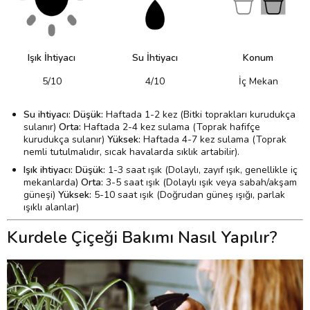
Işık İhtiyacı
Su İhtiyacı
Konum
5/10
4/10
İç Mekan
Su ihtiyacı:
Düşük:
Haftada 1-2 kez (Bitki toprakları kurudukça
sulanır)
Orta:
Haftada 2-4 kez sulama (Toprak hafifçe
kurudukça sulanır)
Yüksek:
Haftada 4-7 kez sulama (Toprak
nemli tutulmalıdır, sıcak havalarda sıklık artabilir).
Işık ihtiyacı: Düşük:
1-3 saat ışık (Dolaylı, zayıf ışık, genellikle iç
mekanlarda)
Orta:
3-5 saat ışık (Dolaylı ışık veya sabah/akşam
güneşi)
Yüksek:
5-10 saat ışık (Doğrudan güneş ışığı, parlak
ışıklı alanlar)
Kurdele Çiçeği Bakımı Nasıl Yapılır?