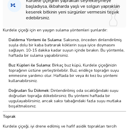
Kurdele çiçeğinin yaprakları seyrekleşmeye
başladıysa, ilkbaharda yaşlı ve solgun yaprakları
keserek bitkinin yeni sürgünler vermesini teşvik
edebilirsiniz.
Kurdele çiçeği için en yaygın sulama yöntemleri şunlardır:
Daldırma Yöntemi ile Sulama:
Saksınızı, önceden dinlendirilmiş
suyla dolu bir kaba batırarak köklerin suya iyice doymasını
sağlayın. 10-15 dakika kadar suyun içinde bırakın. Bu yöntemle,
haftada bir sulama yapabilirsiniz.
Buz Küpleri ile Sulama:
Birkaç buz küpü, Kurdele çiçeğinizin
toprağının üstüne yerleştirilebilir. Buz, eridikçe toprağın suyu
emmesine yardımcı olur. Haftada bir veya iki kez bu yöntemi
kullanabilirsiniz.
Doğrudan Su Dökmek:
Dinlendirilmiş oda sıcaklığındaki suyu
doğrudan toprağa dökebilirsiniz. Bu yöntemi haftada bir
uygulayabilirsiniz, ancak saksı tabağındaki fazla suyu mutlaka
boşaltmalısınız.
Toprak
Kurdele çiçeği, iyi drene edilmiş ve hafif asidik toprakları tercih