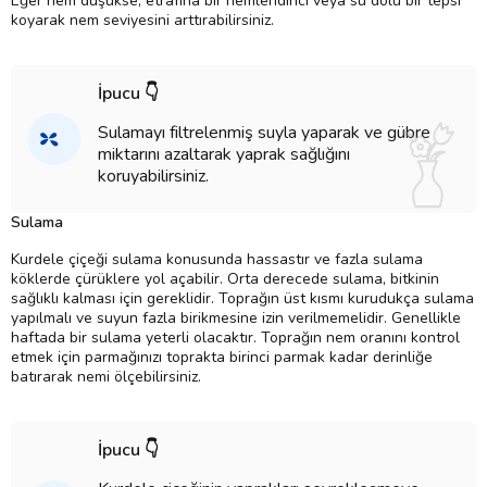
Eğer nem düşükse, etrafına bir nemlendirici veya su dolu bir tepsi
koyarak nem seviyesini arttırabilirsiniz.
İpucu 👇
Sulamayı filtrelenmiş suyla yaparak ve gübre
miktarını azaltarak yaprak sağlığını
koruyabilirsiniz.
Sulama
Kurdele çiçeği sulama konusunda hassastır ve fazla sulama
köklerde çürüklere yol açabilir. Orta derecede sulama, bitkinin
sağlıklı kalması için gereklidir. Toprağın üst kısmı kurudukça sulama
yapılmalı ve suyun fazla birikmesine izin verilmemelidir. Genellikle
haftada bir sulama yeterli olacaktır. Toprağın nem oranını kontrol
etmek için parmağınızı toprakta birinci parmak kadar derinliğe
batırarak nemi ölçebilirsiniz.
İpucu 👇