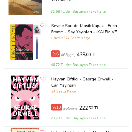
31,68 TL'den Başlayan Taksitlerle
Sevme Sanatı -Klasik Kapak - Erich
Fromm - Say Yayınları - (KALEM VE
NOT DEFTERLİ) (Renksiz)
Ücretsiz / 24 Saatte Kargo
%6
438
,00 TL
468
,00 TL
46,72 TL'den Başlayan Taksitlerle
Hayvan Çiftliği - George Orwell -
Can Yayınları
24 Saatte Kargo
%13
222
,50 TL
255
,90 TL
23,73 TL'den Başlayan Taksitlerle