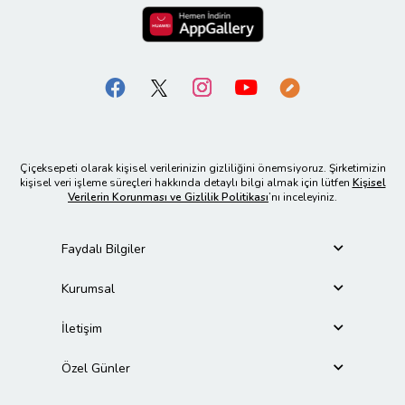
Çiçeksepeti olarak kişisel verilerinizin gizliliğini önemsiyoruz. Şirketimizin
kişisel veri işleme süreçleri hakkında detaylı bilgi almak için lütfen
Kişisel
Verilerin Korunması ve Gizlilik Politikası
’nı inceleyiniz.
Faydalı Bilgiler
Kurumsal
İletişim
Özel Günler