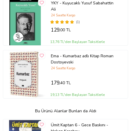
YKY - Kuyucaklı Yusuf Sabahattin
Ali
24 Saatte Kargo
(1)
129
,00 TL
13,76 TL'den Başlayan Taksitlerle
Ema - Kumarbaz adlı Kitap Roman
Dostoyevski
24 Saatte Kargo
179
,40 TL
19,13 TL'den Başlayan Taksitlerle
Bu Ürünü Alanlar Bunları da Aldı
Ümit Kaptan 6 - Gece Baskını -