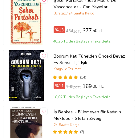
Şeker Portakalı - Jose Mauro De
Vasconcelos - Can Yayınları
Ücretsiz / 24 Saatte Kargo
%13
377
,50 TL
434
,10 TL
40,26 TL'den Başlayan Taksitlerle
Bodrum Katı Tünelden Önceki Beyaz
Ev Serisi - Işıl Işık
Kargo ile Teslimat
(14)
%11
169
,00 TL
190
,00 TL
18,02 TL'den Başlayan Taksitlerle
İş Bankası - Bilinmeyen Bir Kadının
Mektubu - Stefan Zweig
24 Saatte Kargo
(2)