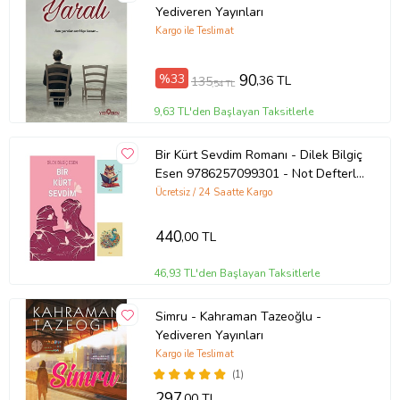
Yazar: Sabahattin Ali
Yediveren Yayınları
Kargo ile Teslimat
Basım Yılı: 2021
%33
90
,36 TL
135
,54 TL
Kapak Türü: Karton Kapak
9,63 TL'den Başlayan Taksitlerle
Sayfa Sayısı: 0
Bir Kürt Sevdim Romanı - Dilek Bilgiç
Esen 9786257099301 - Not Defterli
Kağıt Cinsi: 2. Hamur
Seti (Renksiz)
Ücretsiz / 24 Saatte Kargo
Çevirmen:
440
,00 TL
Ürün Kodu:
kcm76655089
46,93 TL'den Başlayan Taksitlerle
Simru - Kahraman Tazeoğlu -
Yediveren Yayınları
Kargo ile Teslimat
(1)
297
,00 TL