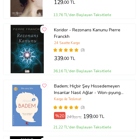
129
,00 TL
13,76 TL'den Başlayan Taksitlerle
Koridor - Rezonans Kanunu Pıerre
Franckh
24 Saatte Kargo
(3)
339
,00 TL
36,16 TL'den Başlayan Taksitlerle
Badem; Hiçbir Şey Hissedemeyen
Insanlar Nasıl Ağlar - Won-pyung
Sohn - Peta Kitap
Kargo ile Teslimat
(3)
%20
199
,00 TL
249
,00 TL
21,22 TL'den Başlayan Taksitlerle