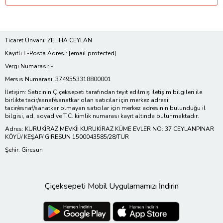
Ticaret Ünvanı: ZELİHA CEYLAN
Kayıtlı E-Posta Adresi:
[email protected]
Vergi Numarası: -
Mersis Numarası: 3749553318800001
İletişim: Satıcının Çiçeksepeti tarafından teyit edilmiş iletişim bilgileri ile
birlikte tacir/esnaf/sanatkar olan satıcılar için merkez adresi;
tacir/esnaf/sanatkar olmayan satıcılar için merkez adresinin bulunduğu il
bilgisi, ad, soyad ve T.C. kimlik numarası kayıt altında bulunmaktadır.
Adres: KURUKİRAZ MEVKİİ KURUKİRAZ KÜME EVLER NO: 37 CEYLANPINAR
KÖYÜ/ KEŞAP/ GİRESUN 1500043585/28/TUR
Şehir: Giresun
Çiçeksepeti Mobil Uygulamamızı İndirin