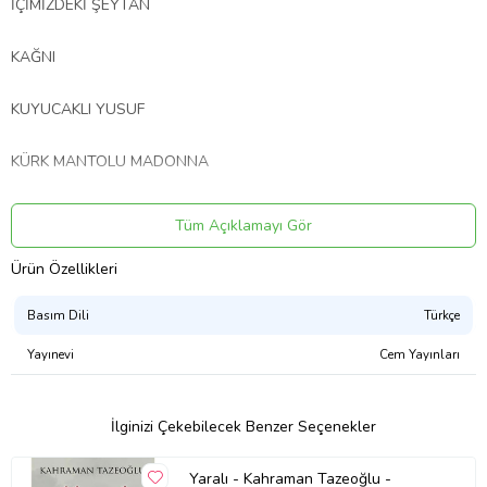
İÇİMİZDEKİ ŞEYTAN
KAĞNI
KUYUCAKLI YUSUF
KÜRK MANTOLU MADONNA
SES
Tüm Açıklamayı Gör
SIRÇA KÖŞK
Ürün Özellikleri
Basım Dili
Türkçe
YENİ DÜNYA
Yayınevi
Cem Yayınları
Ürün Adı: Sabahattin Ali Seçme Eserler (8 Kitap Set)
İlginizi Çekebilecek Benzer Seçenekler
Ürün Kodu: 2020110216366
Yaralı - Kahraman Tazeoğlu -