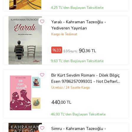
4,25 TL'den Başlayan Taksitlerle
Yaralı - Kahraman Tazeoğlu -
Yediveren Yayınları
Kargo ile Teslimat
%33
90
,36 TL
135
,54 TL
9,63 TL'den Başlayan Taksitlerle
Bir Kürt Sevdim Romanı - Dilek Bilgiç
Esen 9786257099301 - Not Defterli
Seti (Renksiz)
Ücretsiz / 24 Saatte Kargo
440
,00 TL
46,93 TL'den Başlayan Taksitlerle
Simru - Kahraman Tazeoğlu -