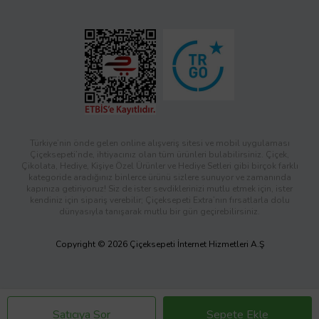
Türkiye’nin önde gelen online alışveriş sitesi ve mobil uygulaması
Çiçeksepeti’nde, ihtiyacınız olan tüm ürünleri bulabilirsiniz. Çiçek,
Çikolata, Hediye, Kişiye Özel Ürünler ve Hediye Setleri gibi birçok farklı
kategoride aradığınız binlerce ürünü sizlere sunuyor ve zamanında
kapınıza getiriyoruz! Siz de ister sevdiklerinizi mutlu etmek için, ister
kendiniz için sipariş verebilir; Çiçeksepeti Extra’nın fırsatlarla dolu
dünyasıyla tanışarak mutlu bir gün geçirebilirsiniz.
Copyright © 2026 Çiçeksepeti İnternet Hizmetleri A.Ş
Satıcıya Sor
Sepete Ekle