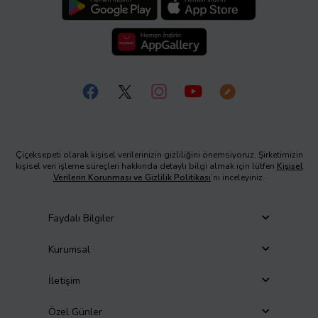
Çiçeksepeti olarak kişisel verilerinizin gizliliğini önemsiyoruz. Şirketimizin
kişisel veri işleme süreçleri hakkında detaylı bilgi almak için lütfen
Kişisel
Verilerin Korunması ve Gizlilik Politikası
’nı inceleyiniz.
Faydalı Bilgiler
Kurumsal
İletişim
Özel Günler