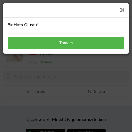
Bir Hata Oluştu!
Sabahlıklı Dantel Detaylı Pegasus Kadın Pijama
Tamam
Takımı-Çeyizlik Takım- Geniş Beden Aralığı (Pudra)
2199,00 TL
%57
949,
00 TL
Kargo Bedava
Filtrele
Sırala
Çiçeksepeti Mobil Uygulamamızı İndirin