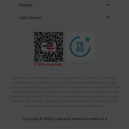
İletişim
Özel Günler
Türkiye’nin önde gelen online alışveriş sitesi ve mobil uygulaması
Çiçeksepeti’nde, ihtiyacınız olan tüm ürünleri bulabilirsiniz. Çiçek,
Çikolata, Hediye, Kişiye Özel Ürünler ve Hediye Setleri gibi birçok farklı
kategoride aradığınız binlerce ürünü sizlere sunuyor ve zamanında
kapınıza getiriyoruz! Siz de ister sevdiklerinizi mutlu etmek için, ister
kendiniz için sipariş verebilir; Çiçeksepeti Extra’nın fırsatlarla dolu
dünyasıyla tanışarak mutlu bir gün geçirebilirsiniz.
Copyright © 2026 Çiçeksepeti İnternet Hizmetleri A.Ş