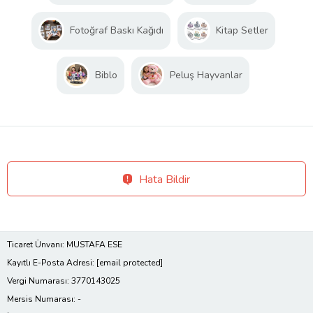
Fotoğraf Baskı Kağıdı
Kitap Setler
Biblo
Peluş Hayvanlar
Hata Bildir
Ticaret Ünvanı: MUSTAFA ESE
Kayıtlı E-Posta Adresi:
[email protected]
Vergi Numarası: 3770143025
Mersis Numarası: -