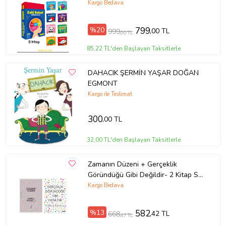
Kargo Bedava
%20
799
,00 TL
999
,00 TL
85,22 TL'den Başlayan Taksitlerle
DAHACIK ŞERMİN YAŞAR DOĞAN
EGMONT
Kargo ile Teslimat
300
,00 TL
32,00 TL'den Başlayan Taksitlerle
Zamanın Düzeni + Gerçeklik
Göründüğü Gibi Değildir- 2 Kitap Set
- Iş Bankası Özel Set Zamanın
Kargo Bedava
Düzeni
%13
582
,42 TL
668
,47 TL