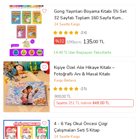
Gong Yayınları Boyama Kitabı 5'li Set
32 Sayfalı Toplam 160 Sayfa Kum
Boyama Hediyeli (Buz-Buz)
24 Saatte Kargo
(14)
%32
135
,00 TL
199
,00 TL
14,40 TL'den Başlayan Taksitlerle
Kişiye Özel Aile Hikaye Kitabı –
Fotoğraflı Anı & Masal Kitabı
Kargo Bedava
(15)
900
,00 TL
Sepette 251 TL İndirim
649
,00 TL
4 - 6 Yaş Okul Öncesi Çizgi
Çalışmaları Seti 5 Kitap
24 Saatte Kargo