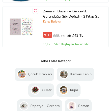
Zamanın Düzeni + Gerçeklik
Göründüğü Gibi Değildir- 2 Kitap Set
- Iş Bankası Özel Set Zamanın
Kargo Bedava
Düzeni
%13
582
,42 TL
668
,47 TL
62,12 TL'den Başlayan Taksitlerle
Daha Fazla Kategori
Çocuk Kitapları
Kanvas Tablo
Güller
Kupa
Papatya - Gerbera
Roman