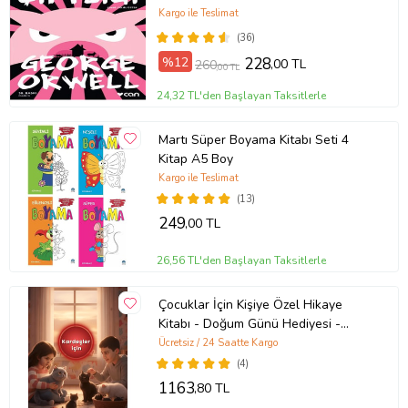
Kargo ile Teslimat
(36)
%12
228
,00 TL
260
,00 TL
24,32 TL'den Başlayan Taksitlerle
Martı Süper Boyama Kitabı Seti 4
Kitap A5 Boy
Kargo ile Teslimat
(13)
249
,00 TL
26,56 TL'den Başlayan Taksitlerle
Çocuklar İçin Kişiye Özel Hikaye
Kitabı - Doğum Günü Hediyesi -
Okuma Hediyesi
Ücretsiz / 24 Saatte Kargo
(4)
1163
,80 TL