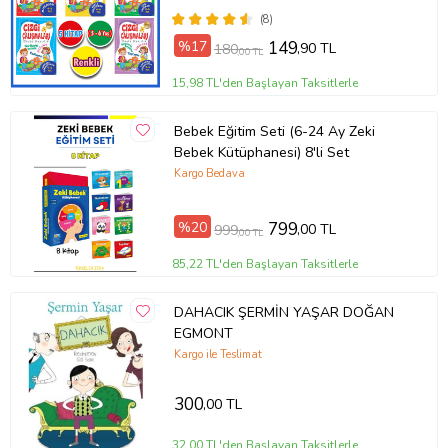
(8)
%17
149
,90 TL
180
,00 TL
15,98 TL'den Başlayan Taksitlerle
Bebek Eğitim Seti (6-24 Ay Zeki
Bebek Kütüphanesi) 8'li Set
Kargo Bedava
%20
799
,00 TL
999
,00 TL
85,22 TL'den Başlayan Taksitlerle
DAHACIK ŞERMİN YAŞAR DOĞAN
EGMONT
Kargo ile Teslimat
300
,00 TL
32,00 TL'den Başlayan Taksitlerle