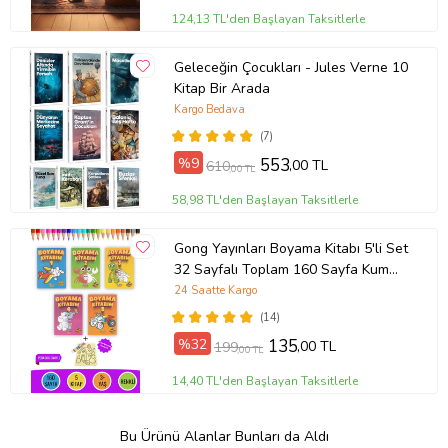
124,13 TL'den Başlayan Taksitlerle
Geleceğin Çocukları - Jules Verne 10
Kitap Bir Arada
Kargo Bedava
(7)
%9
553
,00 TL
610
,00 TL
58,98 TL'den Başlayan Taksitlerle
Gong Yayınları Boyama Kitabı 5'li Set
32 Sayfalı Toplam 160 Sayfa Kum
Boyama Hediyeli (Buz-Buz)
24 Saatte Kargo
(14)
%32
135
,00 TL
199
,00 TL
14,40 TL'den Başlayan Taksitlerle
Bu Ürünü Alanlar Bunları da Aldı