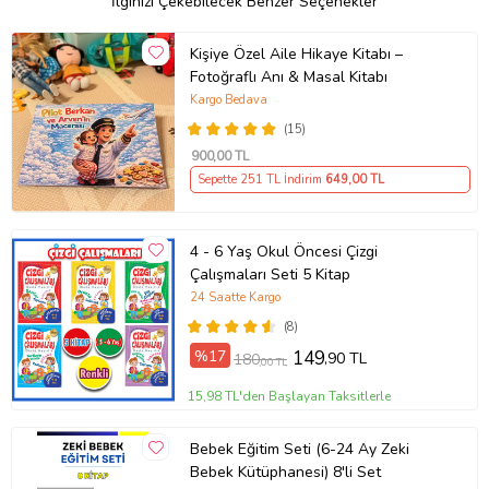
İlginizi Çekebilecek Benzer Seçenekler
Kişiye Özel Aile Hikaye Kitabı –
Fotoğraflı Anı & Masal Kitabı
Kargo Bedava
(15)
900
,00 TL
Sepette 251 TL İndirim
649
,00 TL
4 - 6 Yaş Okul Öncesi Çizgi
Çalışmaları Seti 5 Kitap
24 Saatte Kargo
(8)
%17
149
,90 TL
180
,00 TL
15,98 TL'den Başlayan Taksitlerle
Bebek Eğitim Seti (6-24 Ay Zeki
Bebek Kütüphanesi) 8'li Set