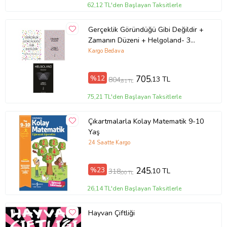
62,12 TL'den Başlayan Taksitlerle
Gerçeklik Göründüğü Gibi Değildir +
Zamanın Düzeni + Helgoland- 3
Kitap Set - Iş Bankası Özel Set
Kargo Bedava
%12
705
,13 TL
804
,81 TL
75,21 TL'den Başlayan Taksitlerle
Çıkartmalarla Kolay Matematik 9-10
Yaş
24 Saatte Kargo
%23
245
,10 TL
318
,00 TL
26,14 TL'den Başlayan Taksitlerle
Hayvan Çiftliği