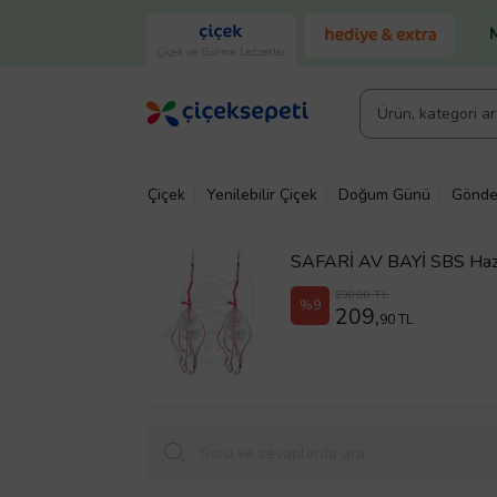
Çiçek ve Gurme Lezzetler
Çiçek
Yenilebilir Çiçek
Doğum Günü
Gönde
SAFARİ AV BAYİ SBS Hazır Y
230,00 TL
%9
209,
90 TL