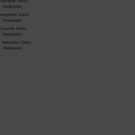
vukatlar Günü
Hediyeleri
emşireler Günü
Hediyeleri
Eczacılık Günü
Hediyeleri
ş Hekimleri Günü
Hediyeleri