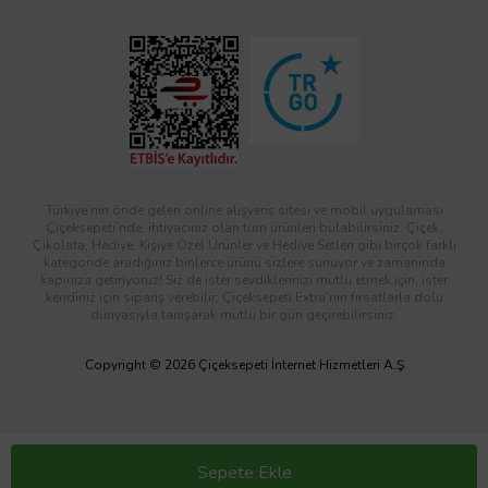
Türkiye’nin önde gelen online alışveriş sitesi ve mobil uygulaması
Çiçeksepeti’nde, ihtiyacınız olan tüm ürünleri bulabilirsiniz. Çiçek,
Çikolata, Hediye, Kişiye Özel Ürünler ve Hediye Setleri gibi birçok farklı
kategoride aradığınız binlerce ürünü sizlere sunuyor ve zamanında
kapınıza getiriyoruz! Siz de ister sevdiklerinizi mutlu etmek için, ister
kendiniz için sipariş verebilir; Çiçeksepeti Extra’nın fırsatlarla dolu
dünyasıyla tanışarak mutlu bir gün geçirebilirsiniz.
Copyright © 2026 Çiçeksepeti İnternet Hizmetleri A.Ş
Sepete Ekle