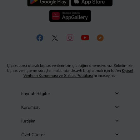
Çiçeksepeti olarak kişisel verilerinizin gizliliğini önemsiyoruz. Şirketimizin
kişisel veri işleme süreçleri hakkında detaylı bilgi almak için lütfen
Kişisel
Verilerin Korunması ve Gizlilik Politikası
’nı inceleyiniz.
Faydalı Bilgiler
Kurumsal
İletişim
Özel Günler