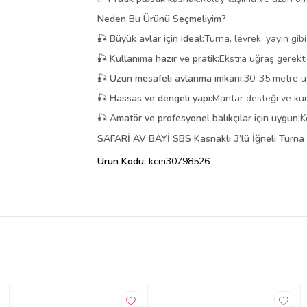
Neden Bu Ürünü Seçmeliyim?
🎣
Büyük avlar için ideal:
Turna, levrek, yayın gib
🎣
Kullanıma hazır ve pratik:
Ekstra uğraş gerekti
🎣
Uzun mesafeli avlanma imkanı:
30-35 metre uz
🎣
Hassas ve dengeli yapı:
Mantar desteği ve kur
🎣
Amatör ve profesyonel balıkçılar için uygun:
K
SAFARİ AV BAYİ SBS Kasnaklı 3’lü İğneli Turna 
Ürün Kodu:
kcm30798526