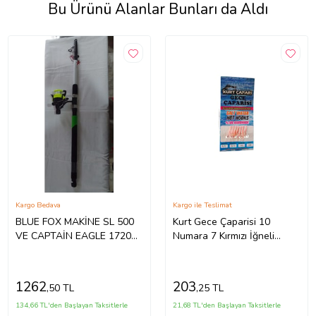
Bu Ürünü Alanlar Bunları da Aldı
Kargo Bedava
Kargo ile Teslimat
BLUE FOX MAKİNE SL 500
Kurt Gece Çaparisi 10
VE CAPTAİN EAGLE 1720
Numara 7 Kırmızı İğneli
KAMIŞ OLTA TAKIMI 3
Pembe Glowlu 0.25 Beden
METRE
0.15 Kısa Köstek
1262
203
,50 TL
,25 TL
134,66 TL'den Başlayan Taksitlerle
21,68 TL'den Başlayan Taksitlerle