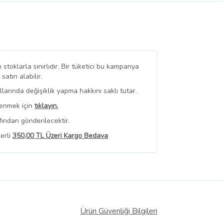
stoklarla sınırlıdır. Bir tüketici bu kampanya
tın alabilir.
arında değişiklik yapma hakkını saklı tutar.
renmek için
tıklayın.
ından gönderilecektir.
erli
350,00 TL Üzeri Kargo Bedava
 Görüntüle
iyat bilgileri, satıcı tarafından
Ürün Güvenliği Bilgileri