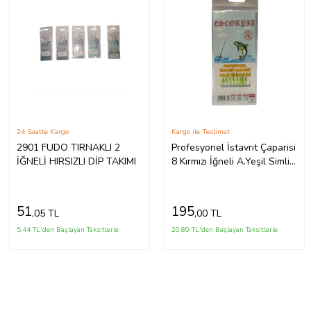
24 Saatte Kargo
Kargo ile Teslimat
2901 FUDO TIRNAKLI 2
Profesyonel İstavrit Çaparisi
İĞNELİ HIRSIZLI DİP TAKIMI
8 Kırmızı İğneli A.Yeşil Simli
Kırmızı Kırçıllı
51
195
,05 TL
,00 TL
5,44 TL'den Başlayan Taksitlerle
20,80 TL'den Başlayan Taksitlerle