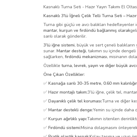
Kasnaklı Turna Seti - Hazır Yayın Takımı El Oltası 
Kasnaklı 3'lü İğneli Çelik Telli Turna Seti – Ha
Turna gibi güçlü ve avcı balıkları hedefleyenler 
mantar, kurşun ve fırdöndü bağlanmış olarak
gel
sarılı olarak gönderilir.
3’lü iğne sistemi
, büyük ve sert çeneli balıkları
sunar.
Mantar desteği
, takımın su içinde dengel
sağlarken,
fırdöndü mekanizması
, misinanın dol
Özellikle
turna, levrek, yayın ve diğer büyük avcı
Öne Çıkan Özellikler:
✅
Kasnağa sarılı 30-35 metre, 0.60 mm kalınlığı
✅
Hazır montajlı takım:
3’lü iğne, çelik tel, manta
✅
Dayanıklı çelik tel koruması:
Turna ve diğer kes
✅
Mantar destekli denge:
Yemin su içinde daha d
✅
Kurşun ağırlıklı yapı:
Takımın istenilen derinlik
✅
Fırdöndü sistemi:
Misina dolaşmasını önleyerek
✅
Pratik plastik kasnak:
Kolay taşıma ve uzun öm