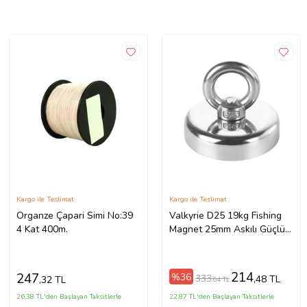
Kargo ile Teslimat
Kargo ile Teslimat
Organze Çapari Simi No:39
Valkyrie D25 19kg Fishing
4 Kat 400m.
Magnet 25mm Askılı Güçlü
Neodyum Mıknatıs
214
247
%36
333
,48 TL
,32 TL
,64 TL
26,38 TL'den Başlayan Taksitlerle
22,87 TL'den Başlayan Taksitlerle