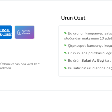
Ürün Özeti
Bu ürünün kampanyalı satışı 
stoğundan maksimum 10 adet sa
Çiçeksepeti kampanya koşull
Ürünün iade politikasını öğ
Bu ürün
Safari Av Bayi
taraf
. Ödeme esnasında kredi kartı
Bu satıcının ürünlerinde geç
mektedir.
Bu Satıcının
Tüm Ürünlerini
Ürün sayfasında gördüğünüz f
belirlenmektedir.