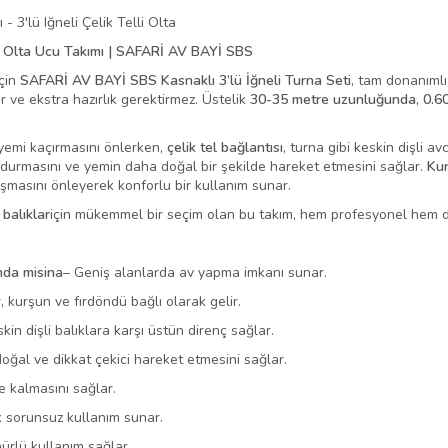
- 3'lü Iğneli Çelik Telli Olta
zır Olta Ucu Takımı | SAFARİ AV BAYİ SBS
için
SAFARİ AV BAYİ SBS Kasnaklı 3’lü İğneli Turna Seti
, tam donanımlı
ir ve ekstra hazırlık gerektirmez. Üstelik
30-35 metre uzunluğunda, 0.60
n yemi kaçırmasını önlerken,
çelik tel bağlantısı
, turna gibi keskin dişli a
i durmasını ve yemin daha doğal bir şekilde hareket etmesini sağlar.
Kur
aşmasını önleyerek konforlu bir kullanım sunar.
 balıklar
için mükemmel bir seçim olan bu takım, hem profesyonel hem de 
nda misina
– Geniş alanlarda av yapma imkanı sunar.
r, kurşun ve fırdöndü bağlı olarak gelir.
kin dişli balıklara karşı üstün direnç sağlar.
oğal ve dikkat çekici hareket etmesini sağlar.
te kalmasını sağlar.
 sorunsuz kullanım sunar.
ürlü kullanım sağlar.