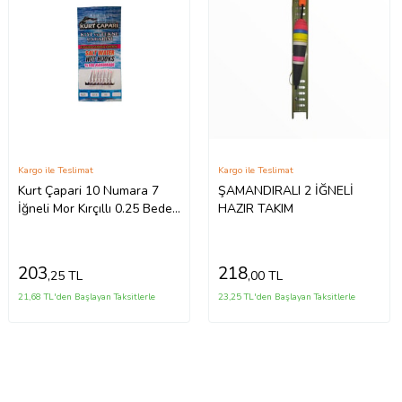
Kargo ile Teslimat
Kargo ile Teslimat
Kurt Çapari 10 Numara 7
ŞAMANDIRALI 2 İĞNELİ
İğneli Mor Kırçıllı 0.25 Beden
HAZIR TAKIM
0.15 Kısa Köstek
203
218
,25 TL
,00 TL
21,68 TL'den Başlayan Taksitlerle
23,25 TL'den Başlayan Taksitlerle