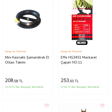
Kargo ile Teslimat
Kargo ile Teslimat
Mini Kasnaklı Şamandıralı El
Effe HG3451 Mackarel
Oltası Takımı
Çapari NO:11
208
253
,58 TL
,50 TL
22,24 TL'den Başlayan Taksitlerle
27,04 TL'den Başlayan Taksitlerle