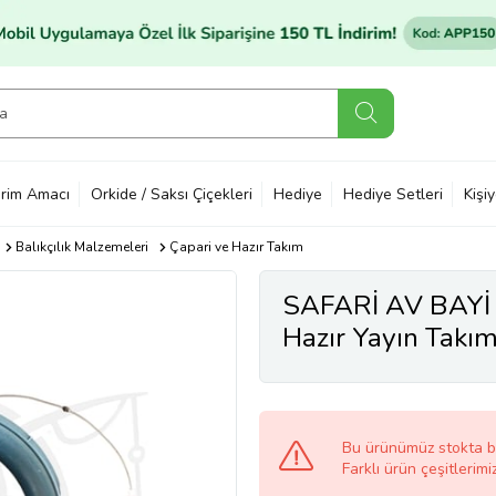
rim Amacı
Orkide / Saksı Çiçekleri
Hediye
Hediye Setleri
Kişi
Balıkçılık Malzemeleri
Çapari ve Hazır Takım
SAFARİ AV BAYİ S
Hazır Yayın Takımı
Çelik Telli Olta
Bu ürünümüz stokta 
Farklı ürün çeşitlerimi