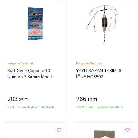
Kargo ile Teslimat
Kargo ile Teslimat
Kurt Gece Çaparisi 10
YAYLI SAZAN TAKIMI 6
Numara 7 Kırmızı İğneli
İĞNE HG3507
Pembe Glowlu 0.25 Beden
0.15 Kısa Köstek
203
266
,25 TL
,16 TL
21,68 TL'den Başlayan Taksitlerle
28,39 TL'den Başlayan Taksitlerle