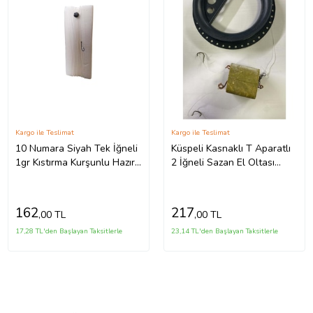
Kargo ile Teslimat
Kargo ile Teslimat
10 Numara Siyah Tek İğneli
Küspeli Kasnaklı T Aparatlı
1gr Kıstırma Kurşunlu Hazır
2 İğneli Sazan El Oltası
Köpükte El Olta Takımı
Takımı
162
217
,00 TL
,00 TL
17,28 TL'den Başlayan Taksitlerle
23,14 TL'den Başlayan Taksitlerle