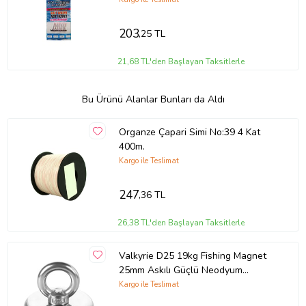
203
,25 TL
21,68 TL'den Başlayan Taksitlerle
Bu Ürünü Alanlar Bunları da Aldı
Organze Çapari Simi No:39 4 Kat
400m.
Kargo ile Teslimat
247
,36 TL
26,38 TL'den Başlayan Taksitlerle
Valkyrie D25 19kg Fishing Magnet
25mm Askılı Güçlü Neodyum
Mıknatıs
Kargo ile Teslimat