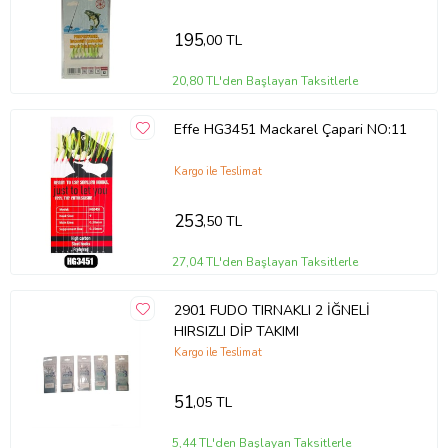
195
,00 TL
20,80 TL'den Başlayan Taksitlerle
Effe HG3451 Mackarel Çapari NO:11
Kargo ile Teslimat
253
,50 TL
27,04 TL'den Başlayan Taksitlerle
2901 FUDO TIRNAKLI 2 İĞNELİ
HIRSIZLI DİP TAKIMI
Kargo ile Teslimat
51
,05 TL
5,44 TL'den Başlayan Taksitlerle