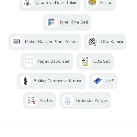
Çapari ve Hazır Takım
Misina
İğne, İğne Seti
Maket Balık ve Suni Yemler
Olta Kamışı
Yapay Balık, Yem
Olta Seti
Balıkçı Çantası ve Kutusu
NAS
Köstek
Fırdöndü, Kurşun