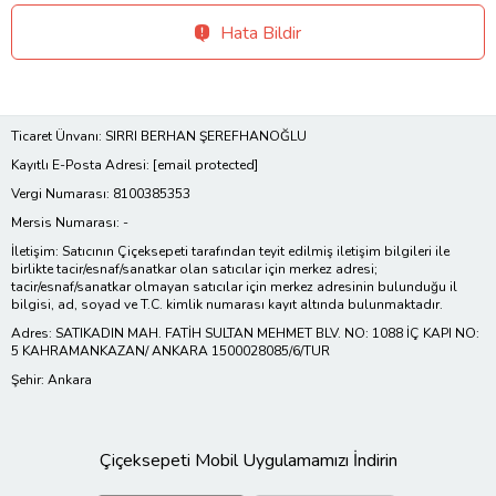
Hata Bildir
Ticaret Ünvanı: SIRRI BERHAN ŞEREFHANOĞLU
Kayıtlı E-Posta Adresi:
[email protected]
Vergi Numarası: 8100385353
Mersis Numarası: -
İletişim: Satıcının Çiçeksepeti tarafından teyit edilmiş iletişim bilgileri ile
birlikte tacir/esnaf/sanatkar olan satıcılar için merkez adresi;
tacir/esnaf/sanatkar olmayan satıcılar için merkez adresinin bulunduğu il
bilgisi, ad, soyad ve T.C. kimlik numarası kayıt altında bulunmaktadır.
Adres: SATIKADIN MAH. FATİH SULTAN MEHMET BLV. NO: 1088 İÇ KAPI NO:
5 KAHRAMANKAZAN/ ANKARA 1500028085/6/TUR
Şehir: Ankara
Çiçeksepeti Mobil Uygulamamızı İndirin