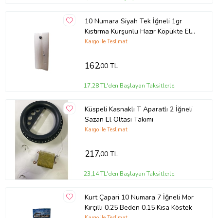
10 Numara Siyah Tek İğneli 1gr
Kıstırma Kurşunlu Hazır Köpükte El
Olta Takımı
Kargo ile Teslimat
162
,00 TL
17,28 TL'den Başlayan Taksitlerle
Küspeli Kasnaklı T Aparatlı 2 İğneli
Sazan El Oltası Takımı
Kargo ile Teslimat
217
,00 TL
23,14 TL'den Başlayan Taksitlerle
Kurt Çapari 10 Numara 7 İğneli Mor
Kırçıllı 0.25 Beden 0.15 Kısa Köstek
Kargo ile Teslimat