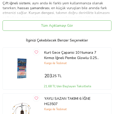
Çift iğneli sistemi
, aynı anda iki farklı yem kullanmanıza olanak
tanırken,
hassas şamandırası
, en küçük vuruşları bile anında fark
etmenizi sağlar.
Kurşun dengesi
, takımın doğru derinlikte kalmasını
sağlarken,
stoper mekanizması
, şamandıranın yükseklik ayarını
kolayca yapmanıza yardımcı olur.
Fırdöndü
, misinanın dolanmasını
Tüm Açıklamayı Gör
önleyerek daha rahat ve sorunsuz bir av deneyimi sunar.
Bu set, özellikle
levrek, kefal, istavrit, çipura ve tatlı su balıkları
için
idealdir. Hem profesyonel hem de amatör balıkçılar için mükemmel
İlginizi Çekebilecek Benzer Seçenekler
bir tercih!
Öne Çıkan Özellikler:
Kurt Gece Çaparisi 10 Numara 7
Kırmızı İğneli Pembe Glowlu 0.25
✅
Kullanıma hazır set:
Şamandıra, kurşun, stoper ve fırdöndü
Beden 0.15 Kısa Köstek
Kargo ile Teslimat
önceden bağlanmıştır.
✅
2 iğneli sistem:
Aynı anda iki farklı yem kullanarak av şansınızı
203
,25 TL
artırır.
✅
Hassas şamandıra:
En küçük balık vuruşlarını bile kolayca fark
21,68 TL'den Başlayan Taksitlerle
etmenizi sağlar.
✅
Dengeli kurşun ağırlık:
Takımın su içinde ideal seviyede kalmasını
YAYLI SAZAN TAKIMI 6 İĞNE
sağlar.
HG3507
✅
Stoper ayarlı:
Şamandıranın yüksekliği ihtiyaca göre kolayca
Kargo ile Teslimat
ayarlanabilir.