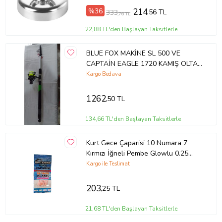
%36
214
,56 TL
333
,76 TL
22,88 TL'den Başlayan Taksitlerle
BLUE FOX MAKİNE SL 500 VE
CAPTAİN EAGLE 1720 KAMIŞ OLTA
TAKIMI 3 METRE
Kargo Bedava
1262
,50 TL
134,66 TL'den Başlayan Taksitlerle
Kurt Gece Çaparisi 10 Numara 7
Kırmızı İğneli Pembe Glowlu 0.25
Beden 0.15 Kısa Köstek
Kargo ile Teslimat
203
,25 TL
21,68 TL'den Başlayan Taksitlerle