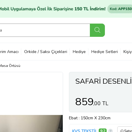
rim Amacı
Orkide / Saksı Çiçekleri
Hediye
Hediye Setleri
Kişi
i Masa Örtüsü
SAFARİ DESENL
859
,00 TL
Ebat
: 150cm X 230cm
KVS TEKSTİL
9,2
Satı