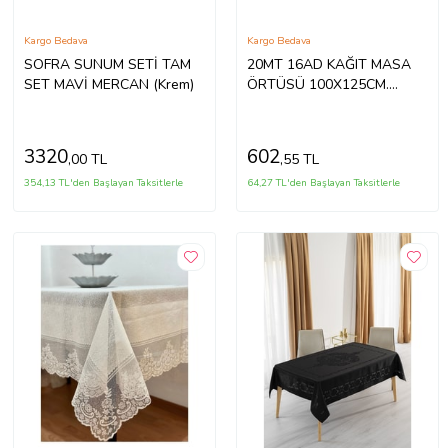
Kargo Bedava
Kargo Bedava
SOFRA SUNUM SETİ TAM
20MT 16AD KAĞIT MASA
SET MAVİ MERCAN (Krem)
ÖRTÜSÜ 100X125CM.
(5343)
3320
602
,00 TL
,55 TL
354,13 TL'den Başlayan Taksitlerle
64,27 TL'den Başlayan Taksitlerle