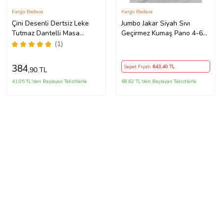
Kargo Bedava
Kargo Bedava
Çini Desenli Dertsiz Leke
Jumbo Jakar Siyah Sıvı
Tutmaz Dantelli Masa
Geçirmez Kumaş Pano 4-6
Örtüsü Krem 160x220 Cm
Kişilik Masa Örtüsü
(1)
(140x180)
384
Sepet Fiyatı
643
,40 TL
,90 TL
41,05 TL'den Başlayan Taksitlerle
68,62 TL'den Başlayan Taksitlerle