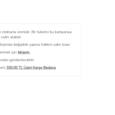
stoklarla sınırlıdır. Bir tüketici bu kampanya
tın alabilir.
arında değişiklik yapma hakkını saklı tutar.
renmek için
tıklayın.
ından gönderilecektir.
erli
350,00 TL Üzeri Kargo Bedava
 Görüntüle
iyat bilgileri, satıcı tarafından