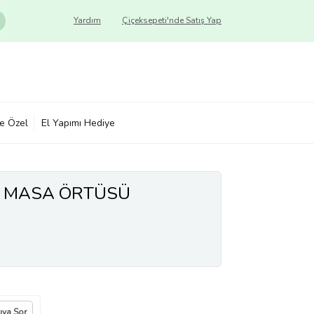
Yardım
Çiçeksepeti'nde Satış Yap
ye Özel
El Yapımı Hediye
İ MASA ÖRTÜSÜ
cıya Sor