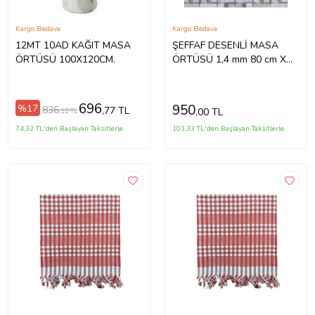
Kargo Bedava
Kargo Bedava
12MT 10AD KAĞIT MASA
ŞEFFAF DESENLİ MASA
ÖRTÜSÜ 100X120CM.
ÖRTÜSÜ 1,4 mm 80 cm X
120CM (Bej)
696
950
%17
836
,77 TL
,00 TL
,12 TL
74,32 TL'den Başlayan Taksitlerle
101,33 TL'den Başlayan Taksitlerle