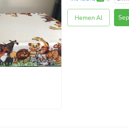
Sep
Hemen Al