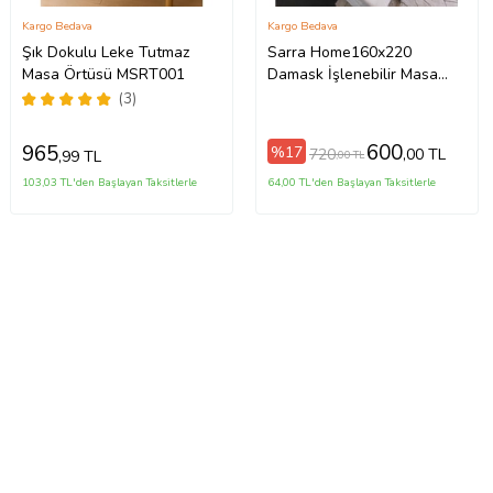
Kargo Bedava
Kargo Bedava
Şık Dokulu Leke Tutmaz
Sarra Home160x220
Masa Örtüsü MSRT001
Damask İşlenebilir Masa
Örtüsü (Beyaz)
(3)
600
965
%17
720
,00 TL
,99 TL
,00 TL
103,03 TL'den Başlayan Taksitlerle
64,00 TL'den Başlayan Taksitlerle