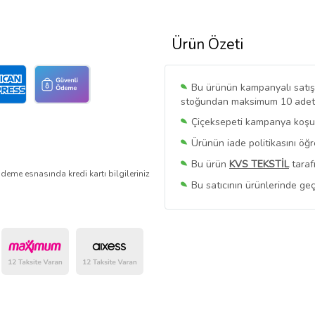
Ürün Özeti
Bu ürünün kampanyalı satışı 
stoğundan maksimum 10 adet sa
Çiçeksepeti kampanya koşull
Ürünün iade politikasını öğ
Bu ürün
KVS TEKSTİL
taraf
deme esnasında kredi kartı bilgileriniz
Bu satıcının ürünlerinde geç
Bu Satıcının
Tüm Ürünlerini
Ürün sayfasında gördüğünüz f
belirlenmektedir.