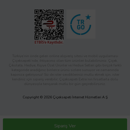
Türkiye’nin önde gelen online alışveriş sitesi ve mobil uygulaması
Çiçeksepeti’nde, ihtiyacınız olan tüm ürünleri bulabilirsiniz. Çiçek,
Çikolata, Hediye, Kişiye Özel Ürünler ve Hediye Setleri gibi birçok farklı
kategoride aradığınız binlerce ürünü sizlere sunuyor ve zamanında
kapınıza getiriyoruz! Siz de ister sevdiklerinizi mutlu etmek için, ister
kendiniz için sipariş verebilir; Çiçeksepeti Extra’nın fırsatlarla dolu
dünyasıyla tanışarak mutlu bir gün geçirebilirsiniz.
Copyright © 2026 Çiçeksepeti İnternet Hizmetleri A.Ş
Sipariş Ver