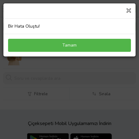
Bir Hata Oluştu!
Saksıda Chamadora Elegans
Tamam
Filtrele
Sırala
Çiçeksepeti Mobil Uygulamamızı İndirin