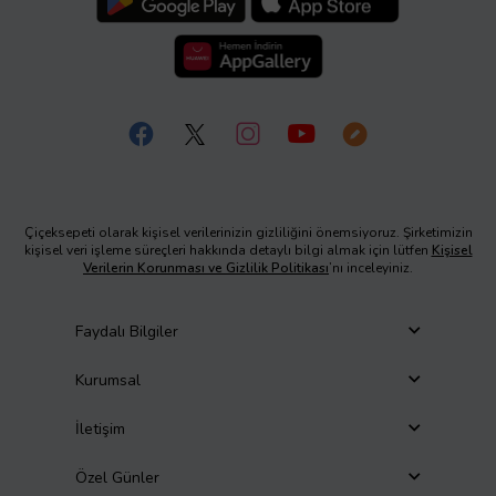
Çiçeksepeti olarak kişisel verilerinizin gizliliğini önemsiyoruz. Şirketimizin
kişisel veri işleme süreçleri hakkında detaylı bilgi almak için lütfen
Kişisel
Verilerin Korunması ve Gizlilik Politikası
’nı inceleyiniz.
Faydalı Bilgiler
Kurumsal
İletişim
Özel Günler