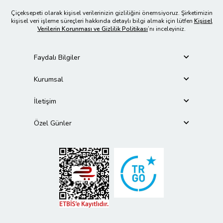
Çiçeksepeti olarak kişisel verilerinizin gizliliğini önemsiyoruz. Şirketimizin
kişisel veri işleme süreçleri hakkında detaylı bilgi almak için lütfen
Kişisel
Verilerin Korunması ve Gizlilik Politikası
’nı inceleyiniz.
Faydalı Bilgiler
Kurumsal
İletişim
Özel Günler