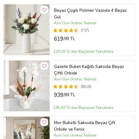
Sevgililer Günü
Beyaz Çizgili Polimer Vazoda 4 Beyaz
Anneye
Gül
Doğum Günü
Aynı Gün Ücretsiz Teslimat
Geçmiş Olsun
(737)
619
,99 TL
İçimden Geldi
Sevgiliye/Eşe
129,16 TL'den Başlayan Taksitlerle
Tebrik
Gazete Buket Kağıtlı Saksıda Beyaz
Teşekkür Ederim
Çiftli Orkide
Yeni İş/terfi
Aynı Gün Ücretsiz Teslimat
Yıl Dönümü
(5816)
Özür Dilerim
939
,99 TL
Ev Hediyesi
195,83 TL'den Başlayan Taksitlerle
İş Arkadaşına
Bakım Önerisi:
Difenbahya bitkisi, aydınlık ortamları sever ve
Mor Buketli Sakısıda Beyaz Çift
karanlık bir ortamda uzun süre kaldığında solma belirtileri
Orkide ve Fenix
gösterebilir. Özellikle kış aylarında, bitkinizi bol ışık alan bir yerde
Aynı Gün Ücretsiz Teslimat
muhafaza etmeye özen göstermelisiniz. Bitkinizi çok fazla hava