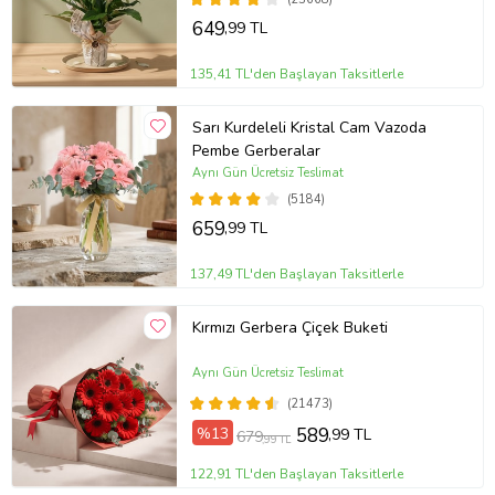
649
,99 TL
135,41 TL'den Başlayan Taksitlerle
Sarı Kurdeleli Kristal Cam Vazoda
Pembe Gerberalar
Aynı Gün Ücretsiz Teslimat
(5184)
659
,99 TL
137,49 TL'den Başlayan Taksitlerle
Kırmızı Gerbera Çiçek Buketi
Aynı Gün Ücretsiz Teslimat
(21473)
%13
589
,99 TL
679
,99 TL
122,91 TL'den Başlayan Taksitlerle