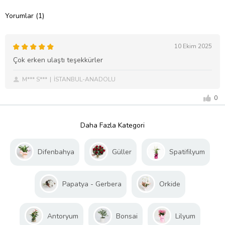
Yorumlar (1)
10 Ekim 2025
Çok erken ulaştı teşekkürler
M*** S***
İSTANBUL-ANADOLU
0
Daha Fazla Kategori
Difenbahya
Güller
Spatifilyum
Papatya - Gerbera
Orkide
Antoryum
Bonsai
Lilyum