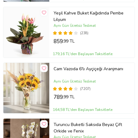
Yeşil Kahve Buket Kağıdında Pembe
Lilyum
Aynı Gün Ücretsiz Teslimat
(238)
859
,99 TL
179,16 TL'den Başlayan Taksitlerle
Cam Vazoda 6'lı Ayçiçeği Aranjmanı
Aynı Gün Ücretsiz Teslimat
(7207)
789
,99 TL
164,58 TL'den Başlayan Taksitlerle
Turuncu Buketli Saksıda Beyaz Çift
Orkide ve Fenix
Aynı Gün Ücretsiz Teslimat