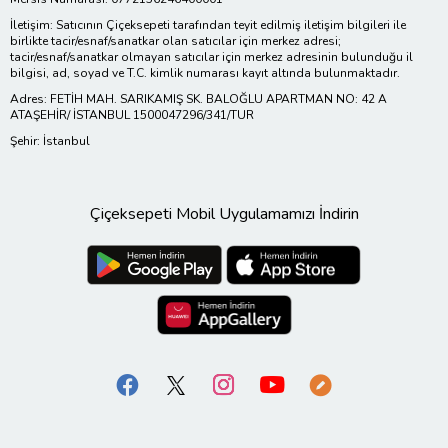
İletişim: Satıcının Çiçeksepeti tarafından teyit edilmiş iletişim bilgileri ile
birlikte tacir/esnaf/sanatkar olan satıcılar için merkez adresi;
tacir/esnaf/sanatkar olmayan satıcılar için merkez adresinin bulunduğu il
bilgisi, ad, soyad ve T.C. kimlik numarası kayıt altında bulunmaktadır.
Adres: FETİH MAH. SARIKAMIŞ SK. BALOĞLU APARTMAN NO: 42 A
ATAŞEHİR/ İSTANBUL 1500047296/341/TUR
Şehir: İstanbul
Çiçeksepeti Mobil Uygulamamızı İndirin