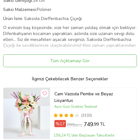
Saksı Genişliği:
14 cm
Saksı Malzemesi:
Polimer
Ürün İsmi:
Saksıda Dieffenbachia Çiçeği
O evinizin baş köşesinde, size her zaman yoldaş olmak için bekliyor.
Difenbahyanın kocaman yaprakları, aslında size uzanan sevgi dolu
elleri... Siz de mesafeleri aşacak sevginizi, Saksıda Dieffenbachia
Çiçeği ile sevdiklerinize ulaştırabilirsiniz! Kimi zaman yapraklarından
ter damlacıkları gibi su çıkması sebebiyle, Difenbahya çiçeği
ağlayan çiçek olarak da biliniyor. Difenbahya, uzun dalları ile çiçek
Tüm Açıklamayı Gör
severlerin favorileri arasında yer alıyor. Tropik bir bitki olan bu
çiçek, çabuk büyümesi ve her daim yeşil kalması sayesinde
dekorasyon amaçlı da tercih ediliyor. Sevdiklerinizin kalbinde derin
İlginizi Çekebilecek Benzer Seçenekler
ve kalıcı bir iz bırakmak istiyorsanız, Saksıda Dieffenbachia Çiçeği
aranjmanını tercih edebilirsiniz. Özel günlerde veya sadece
sevginizi ifade etmek istediğiniz herhangi bir günde, bu zarif ve
Cam Vazoda Pembe ve Beyaz
estetik aranjmanı tercih ederek, sevdiklerinizin yüzünde unutulmaz
Lisyantus
bir tebessüm yaratabilirsiniz. Siparişiniz sonrasında çıkacak “Not
Aynı Gün Ücretsiz Teslimat
oluşturma” sayfasında birkaç cümlelik not oluşturarak hediyenizi
(3102)
daha anlamlı bir hale getirmeyi unutmayın.
%17
749
,99 TL
899
Gönderim Amaçları;
,99 TL
Kadınlar Günü
156,24 TL'den Başlayan Taksitlerle