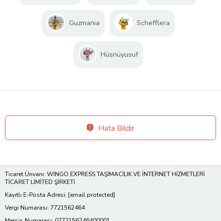
Guzmania
Schefflera
Hüsnüyusuf
Hata Bildir
Ticaret Ünvanı: WİNGO EXPRESS TAŞIMACILIK VE İNTERNET HİZMETLERİ
TİCARET LİMİTED ŞİRKETİ
Kayıtlı E-Posta Adresi:
[email protected]
Vergi Numarası: 7721562464
Mersis Numarası: 0772156246400001