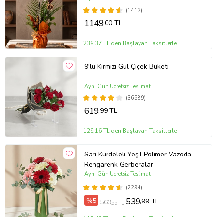
(1412)
1149
,00 TL
239,37 TL'den Başlayan Taksitlerle
9'lu Kırmızı Gül Çiçek Buketi
Aynı Gün Ücretsiz Teslimat
(36589)
619
,99 TL
129,16 TL'den Başlayan Taksitlerle
Sarı Kurdeleli Yeşil Polimer Vazoda
Rengarenk Gerberalar
Aynı Gün Ücretsiz Teslimat
(2294)
%5
539
,99 TL
569
,99 TL