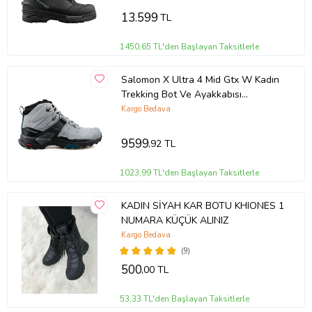
13.599
TL
1450,65 TL'den Başlayan Taksitlerle
Salomon X Ultra 4 Mid Gtx W Kadın
Trekking Bot Ve Ayakkabısı
L41624900 Gri
Kargo Bedava
9599
,92 TL
1023,99 TL'den Başlayan Taksitlerle
KADIN SİYAH KAR BOTU KHIONES 1
NUMARA KÜÇÜK ALINIZ
Kargo Bedava
(9)
500
,00 TL
53,33 TL'den Başlayan Taksitlerle