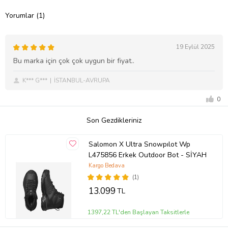
Yorumlar (1)
19 Eylül 2025
Bu marka için çok çok uygun bir fiyat..
K*** G***
İSTANBUL-AVRUPA
0
Son Gezdikleriniz
Salomon X Ultra Snowpılot Wp
L475856 Erkek Outdoor Bot - SİYAH
Kargo Bedava
(1)
13.099
TL
1397,22 TL'den Başlayan Taksitlerle