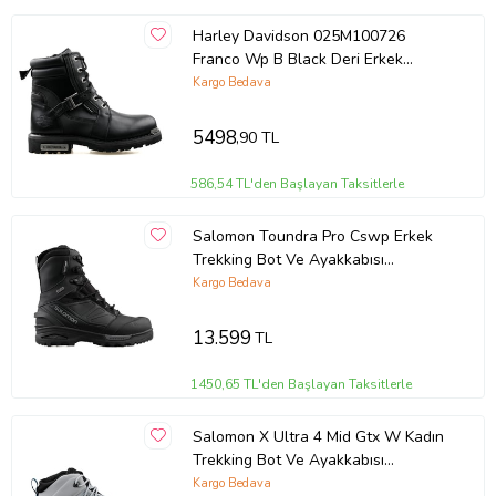
Harley Davidson 025M100726
Franco Wp B Black Deri Erkek
Günlük Bot 025M100726-FRANCO-
Kargo Bedava
WP-B-BLACK-DERI Siyah
5498
,90 TL
586,54 TL'den Başlayan Taksitlerle
Salomon Toundra Pro Cswp Erkek
Trekking Bot Ve Ayakkabısı
L40472700 Siyah
Kargo Bedava
13.599
TL
1450,65 TL'den Başlayan Taksitlerle
Salomon X Ultra 4 Mid Gtx W Kadın
Trekking Bot Ve Ayakkabısı
L41624900 Gri
Kargo Bedava