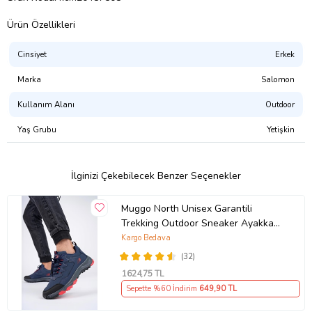
Ürün Özellikleri
Cinsiyet
Erkek
Marka
Salomon
Kullanım Alanı
Outdoor
Yaş Grubu
Yetişkin
İlginizi Çekebilecek Benzer Seçenekler
Muggo North Unisex Garantili
Trekking Outdoor Sneaker Ayakkabı
(Lacivert)
Kargo Bedava
(32)
1624
,75 TL
Sepette %60 İndirim
649
,90 TL