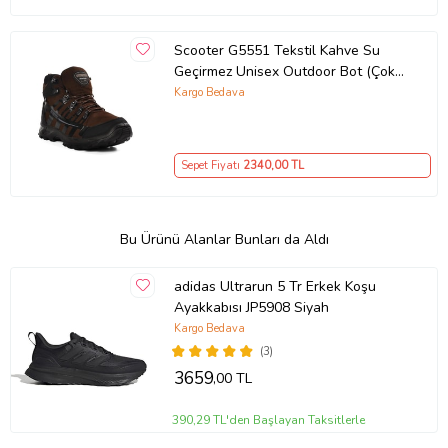
Scooter G5551 Tekstil Kahve Su
Geçirmez Unisex Outdoor Bot (Çok
Renkli)
Kargo Bedava
Sepet Fiyatı
2340
,00 TL
Bu Ürünü Alanlar Bunları da Aldı
adidas Ultrarun 5 Tr Erkek Koşu
Ayakkabısı JP5908 Siyah
Kargo Bedava
(3)
3659
,00 TL
390,29 TL'den Başlayan Taksitlerle