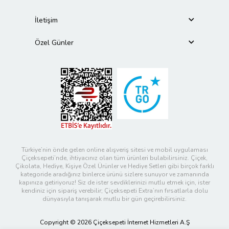
İletişim
Özel Günler
Türkiye’nin önde gelen online alışveriş sitesi ve mobil uygulaması
Çiçeksepeti’nde, ihtiyacınız olan tüm ürünleri bulabilirsiniz. Çiçek,
Çikolata, Hediye, Kişiye Özel Ürünler ve Hediye Setleri gibi birçok farklı
kategoride aradığınız binlerce ürünü sizlere sunuyor ve zamanında
kapınıza getiriyoruz! Siz de ister sevdiklerinizi mutlu etmek için, ister
kendiniz için sipariş verebilir; Çiçeksepeti Extra’nın fırsatlarla dolu
dünyasıyla tanışarak mutlu bir gün geçirebilirsiniz.
Copyright © 2026 Çiçeksepeti İnternet Hizmetleri A.Ş