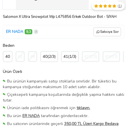
(
1
)
Salomon X Ultra Snowpılot Wp L475856 Erkek Outdoor Bot - SİYAH
ER NADA
9,3
Satıcıya Sor
Beden
40
42
44
40(2/3)
41(1/3)
42(2/3)
43(1/3)
Ürün Özeti
Bu ürünün kampanyalı satışı stoklarla sınırlıdır. Bir tüketici bu
kampanya stoğundan maksimum 10 adet satın alabilir.
Çiçeksepeti kampanya koşullarında değişiklik yapma hakkını saklı
tutar.
Ürünün iade politikasını öğrenmek için
tıklayın.
Bu ürün
ER NADA
tarafından gönderilecektir.
Bu satıcının ürünlerinde geçerli
350,00 TL Üzeri Kargo Bedava