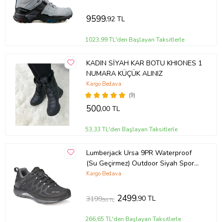
9599
,92 TL
1023,99 TL'den Başlayan Taksitlerle
KADIN SİYAH KAR BOTU KHIONES 1
NUMARA KÜÇÜK ALINIZ
Kargo Bedava
(9)
500
,00 TL
53,33 TL'den Başlayan Taksitlerle
Lumberjack Ursa 9PR Waterproof
(Su Geçirmez) Outdoor Siyah Spor
Ayakkabı
Kargo Bedava
2499
,90 TL
3199
,90 TL
266,65 TL'den Başlayan Taksitlerle