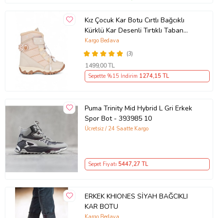
Kız Çocuk Kar Botu Cırtlı Bağcıklı
Kürklü Kar Desenli Tırtıklı Taban
Bootie 014 (Bej)
Kargo Bedava
(3)
1499
,00 TL
Sepette %15 İndirim
1274
,15 TL
Puma Trinity Mid Hybrid L Gri Erkek
Spor Bot - 393985 10
Ücretsiz / 24 Saatte Kargo
Sepet Fiyatı
5447
,27 TL
ERKEK KHIONES SİYAH BAĞCIKLI
KAR BOTU
Kargo Bedava