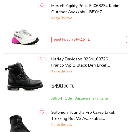
Merrell Agılıty Peak 5 J068234 Kadın
Outdoor Ayakkabı - BEYAZ
Kargo Bedava
Sepet Fiyatı
7564
,15 TL
Harley Davidson 025M100726
Franco Wp B Black Deri Erkek
Günlük Bot 025M100726-FRANCO-
Kargo Bedava
WP-B-BLACK-DERI Siyah
5498
,90 TL
586,54 TL'den Başlayan Taksitlerle
Salomon Toundra Pro Cswp Erkek
Trekking Bot Ve Ayakkabısı
L40472700 Siyah
Kargo Bedava