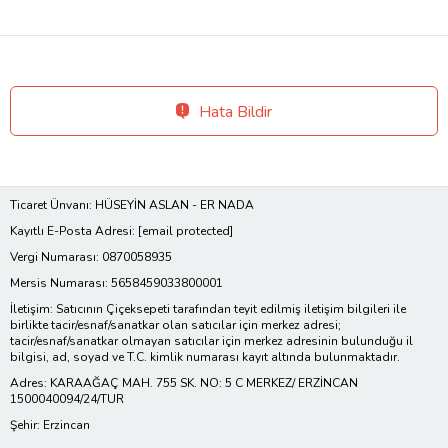
Hata Bildir
Ticaret Ünvanı: HÜSEYİN ASLAN - ER NADA
Kayıtlı E-Posta Adresi:
[email protected]
Vergi Numarası: 0870058935
Mersis Numarası: 5658459033800001
İletişim: Satıcının Çiçeksepeti tarafından teyit edilmiş iletişim bilgileri ile
birlikte tacir/esnaf/sanatkar olan satıcılar için merkez adresi;
tacir/esnaf/sanatkar olmayan satıcılar için merkez adresinin bulunduğu il
bilgisi, ad, soyad ve T.C. kimlik numarası kayıt altında bulunmaktadır.
Adres: KARAAĞAÇ MAH. 755 SK. NO: 5 C MERKEZ/ ERZİNCAN
1500040094/24/TUR
Şehir: Erzincan