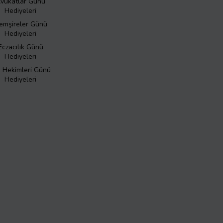
vukatlar Günü
Hediyeleri
emşireler Günü
Hediyeleri
Eczacılık Günü
Hediyeleri
ş Hekimleri Günü
Hediyeleri