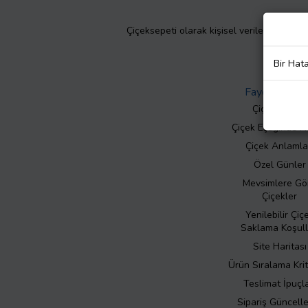
Çiçeksepeti olarak kişisel verilerinizin giz
Bir Hat
Faydalı Bilgil
Çiçek Bakımı
Çiçek Eşliğinde N
Çiçek Anlamla
Özel Günler
Mevsimlere Gö
Çiçekler
Yenilebilir Çiç
Saklama Koşull
Site Haritası
Ürün Sıralama Krit
Teslimat İpuçla
Sipariş Güncell