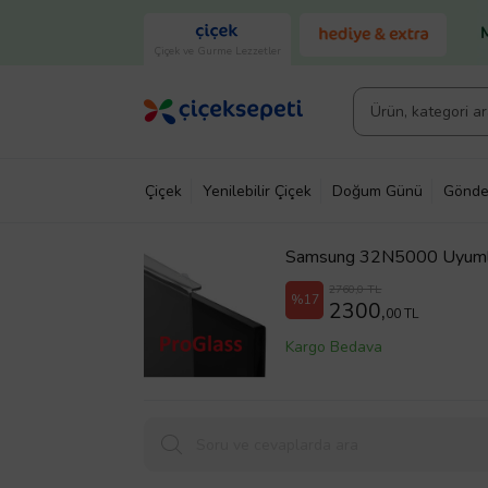
Çiçek ve Gurme Lezzetler
Çiçek
Yenilebilir Çiçek
Doğum Günü
Gönde
Samsung 32N5000 Uyumlu
2760,0 TL
%17
2300,
00 TL
Kargo Bedava