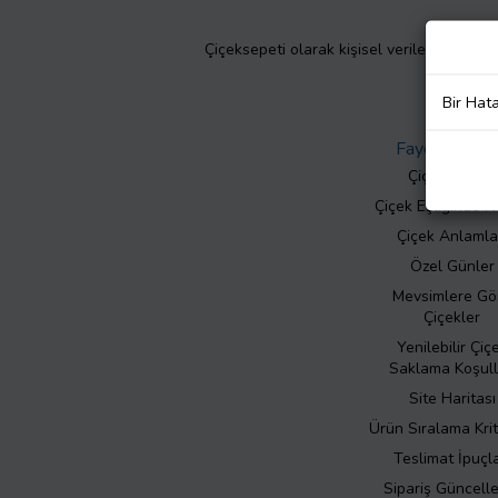
Çiçeksepeti olarak kişisel verilerinizin giz
Bir Hat
Faydalı Bilgil
Çiçek Bakımı
Çiçek Eşliğinde N
Çiçek Anlamla
Özel Günler
Mevsimlere Gö
Çiçekler
Yenilebilir Çiç
Saklama Koşull
Site Haritası
Ürün Sıralama Krit
Teslimat İpuçla
Sipariş Güncell