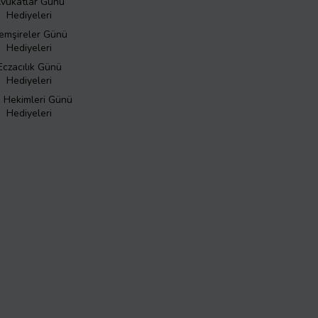
vukatlar Günü
Hediyeleri
emşireler Günü
Hediyeleri
Eczacılık Günü
Hediyeleri
ş Hekimleri Günü
Hediyeleri