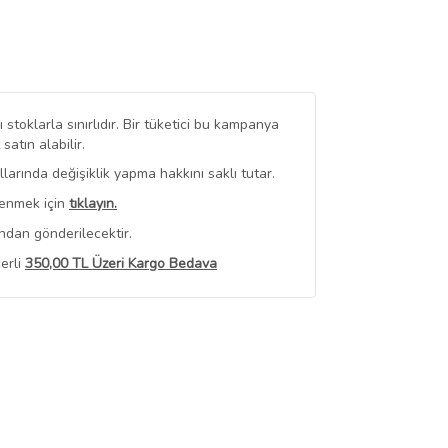
stoklarla sınırlıdır. Bir tüketici bu kampanya
tın alabilir.
arında değişiklik yapma hakkını saklı tutar.
renmek için
tıklayın.
ndan gönderilecektir.
erli
350,00 TL Üzeri Kargo Bedava
 Görüntüle
iyat bilgileri, satıcı tarafından