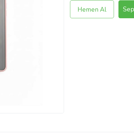
Sep
Hemen Al