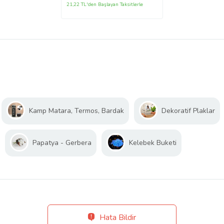
21,22 TL'den Başlayan Taksitlerle
Kamp Matara, Termos, Bardak
Dekoratif Plaklar
Papatya - Gerbera
Kelebek Buketi
Hata Bildir