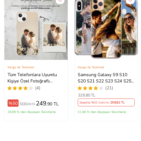
Kargo ile Teslimat
Kargo ile Teslimat
Tüm Telefonlara Uyumlu
Samsung Galaxy S9 S10
Kişiye Özel Fotoğraflı
S20 S21 S22 S23 S24 S25
Telefon Kılıfı Modeller
S26 FE Plus Ultra Kılıf Kişiye
(4)
(21)
Açıklamada
Özel Resimli Fotoğraflı
329
,80 TL
Silikon
249
%50
Sepette %10 İndirim
296
,82 TL
500
,90 TL
,00 TL
26,65 TL'den Başlayan Taksitlerle
31,66 TL'den Başlayan Taksitlerle