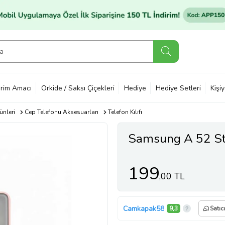
rim Amacı
Orkide / Saksı Çiçekleri
Hediye
Hediye Setleri
Kişi
ünleri
Cep Telefonu Aksesuarları
Telefon Kılıfı
Samsung A 52 Sta
199
,00 TL
Camkapak58
9,3
Satıc