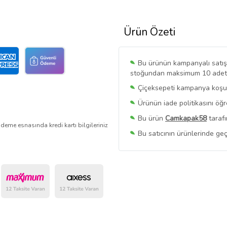
Ürün Özeti
Bu ürünün kampanyalı satışı 
stoğundan maksimum 10 adet sa
Çiçeksepeti kampanya koşull
Ürünün iade politikasını öğ
Bu ürün
Camkapak58
tarafı
deme esnasında kredi kartı bilgileriniz
Bu satıcının ürünlerinde geç
Bu Satıcının
Tüm Ürünlerini
Ürün sayfasında gördüğünüz f
belirlenmektedir.