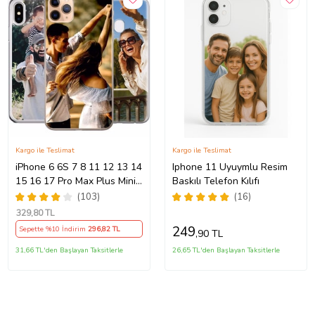
Kargo ile Teslimat
Kargo ile Teslimat
iPhone 6 6S 7 8 11 12 13 14
Iphone 11 Uyuymlu Resim
15 16 17 Pro Max Plus Mini
Baskılı Telefon Kılıfı
Kılıf Kişiye Özel Resimli
(103)
(16)
Fotoğraflı Silikon
329
,80 TL
249
Sepette %10 İndirim
296
,82 TL
,90 TL
31,66 TL'den Başlayan Taksitlerle
26,65 TL'den Başlayan Taksitlerle