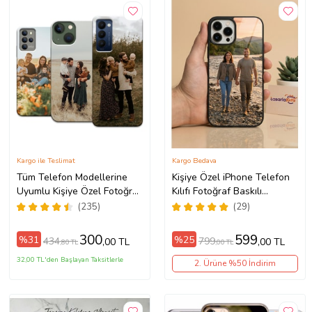
Kargo ile Teslimat
Kargo Bedava
Tüm Telefon Modellerine
Kişiye Özel iPhone Telefon
Uyumlu Kişiye Özel Fotoğraf
Kılıfı Fotoğraf Baskılı
Baskılı Telefon Kılıfı
11/13/14/14Pro/14ProMax/15/1
(235)
(29)
300
599
%31
%25
434
799
,00 TL
,00 TL
,80 TL
,00 TL
32,00 TL'den Başlayan Taksitlerle
2. Ürüne %50 İndirim