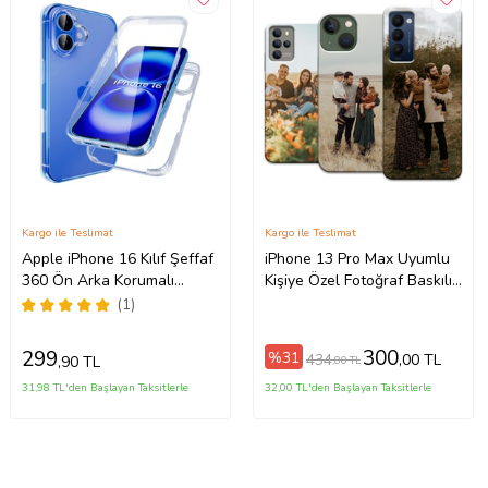
Kargo ile Teslimat
Kargo ile Teslimat
Apple iPhone 16 Kılıf Şeffaf
iPhone 13 Pro Max Uyumlu
360 Ön Arka Korumalı
Kişiye Özel Fotoğraf Baskılı
Silikon
Telefon Kılıfı
(1)
300
299
%31
434
,00 TL
,90 TL
,80 TL
31,98 TL'den Başlayan Taksitlerle
32,00 TL'den Başlayan Taksitlerle