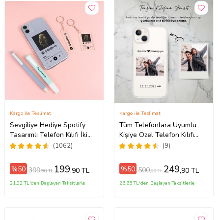
Kargo ile Teslimat
Kargo ile Teslimat
Sevgiliye Hediye Spotify
Tüm Telefonlara Uyumlu
Tasarımlı Telefon Kılıfı İki
Kişiye Özel Telefon Kılıfı
ax
Anahtarlık Hediyeli
Tüm Modeller Açıklamada
(1062)
(9)
199
249
%50
%50
399
500
,90 TL
,90 TL
,90 TL
,00 TL
21,32 TL'den Başlayan Taksitlerle
26,65 TL'den Başlayan Taksitlerle