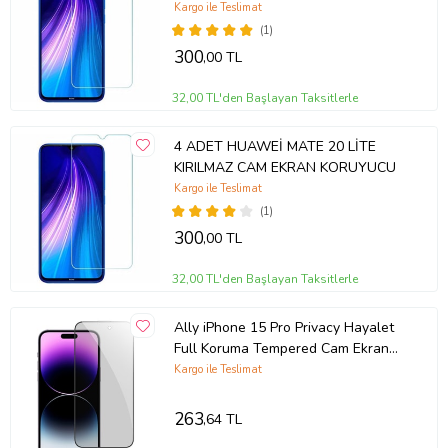
Kargo ile Teslimat
(1)
300
,00 TL
32,00 TL'den Başlayan Taksitlerle
4 ADET HUAWEİ MATE 20 LİTE
KIRILMAZ CAM EKRAN KORUYUCU
Kargo ile Teslimat
(1)
300
,00 TL
32,00 TL'den Başlayan Taksitlerle
Ally iPhone 15 Pro Privacy Hayalet
Full Koruma Tempered Cam Ekran
Koruyucu (Siyah)
Kargo ile Teslimat
263
,64 TL