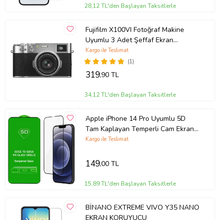
28,12 TL'den Başlayan Taksitlerle
Fujifilm X100VI Fotoğraf Makine
Uyumlu 3 Adet Şeffaf Ekran
koruyucu Nano Jelatin
Kargo ile Teslimat
(1)
319
,90 TL
34,12 TL'den Başlayan Taksitlerle
Apple iPhone 14 Pro Uyumlu 5D
Tam Kaplayan Temperli Cam Ekran
Koruyucu
Kargo ile Teslimat
149
,00 TL
15,89 TL'den Başlayan Taksitlerle
BİNANO EXTREME VIVO Y35 NANO
EKRAN KORUYUCU