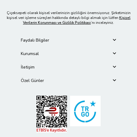
Çiçeksepeti olarak kişisel verilerinizin gizliliğini önemsiyoruz. Şirketimizin
kişisel veri işleme süreçleri hakkında detaylı bilgi almak için lütfen
Kişisel
Verilerin Korunması ve Gizlilik Politikası
’nı inceleyiniz.
Faydalı Bilgiler
Kurumsal
İletişim
Özel Günler