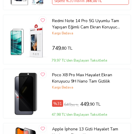
Sepette %20 İndirim
366
,00 TL
Redmi Note 14 Pro 5G Uyumlu Tam
Yapışan Eğimli Cam Ekran Koruyucu
(Siyah)
Kargo Bedava
749
,80 TL
79,97 TL'den Başlayan Taksitlerle
Poco X8 Pro Max Hayalet Ekran
Koruyucu 9H Nano Tam Gizlilik
Kargo Bedava
%31
449
,90 TL
649
,90 TL
47,98 TL'den Başlayan Taksitlerle
Apple İphone 13 Gizli Hayalet Tam