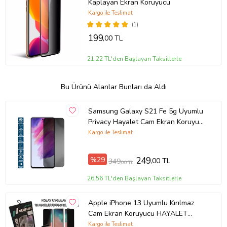
Kaplayan Ekran Koruyucu
Kargo ile Teslimat
(1)
199
,00 TL
21,22 TL'den Başlayan Taksitlerle
Bu Ürünü Alanlar Bunları da Aldı
Samsung Galaxy S21 Fe 5g Uyumlu
Privacy Hayalet Cam Ekran Koruyucu
(Siyah)
Kargo ile Teslimat
%29
249
,00 TL
349
,00 TL
26,56 TL'den Başlayan Taksitlerle
Apple iPhone 13 Uyumlu Kırılmaz
Cam Ekran Koruyucu HAYALET
Çekmeli Kolay Montaj - 9H -
Kargo ile Teslimat