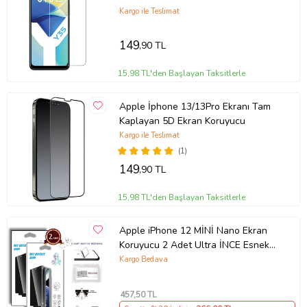
Kargo ile Teslimat
149
,90 TL
15,98 TL'den Başlayan Taksitlerle
Apple İphone 13/13Pro Ekranı Tam
Kaplayan 5D Ekran Koruyucu
Kargo ile Teslimat
(1)
149
,90 TL
15,98 TL'den Başlayan Taksitlerle
Apple iPhone 12 MİNİ Nano Ekran
Koruyucu 2 Adet Ultra İNCE Esnek
Nano MAT HAYALET
Kargo Bedava
457
,50 TL