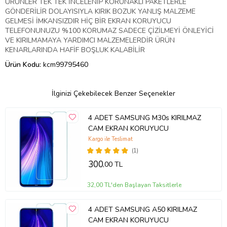
ÜRÜNLER TEK TEK İNCELENİP KORUNAKLI PAKETLERLE
GÖNDERİLİR DOLAYISIYLA KIRIK BOZUK YANLIŞ MALZEME
GELMESİ İMKANSIZDIR HİÇ BİR EKRAN KORUYUCU
TELEFONUNUZU %100 KORUMAZ SADECE ÇİZİLMEYİ ÖNLEYİCİ
VE KIRILMAMAYA YARDIMCI MALZEMELERDİR ÜRÜN
KENARLARINDA HAFİF BOŞLUK KALABİLİR
Ürün Kodu:
kcm99795460
İlginizi Çekebilecek Benzer Seçenekler
4 ADET SAMSUNG M30s KIRILMAZ
CAM EKRAN KORUYUCU
Kargo ile Teslimat
(1)
300
,00 TL
32,00 TL'den Başlayan Taksitlerle
4 ADET SAMSUNG A50 KIRILMAZ
CAM EKRAN KORUYUCU