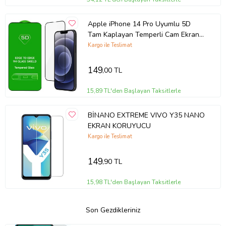
Apple iPhone 14 Pro Uyumlu 5D
Tam Kaplayan Temperli Cam Ekran
Koruyucu
Kargo ile Teslimat
149
,00 TL
15,89 TL'den Başlayan Taksitlerle
BİNANO EXTREME VIVO Y35 NANO
EKRAN KORUYUCU
Kargo ile Teslimat
149
,90 TL
15,98 TL'den Başlayan Taksitlerle
Son Gezdikleriniz