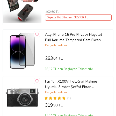
NEWPLUS
402
,60 TL
Sepette %20 İndirim
322
,08 TL
Ally iPhone 15 Pro Privacy Hayalet
Full Koruma Tempered Cam Ekran
Koruyucu (Siyah)
Kargo ile Teslimat
263
,64 TL
28,12 TL'den Başlayan Taksitlerle
Fujifilm X100VI Fotoğraf Makine
Uyumlu 3 Adet Şeffaf Ekran
koruyucu Nano Jelatin
Kargo ile Teslimat
(1)
319
,90 TL
34,12 TL'den Başlayan Taksitlerle