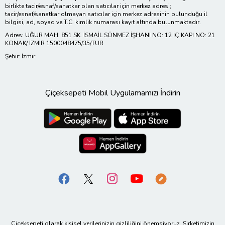
birlikte tacir/esnaf/sanatkar olan satıcılar için merkez adresi;
tacir/esnaf/sanatkar olmayan satıcılar için merkez adresinin bulunduğu il
bilgisi, ad, soyad ve T.C. kimlik numarası kayıt altında bulunmaktadır.
Adres: UĞUR MAH. 851 SK. İSMAİL SÖNMEZ İŞHANI NO: 12 İÇ KAPI NO: 21
KONAK/ İZMİR 1500048475/35/TUR
Şehir: İzmir
Çiçeksepeti Mobil Uygulamamızı İndirin
Çiçeksepeti olarak kişisel verilerinizin gizliliğini önemsiyoruz. Şirketimizin