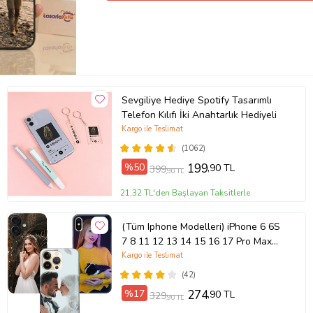
Sevgiliye Hediye Spotify Tasarımlı
Telefon Kılıfı İki Anahtarlık Hediyeli
Kargo ile Teslimat
(1062)
%50
199
,90 TL
399
,90 TL
21,32 TL'den Başlayan Taksitlerle
(Tüm Iphone Modelleri) iPhone 6 6S
7 8 11 12 13 14 15 16 17 Pro Max
Plus Mini Kişiye Özel Resimli
Kargo ile Teslimat
Fotoğraflı Kılıf
(42)
%17
274
,90 TL
329
,90 TL