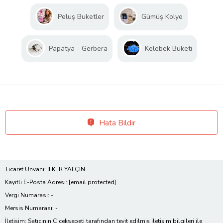
Peluş Buketler
Gümüş Kolye
Papatya - Gerbera
Kelebek Buketi
Hata Bildir
Ticaret Ünvanı: İLKER YALÇIN
Kayıtlı E-Posta Adresi:
[email protected]
Vergi Numarası: -
Mersis Numarası: -
İletişim: Satıcının Çiçeksepeti tarafından teyit edilmiş iletişim bilgileri ile