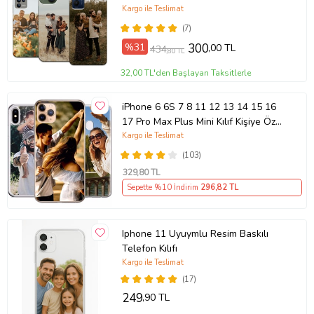
Kargo ile Teslimat
(7)
%31
300
,00 TL
434
,80 TL
32,00 TL'den Başlayan Taksitlerle
iPhone 6 6S 7 8 11 12 13 14 15 16
17 Pro Max Plus Mini Kılıf Kişiye Özel
Resimli Fotoğraflı Silikon
Kargo ile Teslimat
(103)
329
,80 TL
Sepette %10 İndirim
296
,82 TL
Iphone 11 Uyuymlu Resim Baskılı
Telefon Kılıfı
Kargo ile Teslimat
(17)
249
,90 TL