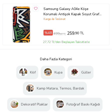
Samsung Galaxy A04e Köşe
Korumalı Antişok Kapak Soyut Grafiti
Tasarımlı Şeffaf Kılıf
Kargo ile Teslimat
%48
259
,90 TL
499
,90 TL
27,72 TL'den Başlayan Taksitlerle
Daha Fazla Kategori
Kılıf
Kupa
Güller
Kamp Matara, Termos, Bardak
Dekoratif Plaklar
Fotoğraf Baskı Kağıdı