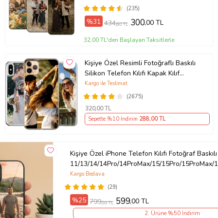
(235)
Ürün Kodu:
kcm87614290
%31
300
,00 TL
434
,80 TL
32,00 TL'den Başlayan Taksitlerle
Kişiye Özel Resimli Fotoğraflı Baskılı
Silikon Telefon Kılıfı Kapak Kılıf
(Telefon Modelleri Açıklamada)
Kargo ile Teslimat
(2675)
320
,00 TL
Sepette %10 İndirim
288
,00 TL
Kişiye Özel iPhone Telefon Kılıfı Fotoğraf Baskılı
11/13/14/14Pro/14ProMax/15/15Pro/15ProMax/1
Kargo Bedava
(29)
%25
599
,00 TL
799
,00 TL
2. Ürüne %50 İndirim