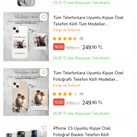
29,32 TL'den Başlayan Taksitlerle
Tüm Telefonlara Uyumlu Kişiye Özel
Telefon Kılıfı Tüm Modeller
Açıklamada
Kargo ile Teslimat
(9)
%50
249
,90 TL
500
,00 TL
26,65 TL'den Başlayan Taksitlerle
Tüm Telefonlara Uyumlu Kişiye Özel
Fotoğraflı Telefon Kılıfı Modeller
Açıklamada
Kargo ile Teslimat
(4)
%50
249
,90 TL
500
,00 TL
26,65 TL'den Başlayan Taksitlerle
iPhone 15 Uyumlu Kişiye Özel
Fotoğraf Baskılı Telefon Kılıfı