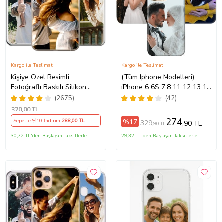
Kargo ile Teslimat
Kargo ile Teslimat
Kişiye Özel Resimli
(Tüm Iphone Modelleri)
Fotoğraflı Baskılı Silikon
iPhone 6 6S 7 8 11 12 13 14
5Pro/15ProMax/16/16e/16Plus/16Pro/16ProMax/17/17Air/17Pro/17ProM
Telefon Kılıfı Kapak Kılıf
15 16 17 Pro Max Plus Mini
(2675)
(42)
(Telefon Modelleri
Kişiye Özel Resimli
320
,00 TL
Açıklamada)
Fotoğraflı Kılıf
274
%17
Sepette %10 İndirim
288
,00 TL
329
,90 TL
,90 TL
30,72 TL'den Başlayan Taksitlerle
29,32 TL'den Başlayan Taksitlerle