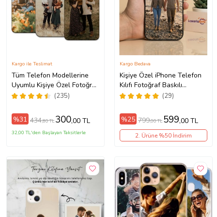
Kargo ile Teslimat
Kargo Bedava
Tüm Telefon Modellerine
Kişiye Özel iPhone Telefon
Uyumlu Kişiye Özel Fotoğraf
Kılıfı Fotoğraf Baskılı
Baskılı Telefon Kılıfı
11/13/14/14Pro/14ProMax/15/1
(235)
(29)
300
599
%31
%25
434
799
,00 TL
,00 TL
,80 TL
,00 TL
32,00 TL'den Başlayan Taksitlerle
2. Ürüne %50 İndirim