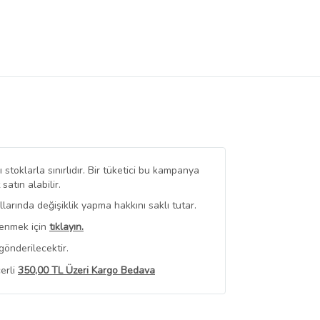
stoklarla sınırlıdır. Bir tüketici bu kampanya
tın alabilir.
arında değişiklik yapma hakkını saklı tutar.
renmek için
tıklayın.
gönderilecektir.
erli
350,00 TL Üzeri Kargo Bedava
 Görüntüle
iyat bilgileri, satıcı tarafından