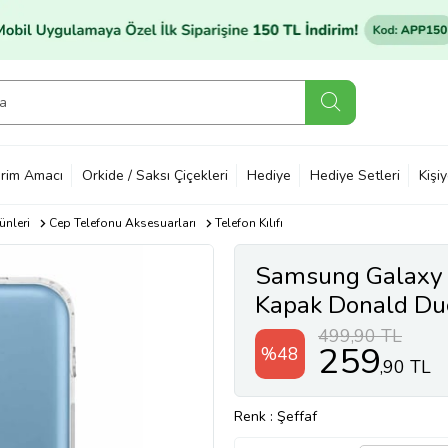
rim Amacı
Orkide / Saksı Çiçekleri
Hediye
Hediye Setleri
Kişi
ünleri
Cep Telefonu Aksesuarları
Telefon Kılıfı
Samsung Galaxy
Kapak Donald Duck
499,90 TL
259
%48
,90 TL
Renk
: Şeffaf