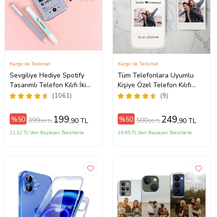
Kargo ile Teslimat
Kargo ile Teslimat
Sevgiliye Hediye Spotify
Tüm Telefonlara Uyumlu
Tasarımlı Telefon Kılıfı İki
Kişiye Özel Telefon Kılıfı
ax
Anahtarlık Hediyeli
Tüm Modeller Açıklamada
(1061)
(9)
199
249
%50
%50
399
500
,90 TL
,90 TL
,90 TL
,00 TL
21,32 TL'den Başlayan Taksitlerle
26,65 TL'den Başlayan Taksitlerle