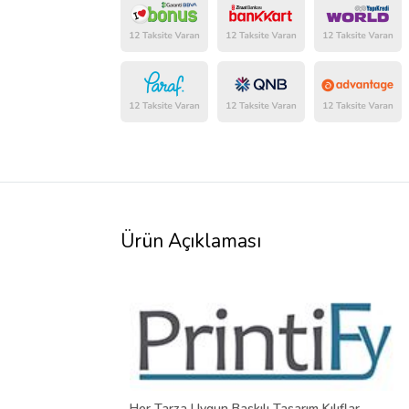
Ürün Açıklaması
Her Tarza Uygun Baskılı Tasarım Kılıflar