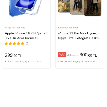
Kargo ile Teslimat
Kargo ile Teslimat
Apple iPhone 16 Kılıf Şeffaf
iPhone 13 Pro Max Uyumlu
360 Ön Arka Korumalı
Kişiye Özel Fotoğraf Baskılı
Silikon
Telefon Kılıfı
(1)
300
299
%31
434
,00 TL
,90 TL
,80 TL
31,98 TL'den Başlayan Taksitlerle
32,00 TL'den Başlayan Taksitlerle