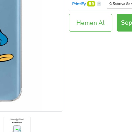
PrintiFy
8,9
Satıcıya Sor
Sep
Hemen Al