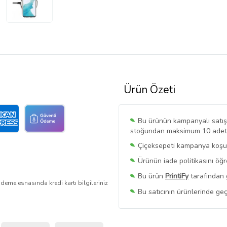
Ürün Özeti
Bu ürünün kampanyalı satışı 
stoğundan maksimum 10 adet sa
Çiçeksepeti kampanya koşull
Ürünün iade politikasını öğ
Bu ürün
PrintiFy
tarafından 
deme esnasında kredi kartı bilgileriniz
Bu satıcının ürünlerinde geç
Bu Satıcının
Tüm Ürünlerini
Ürün sayfasında gördüğünüz f