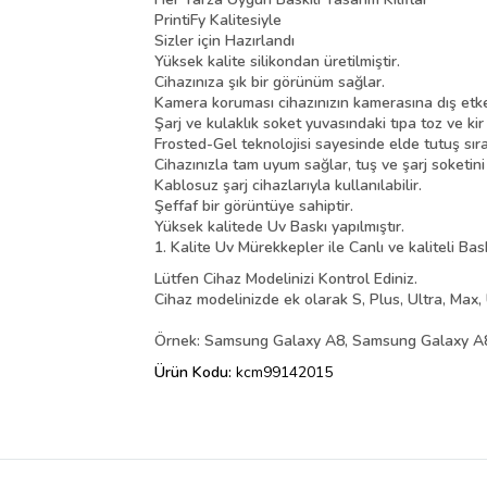
PrintiFy Kalitesiyle
Sizler için Hazırlandı
Yüksek kalite silikondan üretilmiştir.
Cihazınıza şık bir görünüm sağlar.
Kamera koruması cihazınızın kamerasına dış etke
Şarj ve kulaklık soket yuvasındaki tıpa toz ve kir
Frosted-Gel teknolojisi sayesinde elde tutuş sır
Cihazınızla tam uyum sağlar, tuş ve şarj soketin
Kablosuz şarj cihazlarıyla kullanılabilir.
Şeffaf bir görüntüye sahiptir.
Yüksek kalitede Uv Baskı yapılmıştır.
1. Kalite Uv Mürekkepler ile Canlı ve kaliteli Bas
Lütfen Cihaz Modelinizi Kontrol Ediniz.
Cihaz modelinizde ek olarak S, Plus, Ultra, Max, 
Örnek: Samsung Galaxy A8, Samsung Galaxy A8 
Ürün Kodu:
kcm99142015