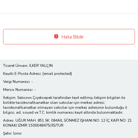
Hata Bildir
Ticaret Ünvanı: İLKER YALÇIN
Kayıtlı E-Posta Adresi:
[email protected]
Vergi Numarası: -
Mersis Numarası: -
İletişim: Satıcının Çiçeksepeti tarafından teyit edilmiş iletişim bilgileri ile
birlikte tacir/esnaf/sanatkar olan satıcılar için merkez adresi;
tacir/esnaf/sanatkar olmayan satıcılar için merkez adresinin bulunduğu il
bilgisi, ad, soyad ve T.C. kimlik numarası kayıt altında bulunmaktadır.
Adres: UĞUR MAH. 851 SK. İSMAİL SÖNMEZ İŞHANI NO: 12 İÇ KAPI NO: 21
KONAK/ İZMİR 1500048475/35/TUR
Şehir: İzmir