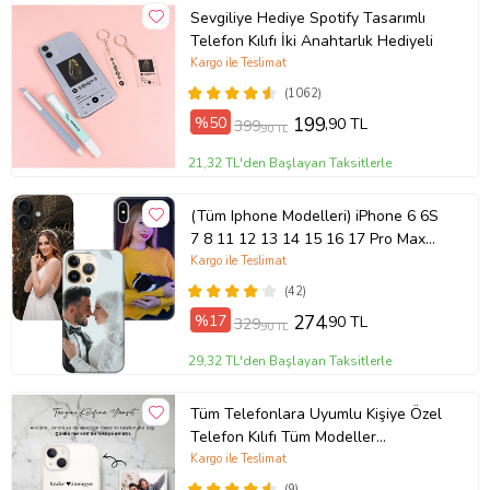
Sevgiliye Hediye Spotify Tasarımlı
Telefon Kılıfı İki Anahtarlık Hediyeli
Kargo ile Teslimat
(1062)
%50
199
,90 TL
399
,90 TL
21,32 TL'den Başlayan Taksitlerle
(Tüm Iphone Modelleri) iPhone 6 6S
7 8 11 12 13 14 15 16 17 Pro Max
Plus Mini Kişiye Özel Resimli
Kargo ile Teslimat
Fotoğraflı Kılıf
(42)
%17
274
,90 TL
329
,90 TL
29,32 TL'den Başlayan Taksitlerle
Tüm Telefonlara Uyumlu Kişiye Özel
Telefon Kılıfı Tüm Modeller
Açıklamada
Kargo ile Teslimat
(9)