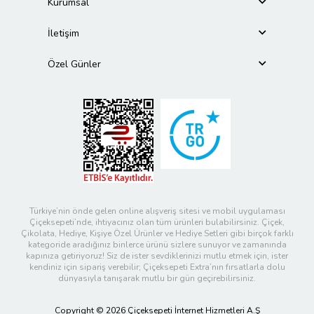
Kurumsal
İletişim
Özel Günler
Türkiye’nin önde gelen online alışveriş sitesi ve mobil uygulaması
Çiçeksepeti’nde, ihtiyacınız olan tüm ürünleri bulabilirsiniz. Çiçek,
Çikolata, Hediye, Kişiye Özel Ürünler ve Hediye Setleri gibi birçok farklı
kategoride aradığınız binlerce ürünü sizlere sunuyor ve zamanında
kapınıza getiriyoruz! Siz de ister sevdiklerinizi mutlu etmek için, ister
kendiniz için sipariş verebilir; Çiçeksepeti Extra’nın fırsatlarla dolu
dünyasıyla tanışarak mutlu bir gün geçirebilirsiniz.
Copyright © 2026 Çiçeksepeti İnternet Hizmetleri A.Ş