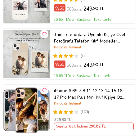
%50
249
,90 TL
500
,00 TL
26,65 TL'den Başlayan Taksitlerle
Tüm Telefonlara Uyumlu Kişiye Özel
Fotoğraflı Telefon Kılıfı Modeller
Açıklamada
Kargo ile Teslimat
(4)
%50
249
,90 TL
500
,00 TL
26,65 TL'den Başlayan Taksitlerle
iPhone 6 6S 7 8 11 12 13 14 15 16
17 Pro Max Plus Mini Kılıf Kişiye Özel
Resimli Fotoğraflı Silikon
Kargo ile Teslimat
(103)
329
,80 TL
Sepette %10 İndirim
296
,82 TL