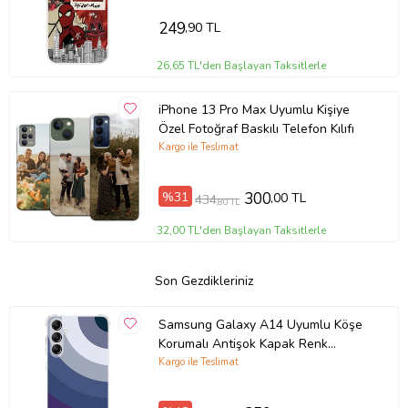
249
,90 TL
26,65 TL'den Başlayan Taksitlerle
iPhone 13 Pro Max Uyumlu Kişiye
Özel Fotoğraf Baskılı Telefon Kılıfı
Kargo ile Teslimat
%31
300
,00 TL
434
,80 TL
32,00 TL'den Başlayan Taksitlerle
Son Gezdikleriniz
Samsung Galaxy A14 Uyumlu Köşe
Korumalı Antişok Kapak Renk
Cümbüşü Tasarımlı Şeffaf Silikon
Kargo ile Teslimat
Kılıf