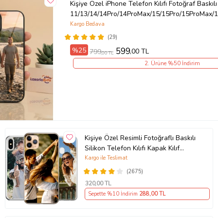
Kişiye Özel iPhone Telefon Kılıfı Fotoğraf Baskılı
Ürün Kodu:
kcm29379730
11/13/14/14Pro/14ProMax/15/15Pro/15ProMax/1
Kargo Bedava
(29)
%25
599
,00 TL
799
,00 TL
2. Ürüne %50 İndirim
Kişiye Özel Resimli Fotoğraflı Baskılı
Silikon Telefon Kılıfı Kapak Kılıf
(Telefon Modelleri Açıklamada)
Kargo ile Teslimat
(2675)
320
,00 TL
Sepette %10 İndirim
288
,00 TL