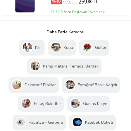
%48
259
,90 TL
499
,90 TL
27,72 TL'den Başlayan Taksitlerle
Daha Fazla Kategori
Kılıf
Kupa
Güller
Kamp Matara, Termos, Bardak
Dekoratif Plaklar
Fotoğraf Baskı Kağıdı
Peluş Buketler
Gümüş Kolye
Papatya - Gerbera
Kelebek Buketi