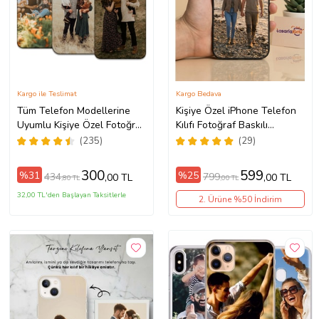
Kargo ile Teslimat
Kargo Bedava
Tüm Telefon Modellerine
Kişiye Özel iPhone Telefon
Uyumlu Kişiye Özel Fotoğraf
Kılıfı Fotoğraf Baskılı
Baskılı Telefon Kılıfı
11/13/14/14Pro/14ProMax/15/1
(235)
(29)
300
599
%31
%25
434
799
,00 TL
,00 TL
,80 TL
,00 TL
32,00 TL'den Başlayan Taksitlerle
2. Ürüne %50 İndirim