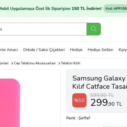
rim Amacı
Orkide / Saksı Çiçekleri
Hediye
Hediye Setleri
Kişi
ünleri
Cep Telefonu Aksesuarları
Telefon Kılıfı
Samsung Galaxy
Kılıf Catface Tas
Pembe (Şeffaf)
599,90 TL
299
%50
,90 TL
Renk
: Şeffaf