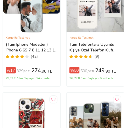
Kargo ile Teslimat
Kargo ile Teslimat
(Tüm Iphone Modelleri)
Tüm Telefonlara Uyumlu
iPhone 6 6S 7 8 11 12 13 14
Kişiye Özel Telefon Kılıfı
ax
15 16 17 Pro Max Plus Mini
Tüm Modeller Açıklamada
(42)
(9)
Kişiye Özel Resimli
Fotoğraflı Kılıf
274
249
%17
%50
329
500
,90 TL
,90 TL
,90 TL
,00 TL
29,32 TL'den Başlayan Taksitlerle
26,65 TL'den Başlayan Taksitlerle