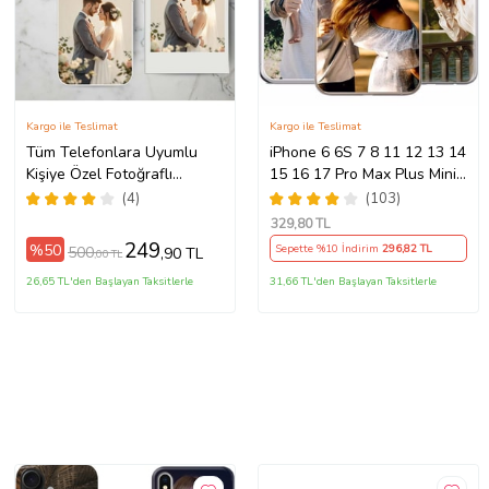
Kargo ile Teslimat
Kargo ile Teslimat
Tüm Telefonlara Uyumlu
iPhone 6 6S 7 8 11 12 13 14
Kişiye Özel Fotoğraflı
15 16 17 Pro Max Plus Mini
Telefon Kılıfı Modeller
Kılıf Kişiye Özel Resimli
(4)
(103)
Açıklamada
Fotoğraflı Silikon
329
,80 TL
249
%50
Sepette %10 İndirim
296
,82 TL
500
,90 TL
,00 TL
26,65 TL'den Başlayan Taksitlerle
31,66 TL'den Başlayan Taksitlerle