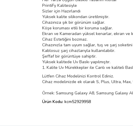
PrintiFy Kalitesiyle
Sizler için Hazırlandı
Yüksek kalite silikondan üretilmiştir.
Cihazınıza şık bir görünüm sağlar.
Köşe koruması etili bir koruma sağlar.
Ekran ve Kameradan yüksel kenarlar, ekran ve k
Cihaz Estetiğini bozmaz.
Cihazınızla tam uyum sağlar, tuş ve şarj soketin
Kablosuz şarj cihazlarıyla kullanılabilir.
Şeffaf bir görüntüye sahiptir.
Yüksek kalitede Uv Baskı yapılmıştır.
1. Kalite Uv Mürekkepler ile Canlı ve kaliteli Bas
Lütfen Cihaz Modelinizi Kontrol Ediniz.
Cihaz modelinizde ek olarak S, Plus, Ultra, Max, 
Örnek: Samsung Galaxy A8, Samsung Galaxy A8 
Ürün Kodu:
kcm52929958