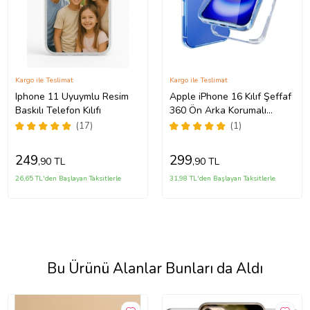
Kargo ile Teslimat
Kargo ile Teslimat
Iphone 11 Uyuymlu Resim
Apple iPhone 16 Kılıf Şeffaf
Baskılı Telefon Kılıfı
360 Ön Arka Korumalı
Silikon
(17)
(1)
249
299
,90 TL
,90 TL
26,65 TL'den Başlayan Taksitlerle
31,98 TL'den Başlayan Taksitlerle
Bu Ürünü Alanlar Bunları da Aldı