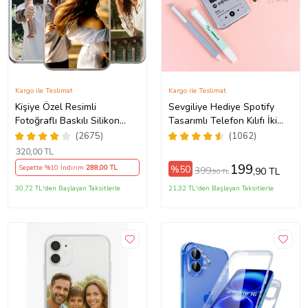
Kargo ile Teslimat
Kargo ile Teslimat
Kişiye Özel Resimli
Sevgiliye Hediye Spotify
Fotoğraflı Baskılı Silikon
Tasarımlı Telefon Kılıfı İki
5Pro/15ProMax/16/16e/16Plus/16Pro/16ProMax/17/17Air/17Pro/17ProM
Telefon Kılıfı Kapak Kılıf
Anahtarlık Hediyeli
(2675)
(1062)
(Telefon Modelleri
320
,00 TL
Açıklamada)
199
%50
Sepette %10 İndirim
288
,00 TL
399
,90 TL
,90 TL
30,72 TL'den Başlayan Taksitlerle
21,32 TL'den Başlayan Taksitlerle