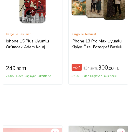
Kargo ile Teslimat
Kargo ile Teslimat
Iphone 15 Plus Uyumlu
iPhone 13 Pro Max Uyumlu
Örümcek Adam Kolaj
Kişiye Özel Fotoğraf Baskılı
Tasarımlı Şeffaf Telefon
Telefon Kılıfı
Kılıfı
300
249
%31
434
,00 TL
,90 TL
,80 TL
26,65 TL'den Başlayan Taksitlerle
32,00 TL'den Başlayan Taksitlerle