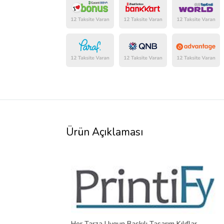
Ürün Açıklaması
Her Tarza Uygun Baskılı Tasarım Kılıflar