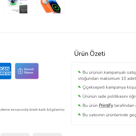
Ürün Özeti
Bu ürünün kampanyalı satışı 
stoğundan maksimum 10 adet sa
Çiçeksepeti kampanya koşull
Ürünün iade politikasını öğ
Bu ürün
PrintiFy
tarafından 
deme esnasında kredi kartı bilgileriniz
Bu satıcının ürünlerinde geç
Bu Satıcının
Tüm Ürünlerini
Ürün sayfasında gördüğünüz f