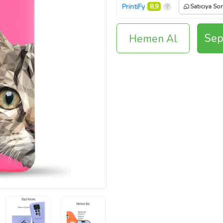
PrintiFy
8,9
Satıcıya Sor
Sep
Hemen Al