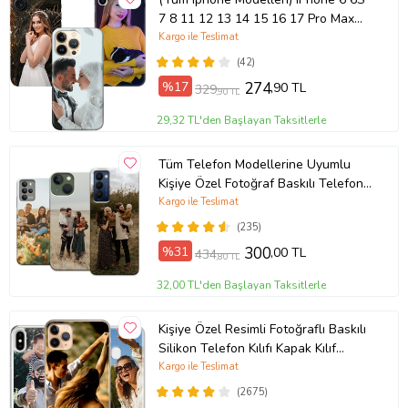
7 8 11 12 13 14 15 16 17 Pro Max
Plus Mini Kişiye Özel Resimli
Kargo ile Teslimat
Fotoğraflı Kılıf
(42)
%17
274
,90 TL
329
,90 TL
29,32 TL'den Başlayan Taksitlerle
Tüm Telefon Modellerine Uyumlu
Kişiye Özel Fotoğraf Baskılı Telefon
Kılıfı
Kargo ile Teslimat
(235)
%31
300
,00 TL
434
,80 TL
32,00 TL'den Başlayan Taksitlerle
Kişiye Özel Resimli Fotoğraflı Baskılı
Silikon Telefon Kılıfı Kapak Kılıf
(Telefon Modelleri Açıklamada)
Kargo ile Teslimat
(2675)