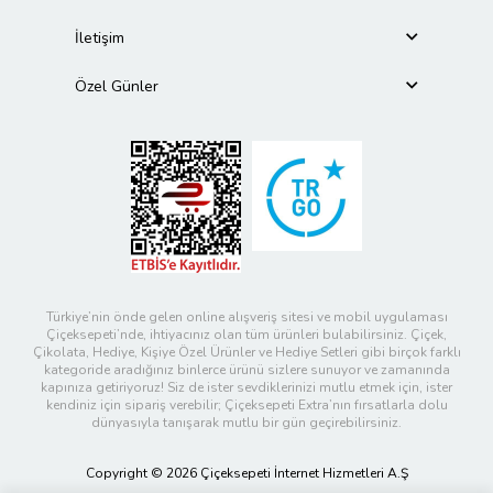
İletişim
Özel Günler
Türkiye’nin önde gelen online alışveriş sitesi ve mobil uygulaması
Çiçeksepeti’nde, ihtiyacınız olan tüm ürünleri bulabilirsiniz. Çiçek,
Çikolata, Hediye, Kişiye Özel Ürünler ve Hediye Setleri gibi birçok farklı
kategoride aradığınız binlerce ürünü sizlere sunuyor ve zamanında
kapınıza getiriyoruz! Siz de ister sevdiklerinizi mutlu etmek için, ister
kendiniz için sipariş verebilir; Çiçeksepeti Extra’nın fırsatlarla dolu
dünyasıyla tanışarak mutlu bir gün geçirebilirsiniz.
Copyright © 2026 Çiçeksepeti İnternet Hizmetleri A.Ş