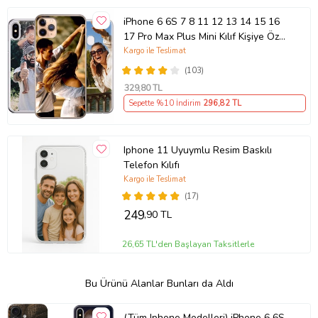
iPhone 6 6S 7 8 11 12 13 14 15 16
17 Pro Max Plus Mini Kılıf Kişiye Özel
Resimli Fotoğraflı Silikon
Kargo ile Teslimat
(103)
329
,80 TL
Sepette %10 İndirim
296
,82 TL
Iphone 11 Uyuymlu Resim Baskılı
Telefon Kılıfı
Kargo ile Teslimat
(17)
249
,90 TL
26,65 TL'den Başlayan Taksitlerle
Bu Ürünü Alanlar Bunları da Aldı
(Tüm Iphone Modelleri) iPhone 6 6S