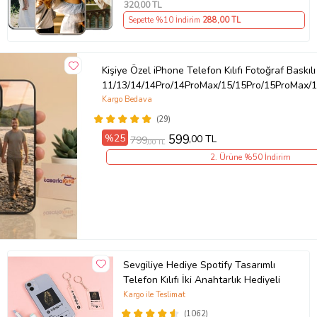
320
,00 TL
Sepette %10 İndirim
288
,00 TL
Kişiye Özel iPhone Telefon Kılıfı Fotoğraf Baskılı
11/13/14/14Pro/14ProMax/15/15Pro/15ProMax/1
Kargo Bedava
(29)
%25
599
,00 TL
799
,00 TL
2. Ürüne %50 İndirim
Sevgiliye Hediye Spotify Tasarımlı
Telefon Kılıfı İki Anahtarlık Hediyeli
Kargo ile Teslimat
(1062)