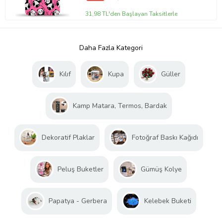
31,98 TL'den Başlayan Taksitlerle
Daha Fazla Kategori
Kılıf
Kupa
Güller
Kamp Matara, Termos, Bardak
Dekoratif Plaklar
Fotoğraf Baskı Kağıdı
Peluş Buketler
Gümüş Kolye
Papatya - Gerbera
Kelebek Buketi