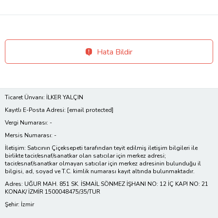
Hata Bildir
Ticaret Ünvanı: İLKER YALÇIN
Kayıtlı E-Posta Adresi:
[email protected]
Vergi Numarası: -
Mersis Numarası: -
İletişim: Satıcının Çiçeksepeti tarafından teyit edilmiş iletişim bilgileri ile
birlikte tacir/esnaf/sanatkar olan satıcılar için merkez adresi;
tacir/esnaf/sanatkar olmayan satıcılar için merkez adresinin bulunduğu il
bilgisi, ad, soyad ve T.C. kimlik numarası kayıt altında bulunmaktadır.
Adres: UĞUR MAH. 851 SK. İSMAİL SÖNMEZ İŞHANI NO: 12 İÇ KAPI NO: 21
KONAK/ İZMİR 1500048475/35/TUR
Şehir: İzmir