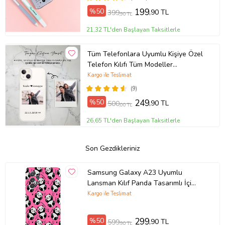
%50
199
,90 TL
399
,90 TL
21,32 TL'den Başlayan Taksitlerle
Tüm Telefonlara Uyumlu Kişiye Özel
Telefon Kılıfı Tüm Modeller
Açıklamada
Kargo ile Teslimat
(9)
%50
249
,90 TL
500
,00 TL
26,65 TL'den Başlayan Taksitlerle
Son Gezdikleriniz
Samsung Galaxy A23 Uyumlu
Lansman Kılıf Panda Tasarımlı İçi
Kadife Kapak-Neon Pembe (Şeffaf)
Kargo ile Teslimat
%50
299
,90 TL
599
,90 TL