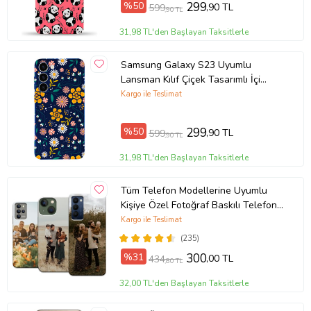
%50
299
,90 TL
599
,90 TL
Ürün Kodu:
kcm31348736
31,98 TL'den Başlayan Taksitlerle
Samsung Galaxy S23 Uyumlu
Lansman Kılıf Çiçek Tasarımlı İçi
Kadife Kapak-Koyu Mavi (Şeffaf)
Kargo ile Teslimat
%50
299
,90 TL
599
,90 TL
31,98 TL'den Başlayan Taksitlerle
Tüm Telefon Modellerine Uyumlu
Kişiye Özel Fotoğraf Baskılı Telefon
Kılıfı
Kargo ile Teslimat
(235)
%31
300
,00 TL
434
,80 TL
32,00 TL'den Başlayan Taksitlerle