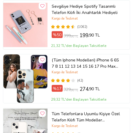
Sevgiliye Hediye Spotify Tasarımlı
Telefon Kılıfı İki Anahtarlık Hediyeli
Kargo ile Teslimat
(1062)
%50
199
,90 TL
399
,90 TL
21,32 TL'den Başlayan Taksitlerle
(Tüm Iphone Modelleri) iPhone 6 6S
7 8 11 12 13 14 15 16 17 Pro Max
Plus Mini Kişiye Özel Resimli
Kargo ile Teslimat
Fotoğraflı Kılıf
(42)
%17
274
,90 TL
329
,90 TL
29,32 TL'den Başlayan Taksitlerle
Tüm Telefonlara Uyumlu Kişiye Özel
Telefon Kılıfı Tüm Modeller
Açıklamada
Kargo ile Teslimat