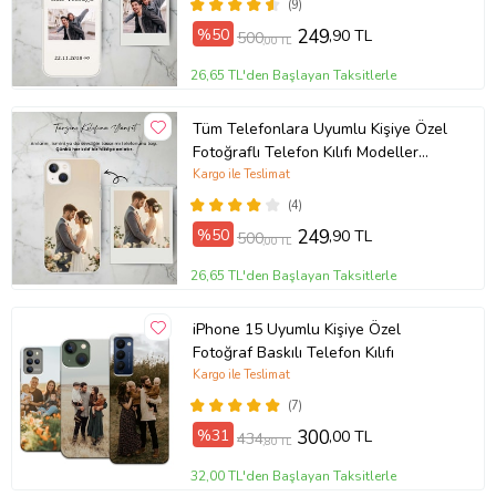
(9)
%50
249
,90 TL
500
,00 TL
26,65 TL'den Başlayan Taksitlerle
Tüm Telefonlara Uyumlu Kişiye Özel
Fotoğraflı Telefon Kılıfı Modeller
Açıklamada
Kargo ile Teslimat
(4)
%50
249
,90 TL
500
,00 TL
26,65 TL'den Başlayan Taksitlerle
iPhone 15 Uyumlu Kişiye Özel
Fotoğraf Baskılı Telefon Kılıfı
Kargo ile Teslimat
(7)
%31
300
,00 TL
434
,80 TL
32,00 TL'den Başlayan Taksitlerle