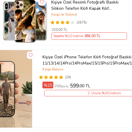
Kişiye Özel Resimli Fotoğraflı Baskılı
Silikon Telefon Kılıfı Kapak Kılıf
(Telefon Modelleri Açıklamada)
Kargo ile Teslimat
(2675)
320
,00 TL
Sepette %10 İndirim
288
,00 TL
Kişiye Özel iPhone Telefon Kılıfı Fotoğraf Baskılı
11/13/14/14Pro/14ProMax/15/15Pro/15ProMax/1
Kargo Bedava
(29)
%25
599
,00 TL
799
,00 TL
2. Ürüne %50 İndirim