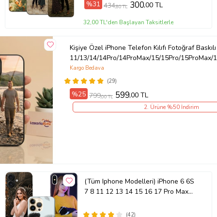
%31
300
,00 TL
434
,80 TL
Ürün Kodu:
kcm68613801
32,00 TL'den Başlayan Taksitlerle
Kişiye Özel iPhone Telefon Kılıfı Fotoğraf Baskılı
11/13/14/14Pro/14ProMax/15/15Pro/15ProMax/1
Kargo Bedava
(29)
%25
599
,00 TL
799
,00 TL
2. Ürüne %50 İndirim
(Tüm Iphone Modelleri) iPhone 6 6S
7 8 11 12 13 14 15 16 17 Pro Max
Plus Mini Kişiye Özel Resimli
Fotoğraflı Kılıf
(42)