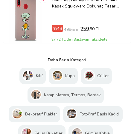
Kapak Squidward Dokunaç Tasarımlı
Silikon Kılıf - Pudra (Şeffaf)
%48
259
,90 TL
499
,90 TL
27,72 TL'den Başlayan Taksitlerle
Daha Fazla Kategori
Kılıf
Kupa
Güller
Kamp Matara, Termos, Bardak
Dekoratif Plaklar
Fotoğraf Baskı Kağıdı
Peluş Buketler
Gümüş Kolye