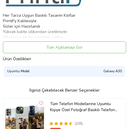
Her Tarza Uygun Baskılı Tasarım Kılıflar
PrintiFy Kalitesiyle
Sizler için Hazırlandı
Yüksek kalite silikondan üretilmiştir.
Cihazınıza şık bir görünüm sağlar.
Köşe koruması etili bir koruma sağlar.
Tüm Açıklamayı Gör
Ekran ve Kameradan yüksel kenarlar, ekran ve kamerayı korur.
Cihaz Estetiğini bozmaz.
Ürün Özellikleri
Cihazınızla tam uyum sağlar, tuş ve şarj soketini kullanmanız için
çıkarmanıza gerek kalmaz.
Kablosuz şarj cihazlarıyla kullanılabilir.
Uyumlu Model
Galaxy A30
Şeffaf bir görüntüye sahiptir.
Yüksek kalitede Uv Baskı yapılmıştır.
1. Kalite Uv Mürekkepler ile Canlı ve kaliteli Baskılar Elde
İlginizi Çekebilecek Benzer Seçenekler
Edilmektedir.
Lütfen Cihaz Modelinizi Kontrol Ediniz.
Tüm Telefon Modellerine Uyumlu
Cihaz modelinizde ek olarak S, Plus, Ultra, Max, Üretim Yılı gibi
Kişiye Özel Fotoğraf Baskılı Telefon
sunulan ek model özelliğini göz önünde bulundurarak satın alınız.
Kılıfı
Örnek: Samsung Galaxy A8, Samsung Galaxy A8 2018, Samsung
(235)
Galaxy A8 Plus 2018, Xiaomi Mi 12T , Xiaomi Mi 12T Pro, Redmi 7A