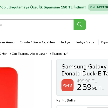
rim Amacı
Orkide / Saksı Çiçekleri
Hediye
Hediye Setleri
Kişi
ünleri
Cep Telefonu Aksesuarları
Telefon Kılıfı
Samsung Galaxy 
Donald Duck-E Tas
Kırmızı (Şeffaf)
499,90 TL
259
%48
,90 TL
Renk
: Şeffaf