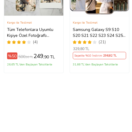
Kargo ile Teslimat
Kargo ile Teslimat
Tüm Telefonlara Uyumlu
Samsung Galaxy S9 S10
Kişiye Özel Fotoğraflı
S20 S21 S22 S23 S24 S25
Telefon Kılıfı Modeller
S26 FE Plus Ultra Kılıf Kişiye
(4)
(21)
Açıklamada
Özel Resimli Fotoğraflı
329
,80 TL
Silikon
249
%50
Sepette %10 İndirim
296
,82 TL
500
,90 TL
,00 TL
26,65 TL'den Başlayan Taksitlerle
31,66 TL'den Başlayan Taksitlerle