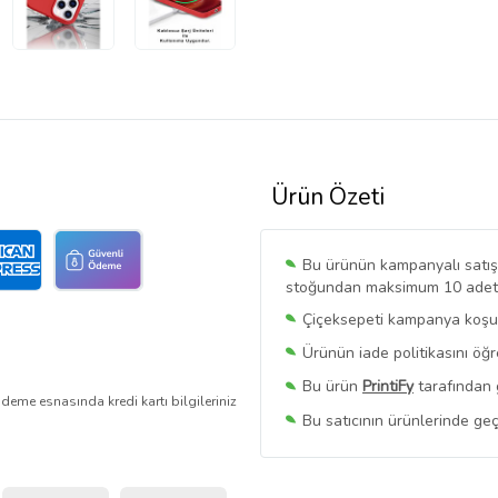
Ürün Özeti
Bu ürünün kampanyalı satışı 
stoğundan maksimum 10 adet sa
Çiçeksepeti kampanya koşull
Ürünün iade politikasını öğ
Bu ürün
PrintiFy
tarafından 
deme esnasında kredi kartı bilgileriniz
Bu satıcının ürünlerinde geç
Bu Satıcının
Tüm Ürünlerini
Ürün sayfasında gördüğünüz f