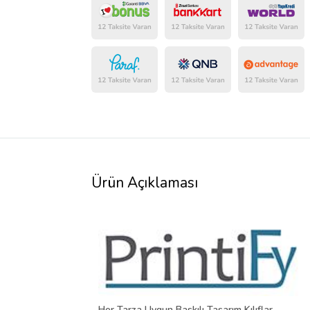
Ürün Açıklaması
Her Tarza Uygun Baskılı Tasarım Kılıflar