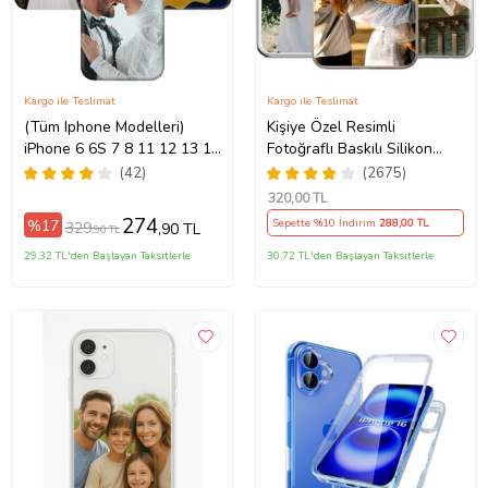
Kargo ile Teslimat
Kargo ile Teslimat
(Tüm Iphone Modelleri)
Kişiye Özel Resimli
iPhone 6 6S 7 8 11 12 13 14
Fotoğraflı Baskılı Silikon
5Pro/15ProMax/16/16e/16Plus/16Pro/16ProMax/17/17Air/17Pro/17ProM
15 16 17 Pro Max Plus Mini
Telefon Kılıfı Kapak Kılıf
(42)
(2675)
Kişiye Özel Resimli
(Telefon Modelleri
320
,00 TL
Fotoğraflı Kılıf
Açıklamada)
274
%17
Sepette %10 İndirim
288
,00 TL
329
,90 TL
,90 TL
29,32 TL'den Başlayan Taksitlerle
30,72 TL'den Başlayan Taksitlerle