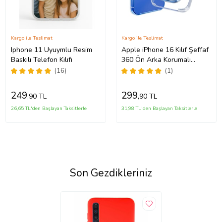
Kargo ile Teslimat
Kargo ile Teslimat
Iphone 11 Uyuymlu Resim
Apple iPhone 16 Kılıf Şeffaf
Baskılı Telefon Kılıfı
360 Ön Arka Korumalı
Silikon
(16)
(1)
249
299
,90 TL
,90 TL
26,65 TL'den Başlayan Taksitlerle
31,98 TL'den Başlayan Taksitlerle
Son Gezdikleriniz