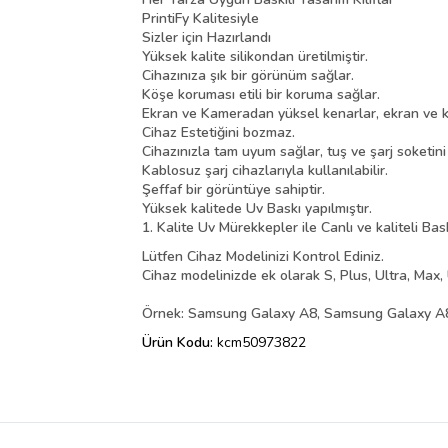
PrintiFy Kalitesiyle
Sizler için Hazırlandı
Yüksek kalite silikondan üretilmiştir.
Cihazınıza şık bir görünüm sağlar.
Köşe koruması etili bir koruma sağlar.
Ekran ve Kameradan yüksel kenarlar, ekran ve k
Cihaz Estetiğini bozmaz.
Cihazınızla tam uyum sağlar, tuş ve şarj soketin
Kablosuz şarj cihazlarıyla kullanılabilir.
Şeffaf bir görüntüye sahiptir.
Yüksek kalitede Uv Baskı yapılmıştır.
1. Kalite Uv Mürekkepler ile Canlı ve kaliteli Bas
Lütfen Cihaz Modelinizi Kontrol Ediniz.
Cihaz modelinizde ek olarak S, Plus, Ultra, Max, 
Örnek: Samsung Galaxy A8, Samsung Galaxy A8 
Ürün Kodu:
kcm50973822