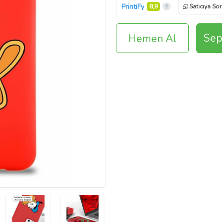
PrintiFy
8,9
Satıcıya Sor
Sep
Hemen Al