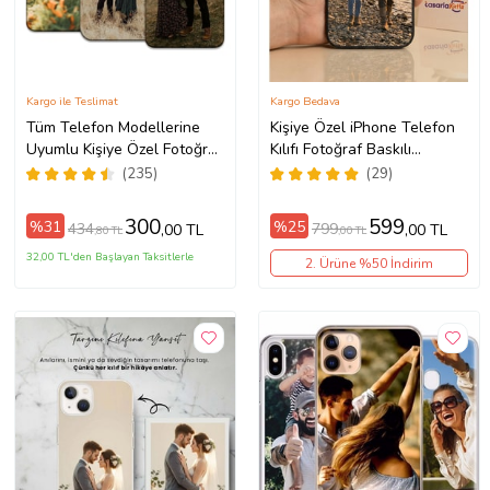
Kargo ile Teslimat
Kargo Bedava
Tüm Telefon Modellerine
Kişiye Özel iPhone Telefon
Uyumlu Kişiye Özel Fotoğraf
Kılıfı Fotoğraf Baskılı
Baskılı Telefon Kılıfı
11/13/14/14Pro/14ProMax/15/1
(235)
(29)
300
599
%31
%25
434
799
,00 TL
,00 TL
,80 TL
,00 TL
32,00 TL'den Başlayan Taksitlerle
2. Ürüne %50 İndirim