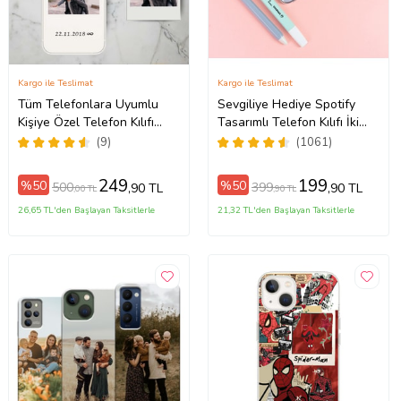
Kargo ile Teslimat
Kargo ile Teslimat
Tüm Telefonlara Uyumlu
Sevgiliye Hediye Spotify
Kişiye Özel Telefon Kılıfı
Tasarımlı Telefon Kılıfı İki
ax
Tüm Modeller Açıklamada
Anahtarlık Hediyeli
(9)
(1061)
249
199
%50
%50
500
399
,90 TL
,90 TL
,00 TL
,90 TL
26,65 TL'den Başlayan Taksitlerle
21,32 TL'den Başlayan Taksitlerle