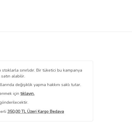
stoklarla sınırlıdır. Bir tüketici bu kampanya
tın alabilir.
arında değişiklik yapma hakkını saklı tutar.
renmek için
tıklayın.
gönderilecektir.
erli
350,00 TL Üzeri Kargo Bedava
 Görüntüle
iyat bilgileri, satıcı tarafından