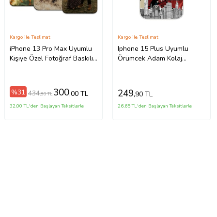
Kargo ile Teslimat
Kargo ile Teslimat
iPhone 13 Pro Max Uyumlu
Iphone 15 Plus Uyumlu
Kişiye Özel Fotoğraf Baskılı
Örümcek Adam Kolaj
Telefon Kılıfı
Tasarımlı Şeffaf Telefon
Kılıfı
300
249
%31
434
,00 TL
,90 TL
,80 TL
32,00 TL'den Başlayan Taksitlerle
26,65 TL'den Başlayan Taksitlerle