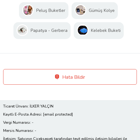
Peluş Buketler
Gümüş Kolye
Papatya - Gerbera
Kelebek Buketi
Hata Bildir
Ticaret Ünvanı: İLKER YALÇIN
Kayıtlı E-Posta Adresi:
[email protected]
Vergi Numarası: -
Mersis Numarası: -
İletişim: Satıcının Çiçeksepeti tarafından teyit edilmiş iletişim bilgileri ile