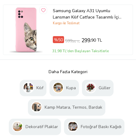
Samsung Galaxy A31 Uyumlu
Lansman Kılıf Catface Tasarımlı İçi
Kadife Kapak-Pembe (Şeffaf)
Kargo ile Teslimat
%50
299
,90 TL
599
,90 TL
31,98 TL'den Başlayan Taksitlerle
Daha Fazla Kategori
Kılıf
Kupa
Güller
Kamp Matara, Termos, Bardak
Dekoratif Plaklar
Fotoğraf Baskı Kağıdı