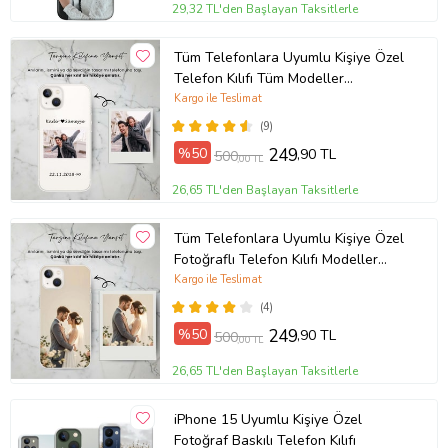
29,32 TL'den Başlayan Taksitlerle
Tüm Telefonlara Uyumlu Kişiye Özel
Telefon Kılıfı Tüm Modeller
Açıklamada
Kargo ile Teslimat
(9)
%50
249
,90 TL
500
,00 TL
26,65 TL'den Başlayan Taksitlerle
Tüm Telefonlara Uyumlu Kişiye Özel
Fotoğraflı Telefon Kılıfı Modeller
Açıklamada
Kargo ile Teslimat
(4)
%50
249
,90 TL
500
,00 TL
26,65 TL'den Başlayan Taksitlerle
iPhone 15 Uyumlu Kişiye Özel
Fotoğraf Baskılı Telefon Kılıfı