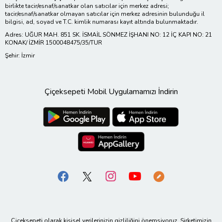
birlikte tacir/esnaf/sanatkar olan satıcılar için merkez adresi;
tacir/esnaf/sanatkar olmayan satıcılar için merkez adresinin bulunduğu il
bilgisi, ad, soyad ve T.C. kimlik numarası kayıt altında bulunmaktadır.
Adres: UĞUR MAH. 851 SK. İSMAİL SÖNMEZ İŞHANI NO: 12 İÇ KAPI NO: 21
KONAK/ İZMİR 1500048475/35/TUR
Şehir: İzmir
Çiçeksepeti Mobil Uygulamamızı İndirin
Çiçeksepeti olarak kişisel verilerinizin gizliliğini önemsiyoruz. Şirketimizin