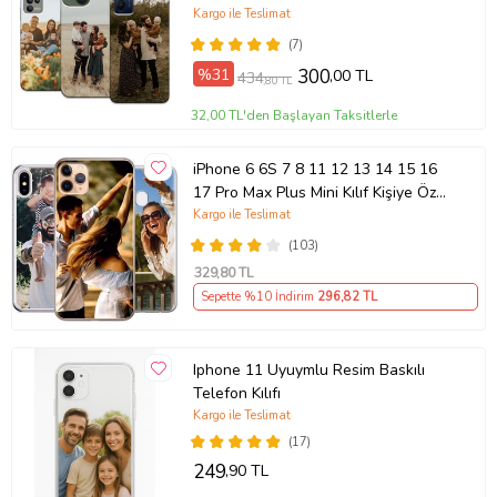
Kargo ile Teslimat
(7)
%31
300
,00 TL
434
,80 TL
32,00 TL'den Başlayan Taksitlerle
iPhone 6 6S 7 8 11 12 13 14 15 16
17 Pro Max Plus Mini Kılıf Kişiye Özel
Resimli Fotoğraflı Silikon
Kargo ile Teslimat
(103)
329
,80 TL
Sepette %10 İndirim
296
,82 TL
Iphone 11 Uyuymlu Resim Baskılı
Telefon Kılıfı
Kargo ile Teslimat
(17)
249
,90 TL