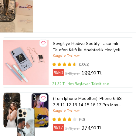
Sevgiliye Hediye Spotify Tasarımlı
Telefon Kılıfı İki Anahtarlık Hediyeli
Kargo ile Teslimat
(1062)
%50
199
,90 TL
399
,90 TL
21,32 TL'den Başlayan Taksitlerle
(Tüm Iphone Modelleri) iPhone 6 6S
7 8 11 12 13 14 15 16 17 Pro Max
Plus Mini Kişiye Özel Resimli
Kargo ile Teslimat
Fotoğraflı Kılıf
(42)
%17
274
,90 TL
329
,90 TL