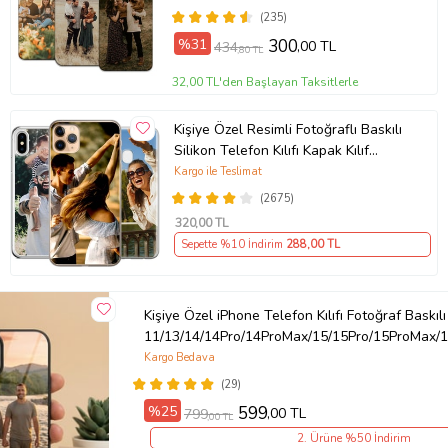
(235)
Ürün Kodu:
kcm98262399
%31
300
,00 TL
434
,80 TL
32,00 TL'den Başlayan Taksitlerle
Kişiye Özel Resimli Fotoğraflı Baskılı
Silikon Telefon Kılıfı Kapak Kılıf
(Telefon Modelleri Açıklamada)
Kargo ile Teslimat
(2675)
320
,00 TL
Sepette %10 İndirim
288
,00 TL
Kişiye Özel iPhone Telefon Kılıfı Fotoğraf Baskılı
11/13/14/14Pro/14ProMax/15/15Pro/15ProMax/1
Kargo Bedava
(29)
%25
599
,00 TL
799
,00 TL
2. Ürüne %50 İndirim