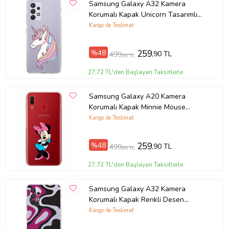
Samsung Galaxy A32 Kamera
Korumalı Kapak Unicorn Tasarımlı
Şeffaf Kılıf
Kargo ile Teslimat
%48
259
,90 TL
499
,90 TL
27,72 TL'den Başlayan Taksitlerle
Samsung Galaxy A20 Kamera
Korumalı Kapak Minnie Mouse
Tasarımlı Şeffaf Kılıf
Kargo ile Teslimat
%48
259
,90 TL
499
,90 TL
27,72 TL'den Başlayan Taksitlerle
Samsung Galaxy A32 Kamera
Korumalı Kapak Renkli Desen
Tasarımlı Şeffaf Kılıf
Kargo ile Teslimat