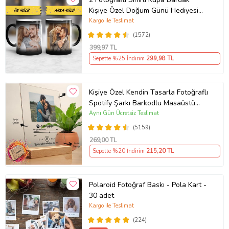
Kişiye Özel Doğum Günü Hediyesi
Sevgiliye Hediye Anneye Babaya
Kargo ile Teslimat
Ablaya Abiye Kız Erkek Kardeşe
(1572)
Arkadaşa Resimli Günü Yıl Dönümü
399
,97 TL
Hediyesi
Sepette %25 İndirim
299
,98 TL
Kişiye Özel Kendin Tasarla Fotoğraflı
Spotify Şarkı Barkodlu Masaüstü
Plak Fotoğraf Çerçevesi
Aynı Gün Ücretsiz Teslimat
(5159)
269
,00 TL
Sepette %20 İndirim
215
,20 TL
Polaroid Fotoğraf Baskı - Pola Kart -
30 adet
Kargo ile Teslimat
(224)