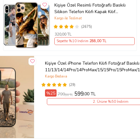
Kişiye Özel Resimli Fotoğraflı Baskılı
Silikon Telefon Kılıfı Kapak Kılıf
(Telefon Modelleri Açıklamada)
Kargo ile Teslimat
(2675)
320
,00 TL
Sepette %10 İndirim
288
,00 TL
Kişiye Özel iPhone Telefon Kılıfı Fotoğraf Baskılı
11/13/14/14Pro/14ProMax/15/15Pro/15ProMax/1
Kargo Bedava
(29)
%25
599
,00 TL
799
,00 TL
2. Ürüne %50 İndirim