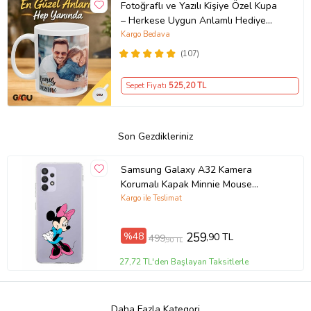
Fotoğraflı ve Yazılı Kişiye Özel Kupa
– Herkese Uygun Anlamlı Hediye
Porselen Baskılı Kupa (Beyaz)
Kargo Bedava
(107)
Sepet Fiyatı
525
,20 TL
Son Gezdikleriniz
Samsung Galaxy A32 Kamera
Korumalı Kapak Minnie Mouse
Tasarımlı Şeffaf Kılıf
Kargo ile Teslimat
%48
259
,90 TL
499
,90 TL
27,72 TL'den Başlayan Taksitlerle
Daha Fazla Kategori