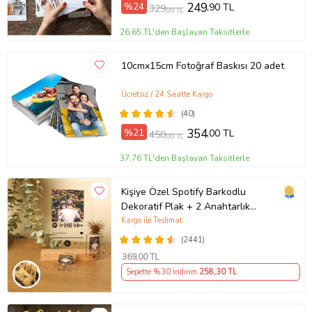
%24
249
,90 TL
329
,00 TL
26,65 TL'den Başlayan Taksitlerle
10cmx15cm Fotoğraf Baskısı 20 adet
Ücretsiz / 24 Saatte Kargo
(40)
%21
354
,00 TL
450
,00 TL
37,76 TL'den Başlayan Taksitlerle
Kişiye Özel Spotify Barkodlu
Dekoratif Plak + 2 Anahtarlık
Babaya Anneye Sevgiliye Arkadaşa
Kargo ile Teslimat
Hediye
(2441)
369
,00 TL
Sepette %30 İndirim
258
,30 TL