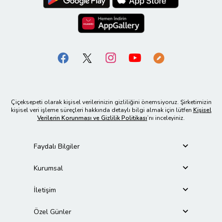
Çiçeksepeti olarak kişisel verilerinizin gizliliğini önemsiyoruz. Şirketimizin
kişisel veri işleme süreçleri hakkında detaylı bilgi almak için lütfen
Kişisel
Verilerin Korunması ve Gizlilik Politikası
’nı inceleyiniz.
Faydalı Bilgiler
Kurumsal
İletişim
Özel Günler