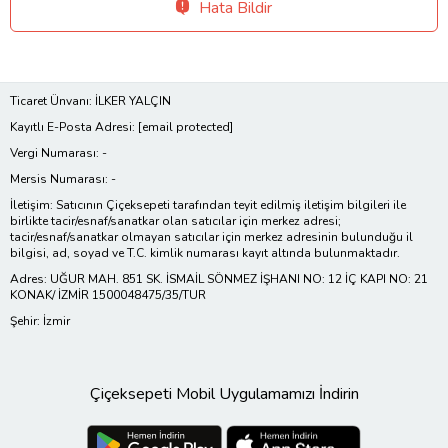
Hata Bildir
Ticaret Ünvanı: İLKER YALÇIN
Kayıtlı E-Posta Adresi:
[email protected]
Vergi Numarası: -
Mersis Numarası: -
İletişim: Satıcının Çiçeksepeti tarafından teyit edilmiş iletişim bilgileri ile
birlikte tacir/esnaf/sanatkar olan satıcılar için merkez adresi;
tacir/esnaf/sanatkar olmayan satıcılar için merkez adresinin bulunduğu il
bilgisi, ad, soyad ve T.C. kimlik numarası kayıt altında bulunmaktadır.
Adres: UĞUR MAH. 851 SK. İSMAİL SÖNMEZ İŞHANI NO: 12 İÇ KAPI NO: 21
KONAK/ İZMİR 1500048475/35/TUR
Şehir: İzmir
Çiçeksepeti Mobil Uygulamamızı İndirin