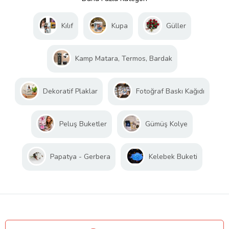
Kılıf
Kupa
Güller
Kamp Matara, Termos, Bardak
Dekoratif Plaklar
Fotoğraf Baskı Kağıdı
Peluş Buketler
Gümüş Kolye
Papatya - Gerbera
Kelebek Buketi