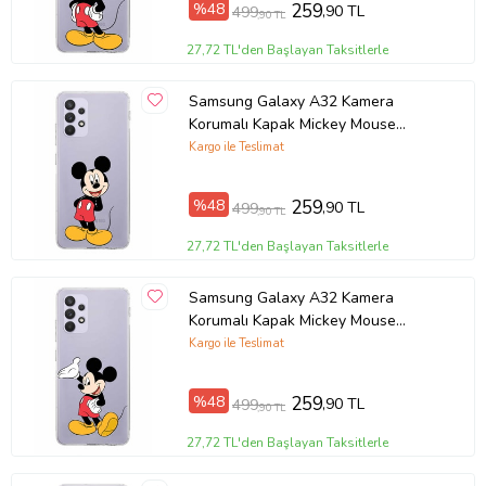
%48
259
,90 TL
499
,90 TL
Örnek: Samsung Galaxy A8, Samsung Galaxy A8 2018, Samsung
27,72 TL'den Başlayan Taksitlerle
Galaxy A8 Plus 2018, Xiaomi Mi 12T , Xiaomi Mi 12T Pro, Redmi 7A
Ürün Kodu:
kcm22685907
Samsung Galaxy A32 Kamera
Korumalı Kapak Mickey Mouse
Tasarımlı Şeffaf Kılıf
Kargo ile Teslimat
%48
259
,90 TL
499
,90 TL
27,72 TL'den Başlayan Taksitlerle
Samsung Galaxy A32 Kamera
Korumalı Kapak Mickey Mouse
Tasarımlı Şeffaf Kılıf
Kargo ile Teslimat
%48
259
,90 TL
499
,90 TL
27,72 TL'den Başlayan Taksitlerle