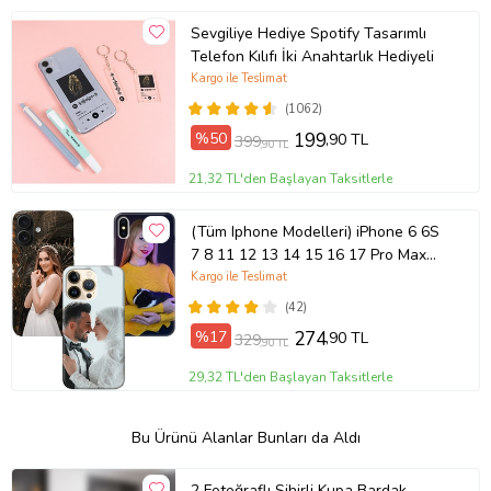
Sevgiliye Hediye Spotify Tasarımlı
Telefon Kılıfı İki Anahtarlık Hediyeli
Kargo ile Teslimat
(1062)
%50
199
,90 TL
399
,90 TL
21,32 TL'den Başlayan Taksitlerle
(Tüm Iphone Modelleri) iPhone 6 6S
7 8 11 12 13 14 15 16 17 Pro Max
Plus Mini Kişiye Özel Resimli
Kargo ile Teslimat
Fotoğraflı Kılıf
(42)
%17
274
,90 TL
329
,90 TL
29,32 TL'den Başlayan Taksitlerle
Bu Ürünü Alanlar Bunları da Aldı
2 Fotoğraflı Sihirli Kupa Bardak