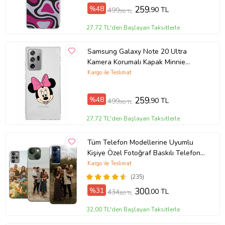
%48
259
,90 TL
499
,90 TL
27,72 TL'den Başlayan Taksitlerle
Samsung Galaxy Note 20 Ultra
Kamera Korumalı Kapak Minnie
Mouse Tasarımlı Şeffaf Kılıf
Kargo ile Teslimat
%48
259
,90 TL
499
,90 TL
27,72 TL'den Başlayan Taksitlerle
Tüm Telefon Modellerine Uyumlu
Kişiye Özel Fotoğraf Baskılı Telefon
Kılıfı
Kargo ile Teslimat
(235)
%31
300
,00 TL
434
,80 TL
32,00 TL'den Başlayan Taksitlerle