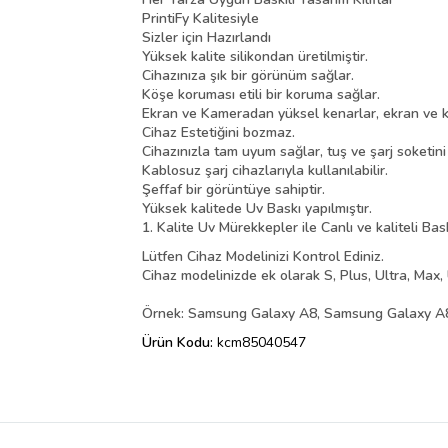
PrintiFy Kalitesiyle
Sizler için Hazırlandı
Yüksek kalite silikondan üretilmiştir.
Cihazınıza şık bir görünüm sağlar.
Köşe koruması etili bir koruma sağlar.
Ekran ve Kameradan yüksel kenarlar, ekran ve k
Cihaz Estetiğini bozmaz.
Cihazınızla tam uyum sağlar, tuş ve şarj soketin
Kablosuz şarj cihazlarıyla kullanılabilir.
Şeffaf bir görüntüye sahiptir.
Yüksek kalitede Uv Baskı yapılmıştır.
1. Kalite Uv Mürekkepler ile Canlı ve kaliteli Bas
Lütfen Cihaz Modelinizi Kontrol Ediniz.
Cihaz modelinizde ek olarak S, Plus, Ultra, Max, 
Örnek: Samsung Galaxy A8, Samsung Galaxy A8 
Ürün Kodu:
kcm85040547