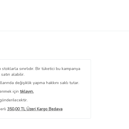
stoklarla sınırlıdır. Bir tüketici bu kampanya
tın alabilir.
arında değişiklik yapma hakkını saklı tutar.
renmek için
tıklayın.
gönderilecektir.
erli
350,00 TL Üzeri Kargo Bedava
 Görüntüle
iyat bilgileri, satıcı tarafından