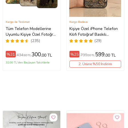
Kargo ile Teslimat
Kargo Bedava
Tüm Telefon Modellerine
Kişiye Özel iPhone Telefon
Uyumlu Kişiye Özel Fotoğraf
Kılıfı Fotoğraf Baskılı
Baskılı Telefon Kılıfı
11/13/14/14Pro/14ProMax/15/15
(235)
(29)
300
599
%31
%25
434
799
,00 TL
,00 TL
,80 TL
,00 TL
32,00 TL'den Başlayan Taksitlerle
2. Ürüne %50 İndirim