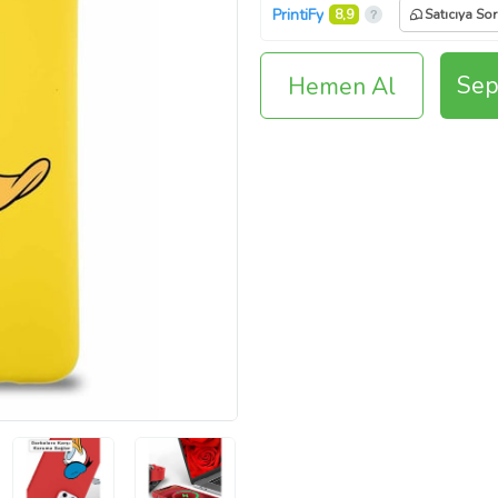
PrintiFy
8,9
Satıcıya Sor
Sep
Hemen Al