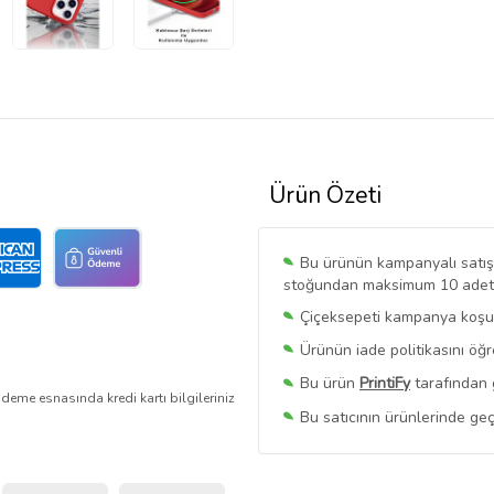
Ürün Özeti
Bu ürünün kampanyalı satışı 
stoğundan maksimum 10 adet sa
Çiçeksepeti kampanya koşull
Ürünün iade politikasını öğ
Bu ürün
PrintiFy
tarafından 
deme esnasında kredi kartı bilgileriniz
Bu satıcının ürünlerinde geç
Bu Satıcının
Tüm Ürünlerini
Ürün sayfasında gördüğünüz f