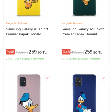
Kargo ile Teslimat
Kargo ile Teslimat
Samsung Galaxy A51 Soft
Samsung Galaxy A51 Soft
Premier Kapak Donald
Premier Kapak Donald
Duck-A Tasarımlı Silikon
Duck-F Tasarımlı Silikon Kılıf
Kılıf - Sarı (Şeffaf)
- Yeşil (Şeffaf)
259
259
%48
%48
499
499
,90 TL
,90 TL
,90 TL
,90 TL
27,72 TL'den Başlayan Taksitlerle
27,72 TL'den Başlayan Taksitlerle