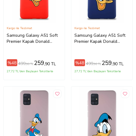
Kargo ile Teslimat
Kargo ile Teslimat
Samsung Galaxy A51 Soft
Samsung Galaxy A51 Soft
Premier Kapak Donald
Premier Kapak Donald
Duck-F Tasarımlı Silikon Kılıf
Duck-A Tasarımlı Silikon
- Kırmızı (Şeffaf)
Kılıf - Lacivert (Şeffaf)
259
259
%48
%48
499
499
,90 TL
,90 TL
,90 TL
,90 TL
27,72 TL'den Başlayan Taksitlerle
27,72 TL'den Başlayan Taksitlerle