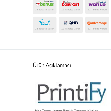
Ürün Açıklaması
Her Tarza Uygun Baskılı Tasarım Kılıflar