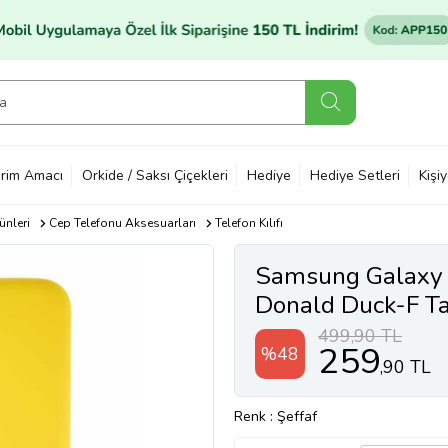
rim Amacı
Orkide / Saksı Çiçekleri
Hediye
Hediye Setleri
Kişi
ünleri
Cep Telefonu Aksesuarları
Telefon Kılıfı
Samsung Galaxy 
Donald Duck-F Tasa
(Şeffaf)
499,90 TL
259
%48
,90 TL
Renk
: Şeffaf