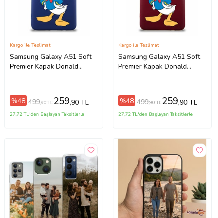
Kargo ile Teslimat
Kargo ile Teslimat
Samsung Galaxy A51 Soft
Samsung Galaxy A51 Soft
Premier Kapak Donald
Premier Kapak Donald
Duck-C Tasarımlı Silikon Kılıf
Duck-C Tasarımlı Silikon Kılıf
- Lacivert (Şeffaf)
- Mürdüm (Şeffaf)
259
259
%48
%48
499
499
,90 TL
,90 TL
,90 TL
,90 TL
27,72 TL'den Başlayan Taksitlerle
27,72 TL'den Başlayan Taksitlerle