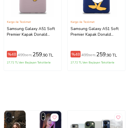
Kargo ile Teslimat
Kargo ile Teslimat
Samsung Galaxy A51 Soft
Samsung Galaxy A51 Soft
Premier Kapak Donald
Premier Kapak Donald
Duck-F Tasarımlı Silikon Kılıf
Duck-D Tasarımlı Silikon
- Pudra (Şeffaf)
Kılıf - Lacivert (Şeffaf)
259
259
%48
%48
499
499
,90 TL
,90 TL
,90 TL
,90 TL
27,72 TL'den Başlayan Taksitlerle
27,72 TL'den Başlayan Taksitlerle