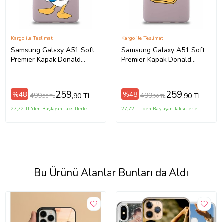
Kargo ile Teslimat
Kargo ile Teslimat
Samsung Galaxy A51 Soft
Samsung Galaxy A51 Soft
Premier Kapak Donald
Premier Kapak Donald
Duck-C Tasarımlı Silikon Kılıf
Duck-B Tasarımlı Silikon Kılıf
- Pudra (Şeffaf)
- Pudra (Şeffaf)
259
259
%48
%48
499
499
,90 TL
,90 TL
,90 TL
,90 TL
27,72 TL'den Başlayan Taksitlerle
27,72 TL'den Başlayan Taksitlerle
Bu Ürünü Alanlar Bunları da Aldı