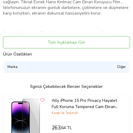
sağlayın. Tiknal Esnek Nano Kırılmaz Cam Ekran Koruyucu Film ,
telefonunuzun ekranını günlük darbelere, çizilmelere ve düşmelere
karşı korurken, ekranın dokunsal hassasiyetini korur.
Dayanıklı Malzeme: Tiknal Esnek Nano Kırılmaz Cam Ekran
Koruyucu Film , son teknoloji ile üretilmiştir. Bu özel malzeme,
Tüm Açıklamayı Gör
ekranınızı her türlü darbeye karşı korur ve çizilmez bir yüzey sunar.
Ürün Özellikleri
Tam Kapsamlı Koruma: Telefonunuzun ekranını kenardan kenara
Marka
Diğer
kapsayan tasarımı sayesinde, ekranınızı tamamen korur. Bu sayede,
telefonunuzun köşelerine gelen darbelerden bile ekranınız
güvende olur.
İlginizi Çekebilecek Benzer Seçenekler
Ally iPhone 15 Pro Privacy Hayalet
Yüksek Şeffaflık:Tiknal Esnek Nano Kırılmaz Cam Ekran Koruyucu
Film , yüksek şeffaflık özelliği sayesinde ekranınızın netliğini ve renk
Full Koruma Tempered Cam Ekran
doğruluğunu korur. Ekranın arkasındaki güzellikleri her zaman
Koruyucu (Siyah)
Kargo ile Teslimat
görebilirsiniz.
263
,64 TL