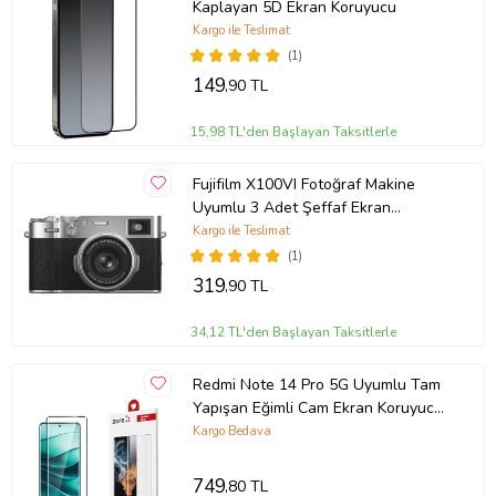
Kaplayan 5D Ekran Koruyucu
Ürün Kodu:
kcm56556596
Kargo ile Teslimat
(1)
149
,90 TL
15,98 TL'den Başlayan Taksitlerle
Fujifilm X100VI Fotoğraf Makine
Uyumlu 3 Adet Şeffaf Ekran
koruyucu Nano Jelatin
Kargo ile Teslimat
(1)
319
,90 TL
34,12 TL'den Başlayan Taksitlerle
Redmi Note 14 Pro 5G Uyumlu Tam
Yapışan Eğimli Cam Ekran Koruyucu
(Siyah)
Kargo Bedava
749
,80 TL