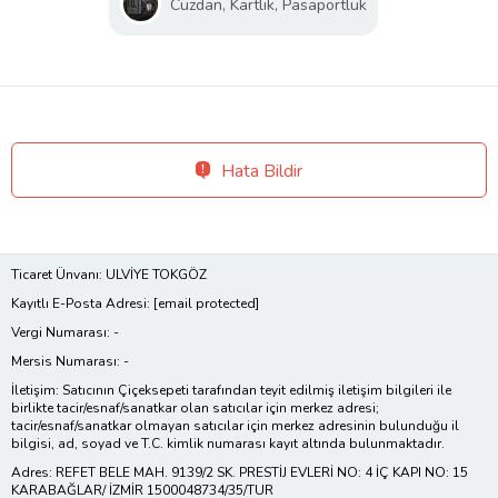
Cüzdan, Kartlık, Pasaportluk
Hata Bildir
Ticaret Ünvanı: ULVİYE TOKGÖZ
Kayıtlı E-Posta Adresi:
[email protected]
Vergi Numarası: -
Mersis Numarası: -
İletişim: Satıcının Çiçeksepeti tarafından teyit edilmiş iletişim bilgileri ile
birlikte tacir/esnaf/sanatkar olan satıcılar için merkez adresi;
tacir/esnaf/sanatkar olmayan satıcılar için merkez adresinin bulunduğu il
bilgisi, ad, soyad ve T.C. kimlik numarası kayıt altında bulunmaktadır.
Adres: REFET BELE MAH. 9139/2 SK. PRESTİJ EVLERİ NO: 4 İÇ KAPI NO: 15
KARABAĞLAR/ İZMİR 1500048734/35/TUR