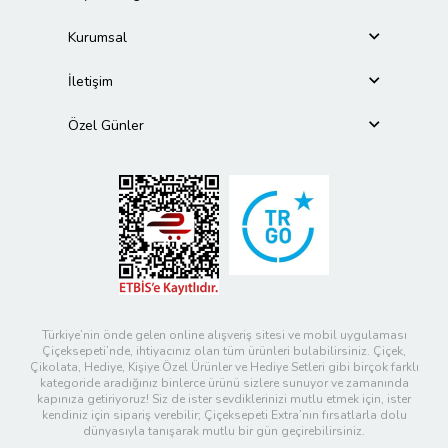
Kurumsal
İletişim
Özel Günler
Türkiye’nin önde gelen online alışveriş sitesi ve mobil uygulaması
Çiçeksepeti’nde, ihtiyacınız olan tüm ürünleri bulabilirsiniz. Çiçek,
Çikolata, Hediye, Kişiye Özel Ürünler ve Hediye Setleri gibi birçok farklı
kategoride aradığınız binlerce ürünü sizlere sunuyor ve zamanında
kapınıza getiriyoruz! Siz de ister sevdiklerinizi mutlu etmek için, ister
kendiniz için sipariş verebilir; Çiçeksepeti Extra’nın fırsatlarla dolu
dünyasıyla tanışarak mutlu bir gün geçirebilirsiniz.