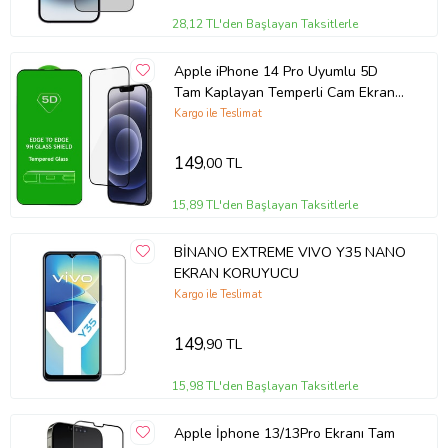
Kolay Kurulum: Tiknal Esnek Nano Kırılmaz Cam Ekran Koruyucu
28,12 TL'den Başlayan Taksitlerle
Film , kolay kurulum için özel olarak tasarlanmıştır. Ekranınızı
temizledikten sonra, koruyucuyu hızlıca ve düzgün bir şekilde
Apple iPhone 14 Pro Uyumlu 5D
yerleştirebilirsiniz.
Tam Kaplayan Temperli Cam Ekran
Koruyucu
Kargo ile Teslimat
Uyumlu Modeller: Tiknal Esnek Nano Kırılmaz Cam Ekran Koruyucu
Film modeline uyumludur, mükemmel koruma sağlar.
149
,00 TL
15,89 TL'den Başlayan Taksitlerle
Telefonunuzun değerini korumak ve ekranını uzun ömürlü kılmak
için Tiknal Esnek Nano Kırılmaz Cam Ekran Koruyucu Filmyu bugün
BİNANO EXTREME VIVO Y35 NANO
satın alın!
EKRAN KORUYUCU
Kargo ile Teslimat
149
,90 TL
15,98 TL'den Başlayan Taksitlerle
Apple İphone 13/13Pro Ekranı Tam