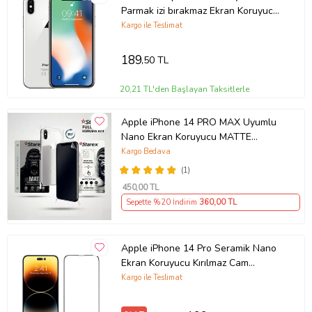
Parmak izi bırakmaz Ekran Koruyucu
Nano MAT Jelatin
Kargo ile Teslimat
189
,50 TL
20,21 TL'den Başlayan Taksitlerle
Apple iPhone 14 PRO MAX Uyumlu
Nano Ekran Koruyucu MATTE
HAYALET - Full Arka Kaplama 360
Kargo Bedava
Koruma STAREX
(1)
450
,00 TL
Sepette %20 İndirim
360
,00 TL
Apple iPhone 14 Pro Seramik Nano
Ekran Koruyucu Kırılmaz Cam
(Şeffaf)
Kargo ile Teslimat