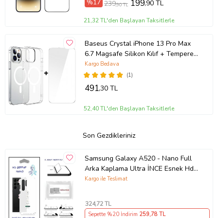
%17
199
,90 TL
239
,90 TL
21,32 TL'den Başlayan Taksitlerle
Baseus Crystal iPhone 13 Pro Max
6.7 Magsafe Silikon Kılıf + Tempered
Ekran Koruyucu Set (Şeffaf)
Kargo Bedava
(1)
491
,30 TL
52,40 TL'den Başlayan Taksitlerle
Son Gezdikleriniz
Samsung Galaxy A520 - Nano Full
Arka Kaplama Ultra İNCE Esnek Hd
Şeffaf
Kargo ile Teslimat
324
,72 TL
Sepette %20 İndirim
259
,78 TL