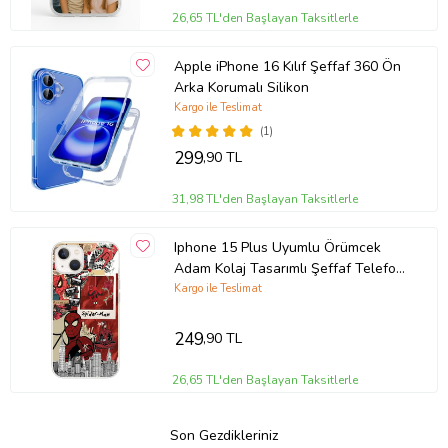
26,65 TL'den Başlayan Taksitlerle
Apple iPhone 16 Kılıf Şeffaf 360 Ön
Arka Korumalı Silikon
Kargo ile Teslimat
(1)
299
,90 TL
31,98 TL'den Başlayan Taksitlerle
Iphone 15 Plus Uyumlu Örümcek
Adam Kolaj Tasarımlı Şeffaf Telefon
Kılıfı
Kargo ile Teslimat
249
,90 TL
26,65 TL'den Başlayan Taksitlerle
Son Gezdikleriniz