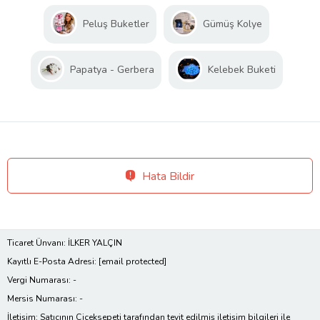
Peluş Buketler
Gümüş Kolye
Papatya - Gerbera
Kelebek Buketi
Hata Bildir
Ticaret Ünvanı: İLKER YALÇIN
Kayıtlı E-Posta Adresi:
[email protected]
Vergi Numarası: -
Mersis Numarası: -
İletişim: Satıcının Çiçeksepeti tarafından teyit edilmiş iletişim bilgileri ile