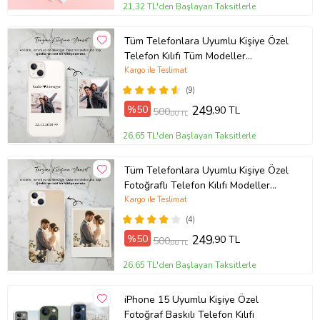
21,32 TL'den Başlayan Taksitlerle
Tüm Telefonlara Uyumlu Kişiye Özel
Telefon Kılıfı Tüm Modeller
Açıklamada
Kargo ile Teslimat
(9)
%50
249
,90 TL
500
,00 TL
26,65 TL'den Başlayan Taksitlerle
Tüm Telefonlara Uyumlu Kişiye Özel
Fotoğraflı Telefon Kılıfı Modeller
Açıklamada
Kargo ile Teslimat
(4)
%50
249
,90 TL
500
,00 TL
26,65 TL'den Başlayan Taksitlerle
iPhone 15 Uyumlu Kişiye Özel
Fotoğraf Baskılı Telefon Kılıfı