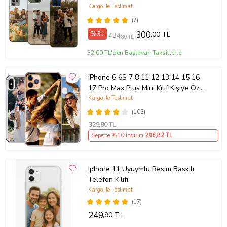
Kargo ile Teslimat
(7)
%31
300
,00 TL
434
,80 TL
32,00 TL'den Başlayan Taksitlerle
iPhone 6 6S 7 8 11 12 13 14 15 16
17 Pro Max Plus Mini Kılıf Kişiye Özel
Resimli Fotoğraflı Silikon
Kargo ile Teslimat
(103)
329
,80 TL
Sepette %10 İndirim
296
,82 TL
Iphone 11 Uyuymlu Resim Baskılı
Telefon Kılıfı
Kargo ile Teslimat
(17)
249
,90 TL