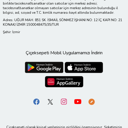
birlikte tacir/esnaf/sanatkar olan satıcılar için merkez adresi;
tacir/esnaf/sanatkar olmayan satıcılar için merkez adresinin bulunduğu il
bilgisi, ad, soyad ve T.C. kimlik numarası kayıt altında bulunmaktadır.
Adres: UĞUR MAH. 851 SK. İSMAİL SÖNMEZ İŞHANI NO: 12 İÇ KAPI NO: 21
KONAK/ İZMİR 1500048475/35/TUR
Şehir: İzmir
Çiçeksepeti Mobil Uygulamamızı İndirin
Çiçeksepeti olarak kişisel verilerinizin gizliliğini önemsiyoruz. Şirketimizin