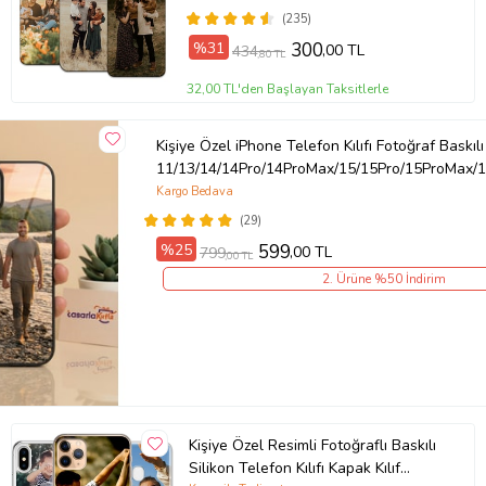
(235)
Örnek: Samsung Galaxy A8, Samsung Galaxy A8 2018, Samsung
%31
300
,00 TL
434
Galaxy A8 Plus 2018, Xiaomi Mi 12T , Xiaomi Mi 12T Pro, Redmi 7A
,80 TL
Ürün Kodu:
kcm13460629
32,00 TL'den Başlayan Taksitlerle
Kişiye Özel iPhone Telefon Kılıfı Fotoğraf Baskılı
11/13/14/14Pro/14ProMax/15/15Pro/15ProMax/1
Kargo Bedava
(29)
%25
599
,00 TL
799
,00 TL
2. Ürüne %50 İndirim
Kişiye Özel Resimli Fotoğraflı Baskılı
Silikon Telefon Kılıfı Kapak Kılıf