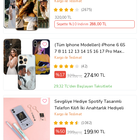
(Telefon Modelleri Açıklamada)
Kargo ile Teslimat
(2675)
320
,00 TL
Sepette %10 İndirim
288
,00 TL
(Tüm Iphone Modelleri) iPhone 6 6S
7 8 11 12 13 14 15 16 17 Pro Max
Plus Mini Kişiye Özel Resimli
Kargo ile Teslimat
Fotoğraflı Kılıf
(42)
%17
274
,90 TL
329
,90 TL
29,32 TL'den Başlayan Taksitlerle
Sevgiliye Hediye Spotify Tasarımlı
Telefon Kılıfı İki Anahtarlık Hediyeli
Kargo ile Teslimat
(1062)
%50
199
,90 TL
399
,90 TL