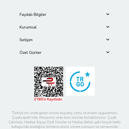
Faydalı Bilgiler
Kurumsal
İletişim
Özel Günler
Türkiye’nin önde gelen online alışveriş sitesi ve mobil uygulaması
Çiçeksepeti’nde, ihtiyacınız olan tüm ürünleri bulabilirsiniz. Çiçek,
Çikolata, Hediye, Kişiye Özel Ürünler ve Hediye Setleri gibi birçok farklı
kategoride aradığınız binlerce ürünü sizlere sunuyor ve zamanında