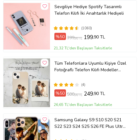
Sevgiliye Hediye Spotify Tasarımlı
Telefon Kılıfı İki Anahtarlık Hediyeli
(1060)
%50
199
,90 TL
399
,90 TL
21,32 TL'den Başlayan Taksitlerle
Tüm Telefonlara Uyumlu Kişiye Özel
Fotoğraflı Telefon Kılıfı Modeller
Açıklamada
(4)
%50
249
,90 TL
500
,00 TL
26,65 TL'den Başlayan Taksitlerle
Samsung Galaxy S9 S10 S20 S21
S22 S23 S24 S25 S26 FE Plus Ultra
Kılıf Kişiye Özel Resimli Fotoğraflı
Silikon