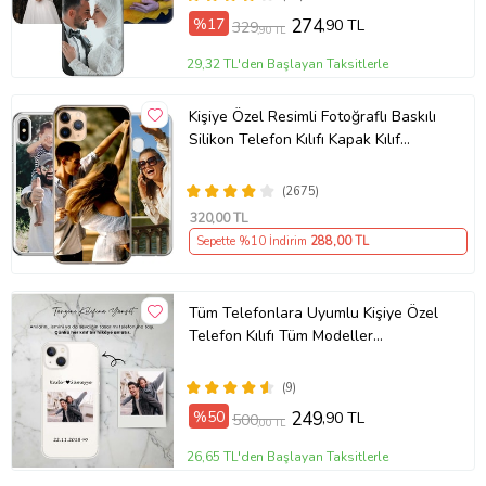
%17
274
,90 TL
329
,90 TL
29,32 TL'den Başlayan Taksitlerle
Kişiye Özel Resimli Fotoğraflı Baskılı
Silikon Telefon Kılıfı Kapak Kılıf
(Telefon Modelleri Açıklamada)
(2675)
320
,00 TL
Sepette %10 İndirim
288
,00 TL
Tüm Telefonlara Uyumlu Kişiye Özel
Telefon Kılıfı Tüm Modeller
Açıklamada
(9)
%50
249
,90 TL
500
,00 TL
26,65 TL'den Başlayan Taksitlerle