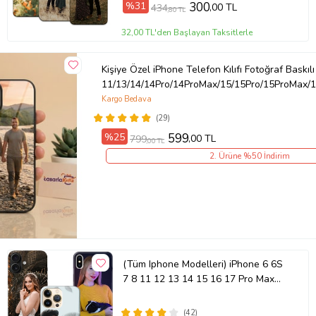
%31
300
,00 TL
434
,80 TL
Ürün Kodu:
kcm90866900
32,00 TL'den Başlayan Taksitlerle
Kişiye Özel iPhone Telefon Kılıfı Fotoğraf Baskılı
11/13/14/14Pro/14ProMax/15/15Pro/15ProMax/1
Kargo Bedava
(29)
%25
599
,00 TL
799
,00 TL
2. Ürüne %50 İndirim
(Tüm Iphone Modelleri) iPhone 6 6S
7 8 11 12 13 14 15 16 17 Pro Max
Plus Mini Kişiye Özel Resimli
Fotoğraflı Kılıf
(42)