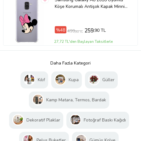
Köşe Korumalı Antişok Kapak Minnie
Mouse Tasarımlı Şeffaf Kılıf
%48
259
,90 TL
499
,90 TL
27,72 TL'den Başlayan Taksitlerle
Daha Fazla Kategori
Kılıf
Kupa
Güller
Kamp Matara, Termos, Bardak
Dekoratif Plaklar
Fotoğraf Baskı Kağıdı
Peluş Buketler
Gümüş Kolye