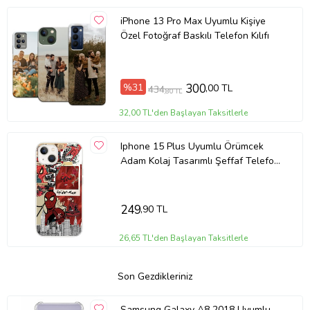
iPhone 13 Pro Max Uyumlu Kişiye
Özel Fotoğraf Baskılı Telefon Kılıfı
%31
300
,00 TL
434
,80 TL
32,00 TL'den Başlayan Taksitlerle
Iphone 15 Plus Uyumlu Örümcek
Adam Kolaj Tasarımlı Şeffaf Telefon
Kılıfı
249
,90 TL
26,65 TL'den Başlayan Taksitlerle
Son Gezdikleriniz
Samsung Galaxy A8 2018 Uyumlu