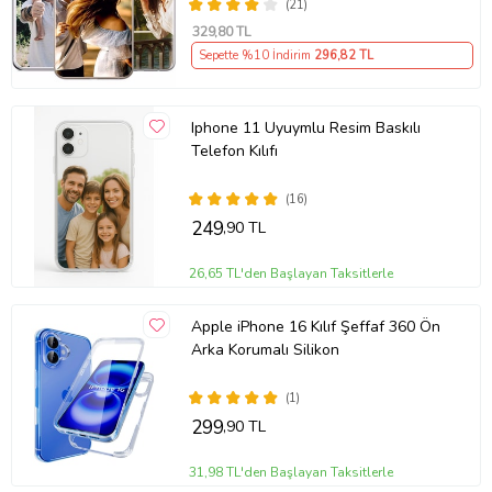
(21)
329
,80 TL
Sepette %10 İndirim
296
,82 TL
Iphone 11 Uyuymlu Resim Baskılı
Telefon Kılıfı
(16)
249
,90 TL
26,65 TL'den Başlayan Taksitlerle
Apple iPhone 16 Kılıf Şeffaf 360 Ön
Arka Korumalı Silikon
(1)
299
,90 TL
31,98 TL'den Başlayan Taksitlerle