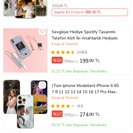
320
,00 TL
Sepette %10 İndirim
288
,00 TL
Sevgiliye Hediye Spotify Tasarımlı
Telefon Kılıfı İki Anahtarlık Hediyeli
Kargo ile Teslimat
(1062)
%50
199
,90 TL
399
,90 TL
21,32 TL'den Başlayan Taksitlerle
(Tüm Iphone Modelleri) iPhone 6 6S
7 8 11 12 13 14 15 16 17 Pro Max
Plus Mini Kişiye Özel Resimli
Kargo ile Teslimat
Fotoğraflı Kılıf
(42)
%17
274
,90 TL
329
,90 TL
29,32 TL'den Başlayan Taksitlerle