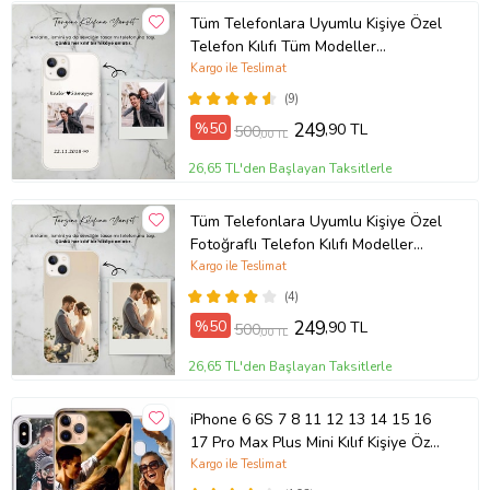
Tüm Telefonlara Uyumlu Kişiye Özel
Telefon Kılıfı Tüm Modeller
Açıklamada
Kargo ile Teslimat
(9)
%50
249
,90 TL
500
,00 TL
26,65 TL'den Başlayan Taksitlerle
Tüm Telefonlara Uyumlu Kişiye Özel
Fotoğraflı Telefon Kılıfı Modeller
Açıklamada
Kargo ile Teslimat
(4)
%50
249
,90 TL
500
,00 TL
26,65 TL'den Başlayan Taksitlerle
iPhone 6 6S 7 8 11 12 13 14 15 16
17 Pro Max Plus Mini Kılıf Kişiye Özel
Resimli Fotoğraflı Silikon
Kargo ile Teslimat