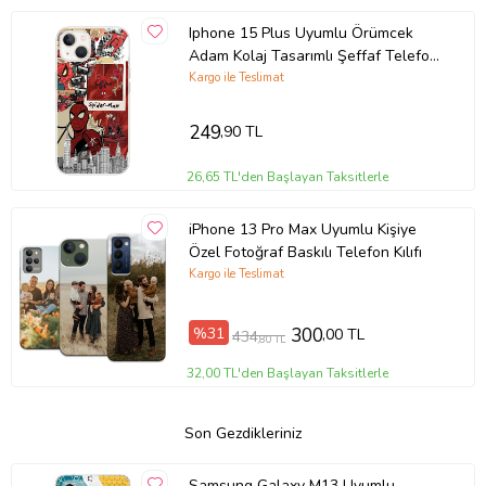
Iphone 15 Plus Uyumlu Örümcek
Adam Kolaj Tasarımlı Şeffaf Telefon
Kılıfı
Kargo ile Teslimat
249
,90 TL
26,65 TL'den Başlayan Taksitlerle
iPhone 13 Pro Max Uyumlu Kişiye
Özel Fotoğraf Baskılı Telefon Kılıfı
Kargo ile Teslimat
%31
300
,00 TL
434
,80 TL
32,00 TL'den Başlayan Taksitlerle
Son Gezdikleriniz
Samsung Galaxy M13 Uyumlu