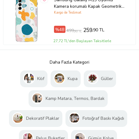
Kamera korumalı Kapak Geometrik
Şekiller Tasarımlı Şeffaf Kılıf
Kargo ile Teslimat
%48
259
,90 TL
499
,90 TL
27,72 TL'den Başlayan Taksitlerle
Daha Fazla Kategori
Kılıf
Kupa
Güller
Kamp Matara, Termos, Bardak
Dekoratif Plaklar
Fotoğraf Baskı Kağıdı
Peluş Buketler
Gümüş Kolye