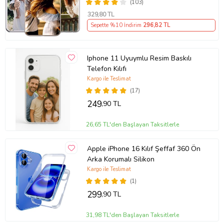
(103)
329
,80 TL
Sepette %10 İndirim
296
,82 TL
Iphone 11 Uyuymlu Resim Baskılı
Telefon Kılıfı
Kargo ile Teslimat
(17)
249
,90 TL
26,65 TL'den Başlayan Taksitlerle
Apple iPhone 16 Kılıf Şeffaf 360 Ön
Arka Korumalı Silikon
Kargo ile Teslimat
(1)
299
,90 TL
31,98 TL'den Başlayan Taksitlerle