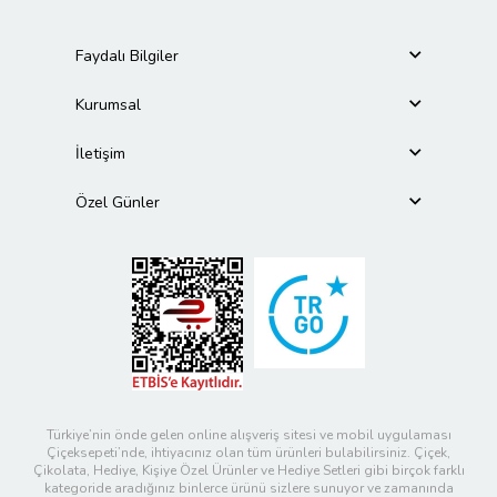
Faydalı Bilgiler
Kurumsal
İletişim
Özel Günler
Türkiye’nin önde gelen online alışveriş sitesi ve mobil uygulaması
Çiçeksepeti’nde, ihtiyacınız olan tüm ürünleri bulabilirsiniz. Çiçek,
Çikolata, Hediye, Kişiye Özel Ürünler ve Hediye Setleri gibi birçok farklı
kategoride aradığınız binlerce ürünü sizlere sunuyor ve zamanında