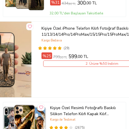
%31
300
,00 TL
434
,80 TL
Örnek: Samsung Galaxy A8, Samsung Galaxy A8 2018, Samsung
32,00 TL'den Başlayan Taksitlerle
Galaxy A8 Plus 2018, Xiaomi Mi 12T , Xiaomi Mi 12T Pro, Redmi 7A
Ürün Kodu:
kcm85767843
Kişiye Özel iPhone Telefon Kılıfı Fotoğraf Baskılı
11/13/14/14Pro/14ProMax/15/15Pro/15ProMax/1
Kargo Bedava
(29)
%25
599
,00 TL
799
,00 TL
2. Ürüne %50 İndirim
Kişiye Özel Resimli Fotoğraflı Baskılı
Silikon Telefon Kılıfı Kapak Kılıf
(Telefon Modelleri Açıklamada)
Kargo ile Teslimat
(2675)