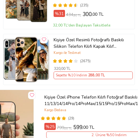
(235)
Örnek: Samsung Galaxy A8, Samsung Galaxy A8 2018, Samsung
%31
300
,00 TL
434
Galaxy A8 Plus 2018, Xiaomi Mi 12T , Xiaomi Mi 12T Pro, Redmi 7A
,80 TL
Ürün Kodu:
kcm95587750
32,00 TL'den Başlayan Taksitlerle
Kişiye Özel Resimli Fotoğraflı Baskılı
Silikon Telefon Kılıfı Kapak Kılıf
(Telefon Modelleri Açıklamada)
Kargo ile Teslimat
(2675)
320
,00 TL
Sepette %10 İndirim
288
,00 TL
Kişiye Özel iPhone Telefon Kılıfı Fotoğraf Baskılı
11/13/14/14Pro/14ProMax/15/15Pro/15ProMax/1
Kargo Bedava
(29)
%25
599
,00 TL
799
,00 TL
2. Ürüne %50 İndirim