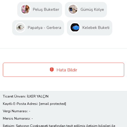
Peluş Buketler
Gümüş Kolye
Papatya - Gerbera
Kelebek Buketi
Hata Bildir
Ticaret Ünvanı: İLKER YALÇIN
Kayıtlı E-Posta Adresi:
[email protected]
Vergi Numarası: -
Mersis Numarası: -
İletişim: Satıcının Çiçeksepeti tarafından teyit edilmiş iletişim bilgileri ile