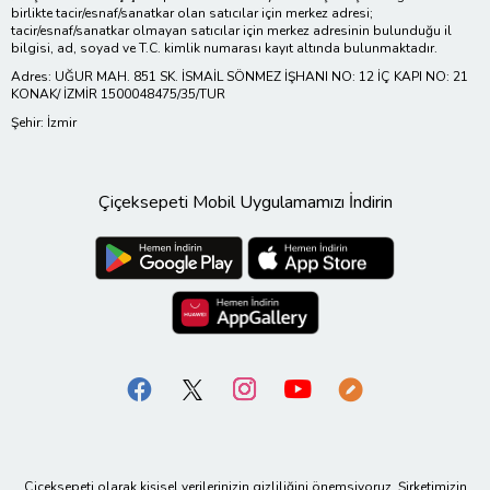
birlikte tacir/esnaf/sanatkar olan satıcılar için merkez adresi;
tacir/esnaf/sanatkar olmayan satıcılar için merkez adresinin bulunduğu il
bilgisi, ad, soyad ve T.C. kimlik numarası kayıt altında bulunmaktadır.
Adres: UĞUR MAH. 851 SK. İSMAİL SÖNMEZ İŞHANI NO: 12 İÇ KAPI NO: 21
KONAK/ İZMİR 1500048475/35/TUR
Şehir: İzmir
Çiçeksepeti Mobil Uygulamamızı İndirin
Çiçeksepeti olarak kişisel verilerinizin gizliliğini önemsiyoruz. Şirketimizin