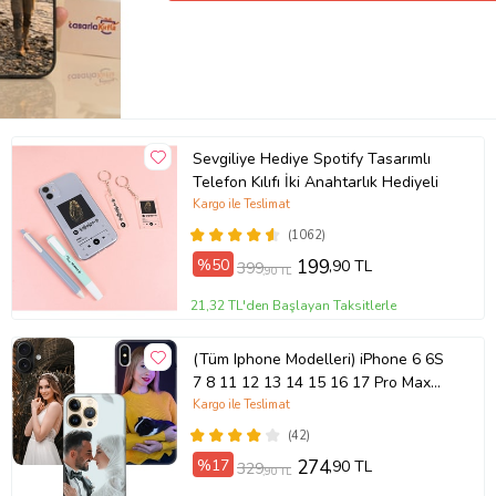
Sevgiliye Hediye Spotify Tasarımlı
Telefon Kılıfı İki Anahtarlık Hediyeli
Kargo ile Teslimat
(1062)
%50
199
,90 TL
399
,90 TL
21,32 TL'den Başlayan Taksitlerle
(Tüm Iphone Modelleri) iPhone 6 6S
7 8 11 12 13 14 15 16 17 Pro Max
Plus Mini Kişiye Özel Resimli
Kargo ile Teslimat
Fotoğraflı Kılıf
(42)
%17
274
,90 TL
329
,90 TL