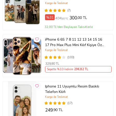
Kargo ile Teslimat
(7)
%31
300
,00 TL
434
,80 TL
32,00 TL'den Başlayan Taksitlerle
iPhone 6 6S 7 8 11 12 13 14 15 16
17 Pro Max Plus Mini Kılıf Kişiye Özel
Resimli Fotoğraflı Silikon
Kargo ile Teslimat
(103)
329
,80 TL
Sepette %10 İndirim
296
,82 TL
Iphone 11 Uyuymlu Resim Baskılı
Telefon Kılıfı
Kargo ile Teslimat
(17)
249
,90 TL