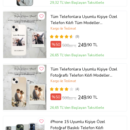
29,32 TL'den Başlayan Taksitlerle
Tüm Telefonlara Uyumlu Kişiye Özel
Telefon Kılıfı Tüm Modeller
Açıklamada
Kargo ile Teslimat
(9)
%50
249
,90 TL
500
,00 TL
26,65 TL'den Başlayan Taksitlerle
Tüm Telefonlara Uyumlu Kişiye Özel
Fotoğraflı Telefon Kılıfı Modeller
Açıklamada
Kargo ile Teslimat
(4)
%50
249
,90 TL
500
,00 TL
26,65 TL'den Başlayan Taksitlerle
iPhone 15 Uyumlu Kişiye Özel
Fotoğraf Baskılı Telefon Kılıfı