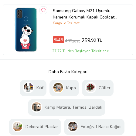
Samsung Galaxy M21 Uyumlu
Kamera Korumalı Kapak Coolcat
Tasarımlı Şeffaf Kılıf
Kargo ile Teslimat
%48
259
,90 TL
499
,90 TL
27,72 TL'den Başlayan Taksitlerle
Daha Fazla Kategori
Kılıf
Kupa
Güller
Kamp Matara, Termos, Bardak
Dekoratif Plaklar
Fotoğraf Baskı Kağıdı