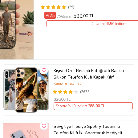
(29)
%25
599
,00 TL
799
,00 TL
2. Ürüne %50 İndirim
Kişiye Özel Resimli Fotoğraflı Baskılı
Silikon Telefon Kılıfı Kapak Kılıf
(Telefon Modelleri Açıklamada)
Kargo ile Teslimat
(2675)
320
,00 TL
Sepette %10 İndirim
288
,00 TL
Sevgiliye Hediye Spotify Tasarımlı
Telefon Kılıfı İki Anahtarlık Hediyeli