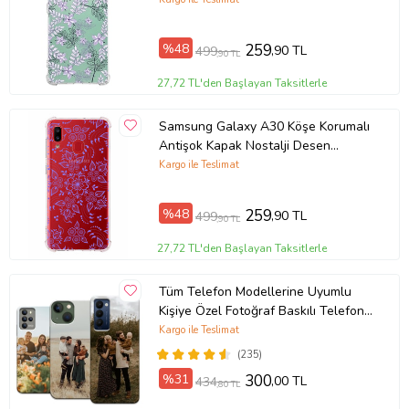
%48
259
,90 TL
499
,90 TL
27,72 TL'den Başlayan Taksitlerle
Samsung Galaxy A30 Köşe Korumalı
Antişok Kapak Nostalji Desen
Tasarımlı Şeffaf Kılıf
Kargo ile Teslimat
%48
259
,90 TL
499
,90 TL
27,72 TL'den Başlayan Taksitlerle
Tüm Telefon Modellerine Uyumlu
Kişiye Özel Fotoğraf Baskılı Telefon
Kılıfı
Kargo ile Teslimat
(235)
%31
300
,00 TL
434
,80 TL