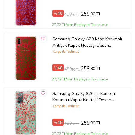
Ürün Kodu:
kcm63279919
%48
259
,90 TL
499
,90 TL
27,72 TL'den Başlayan Taksitlerle
Samsung Galaxy A20 Köşe Korumalı
Antişok Kapak Nostalji Desen
Tasarımlı Şeffaf Kılıf
Kargo ile Teslimat
%48
259
,90 TL
499
,90 TL
27,72 TL'den Başlayan Taksitlerle
Samsung Galaxy S20 FE Kamera
Korumalı Kapak Nostalji Desen
Tasarımlı Şeffaf Kılıf
Kargo ile Teslimat
%48
259
,90 TL
499
,90 TL
27,72 TL'den Başlayan Taksitlerle