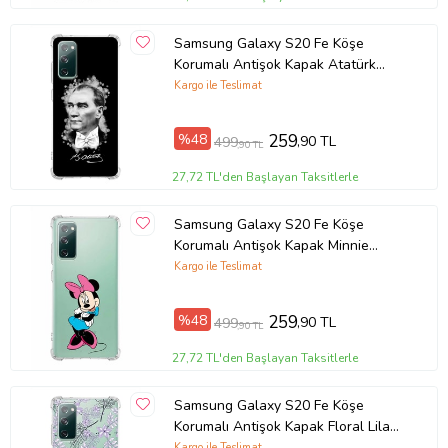
Samsung Galaxy S20 Fe Köşe
Korumalı Antişok Kapak Atatürk
Tasarımlı Şeffaf Silikon Kılıf
Kargo ile Teslimat
%48
259
,90 TL
499
,90 TL
27,72 TL'den Başlayan Taksitlerle
Samsung Galaxy S20 Fe Köşe
Korumalı Antişok Kapak Minnie
Mouse Tasarımlı Şeffaf Kılıf
Kargo ile Teslimat
%48
259
,90 TL
499
,90 TL
27,72 TL'den Başlayan Taksitlerle
Samsung Galaxy S20 Fe Köşe
Korumalı Antişok Kapak Floral Lila
Tasarımlı Şeffaf Kılıf
Kargo ile Teslimat