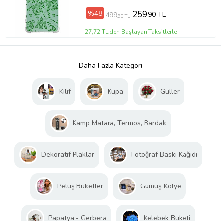
%48
259
,90 TL
499
,90 TL
27,72 TL'den Başlayan Taksitlerle
Daha Fazla Kategori
Kılıf
Kupa
Güller
Kamp Matara, Termos, Bardak
Dekoratif Plaklar
Fotoğraf Baskı Kağıdı
Peluş Buketler
Gümüş Kolye
Papatya - Gerbera
Kelebek Buketi