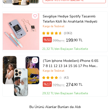
Sepette %10 İndirim
288
,00 TL
Sevgiliye Hediye Spotify Tasarımlı
Telefon Kılıfı İki Anahtarlık Hediyeli
Kargo ile Teslimat
(1062)
%50
199
,90 TL
399
,90 TL
21,32 TL'den Başlayan Taksitlerle
(Tüm Iphone Modelleri) iPhone 6 6S
7 8 11 12 13 14 15 16 17 Pro Max
Plus Mini Kişiye Özel Resimli
Kargo ile Teslimat
Fotoğraflı Kılıf
(42)
%17
274
,90 TL
329
,90 TL
29,32 TL'den Başlayan Taksitlerle
Bu Ürünü Alanlar Bunları da Aldı