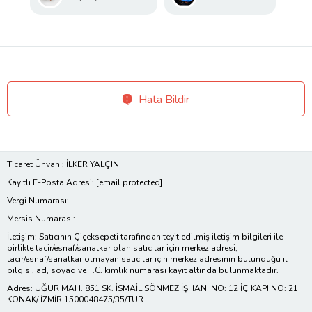
Hata Bildir
Ticaret Ünvanı: İLKER YALÇIN
Kayıtlı E-Posta Adresi:
[email protected]
Vergi Numarası: -
Mersis Numarası: -
İletişim: Satıcının Çiçeksepeti tarafından teyit edilmiş iletişim bilgileri ile
birlikte tacir/esnaf/sanatkar olan satıcılar için merkez adresi;
tacir/esnaf/sanatkar olmayan satıcılar için merkez adresinin bulunduğu il
bilgisi, ad, soyad ve T.C. kimlik numarası kayıt altında bulunmaktadır.
Adres: UĞUR MAH. 851 SK. İSMAİL SÖNMEZ İŞHANI NO: 12 İÇ KAPI NO: 21
KONAK/ İZMİR 1500048475/35/TUR