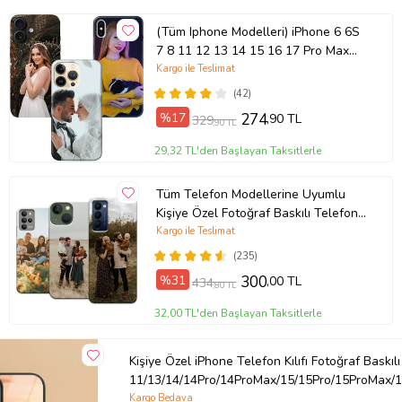
(Tüm Iphone Modelleri) iPhone 6 6S
7 8 11 12 13 14 15 16 17 Pro Max
Plus Mini Kişiye Özel Resimli
Kargo ile Teslimat
Fotoğraflı Kılıf
(42)
%17
274
,90 TL
329
,90 TL
29,32 TL'den Başlayan Taksitlerle
Tüm Telefon Modellerine Uyumlu
Kişiye Özel Fotoğraf Baskılı Telefon
Kılıfı
Kargo ile Teslimat
(235)
%31
300
,00 TL
434
,80 TL
32,00 TL'den Başlayan Taksitlerle
Kişiye Özel iPhone Telefon Kılıfı Fotoğraf Baskılı
11/13/14/14Pro/14ProMax/15/15Pro/15ProMax/1
Kargo Bedava