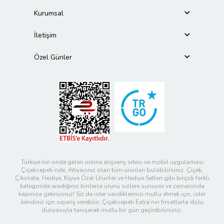
Kurumsal
İletişim
Özel Günler
Türkiye’nin önde gelen online alışveriş sitesi ve mobil uygulaması
Çiçeksepeti’nde, ihtiyacınız olan tüm ürünleri bulabilirsiniz. Çiçek,
Çikolata, Hediye, Kişiye Özel Ürünler ve Hediye Setleri gibi birçok farklı
kategoride aradığınız binlerce ürünü sizlere sunuyor ve zamanında
kapınıza getiriyoruz! Siz de ister sevdiklerinizi mutlu etmek için, ister
kendiniz için sipariş verebilir; Çiçeksepeti Extra’nın fırsatlarla dolu
dünyasıyla tanışarak mutlu bir gün geçirebilirsiniz.