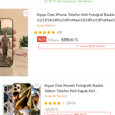
32,00 TL'den Başlayan Taksitlerle
Kişiye Özel iPhone Telefon Kılıfı Fotoğraf Baskılı
11/13/14/14Pro/14ProMax/15/15Pro/15ProMax/1
Kargo Bedava
(29)
%25
599
,00 TL
799
,00 TL
2. Ürüne %50 İndirim
Kişiye Özel Resimli Fotoğraflı Baskılı
Silikon Telefon Kılıfı Kapak Kılıf
(Telefon Modelleri Açıklamada)
Kargo ile Teslimat
(2675)
320
,00 TL