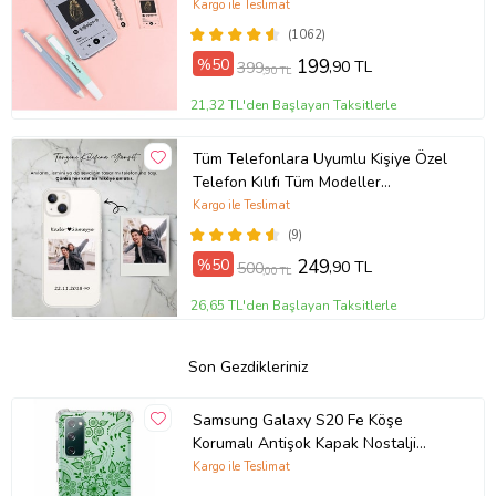
Kargo ile Teslimat
(1062)
%50
199
,90 TL
399
,90 TL
21,32 TL'den Başlayan Taksitlerle
Tüm Telefonlara Uyumlu Kişiye Özel
Telefon Kılıfı Tüm Modeller
Açıklamada
Kargo ile Teslimat
(9)
%50
249
,90 TL
500
,00 TL
26,65 TL'den Başlayan Taksitlerle
Son Gezdikleriniz
Samsung Galaxy S20 Fe Köşe
Korumalı Antişok Kapak Nostalji
Desen Tasarımlı Şeffaf Kılıf
Kargo ile Teslimat