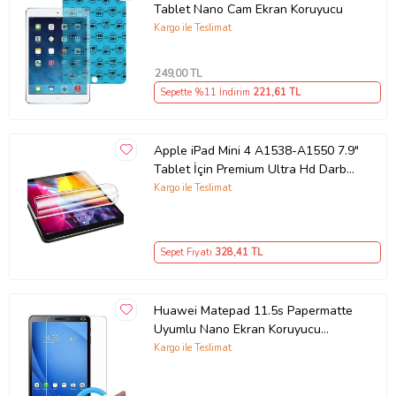
Tablet Nano Cam Ekran Koruyucu
Kargo ile Teslimat
249
,00 TL
Sepette %11 İndirim
221
,61 TL
Apple iPad Mini 4 A1538-A1550 7.9"
Tablet İçin Premium Ultra Hd Darbe
Emici 9h Nano Ekran Koruyucu
Kargo ile Teslimat
Sepet Fiyatı
328
,41 TL
Huawei Matepad 11.5s Papermatte
Uyumlu Nano Ekran Koruyucu
(Şeffaf)
Kargo ile Teslimat