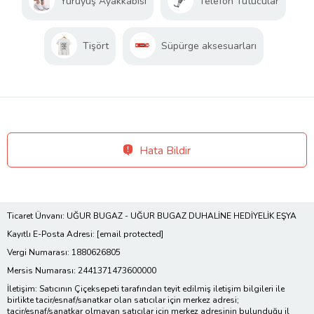
Yürüyüş Ayakkabısı
Telefon Tutucular
Tişört
Süpürge aksesuarları
Hata Bildir
Ticaret Ünvanı: UĞUR BUGAZ - UĞUR BUGAZ DUHALİNE HEDİYELİK EŞYA
Kayıtlı E-Posta Adresi:
[email protected]
Vergi Numarası: 1880626805
Mersis Numarası: 2441371473600000
İletişim: Satıcının Çiçeksepeti tarafından teyit edilmiş iletişim bilgileri ile
birlikte tacir/esnaf/sanatkar olan satıcılar için merkez adresi;
tacir/esnaf/sanatkar olmayan satıcılar için merkez adresinin bulunduğu il