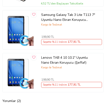
4,52 TL'den Başlayan Taksitlerle
Samsung Galaxy Tab 3 Lite T113 7"
Uyumlu Nano Ekran Koruyucu
(Şeffaf)
Kargo ile Teslimat
199
,90 TL
Sepette %11 İndirim
177
,91 TL
Lenovo TAB 4 10 10.1" Uyumlu
Nano Ekran Koruyucu (Şeffaf)
Kargo ile Teslimat
199
,90 TL
Sepette %11 İndirim
177
,91 TL
Yorumlar (2)