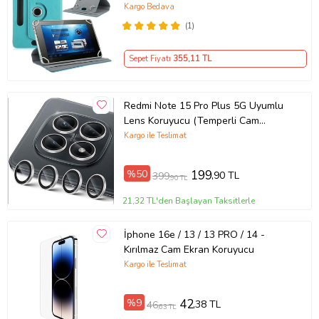
Tablet Kılıfı+Dokunmatik Kalem
Kargo Bedava
(Turuncu)
(1)
Sepet Fiyatı
355
,11 TL
Redmi Note 15 Pro Plus 5G Uyumlu
Lens Koruyucu (Temperli Cam
Kamera Koruyucu)
Kargo ile Teslimat
%50
199
,90 TL
399
,90 TL
21,32 TL'den Başlayan Taksitlerle
İphone 16e / 13 / 13 PRO / 14 -
Kırılmaz Cam Ekran Koruyucu
Kargo ile Teslimat
%9
42
,38 TL
46
,63 TL