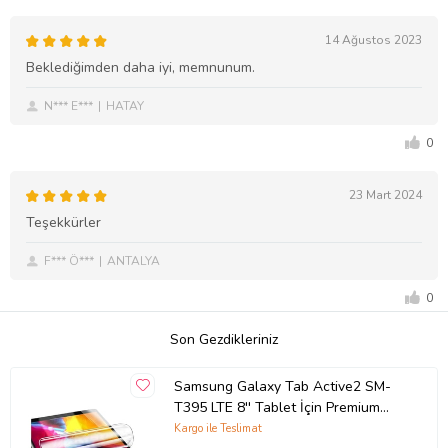
14 Ağustos 2023
Beklediğimden daha iyi, memnunum.
N*** E***
HATAY
0
23 Mart 2024
Teşekkürler
F*** Ö***
ANTALYA
0
Son Gezdikleriniz
Samsung Galaxy Tab Active2 SM-
T395 LTE 8'' Tablet İçin Premium
Ultra Hd Darbe Emici 9h Nano Ekran
Kargo ile Teslimat