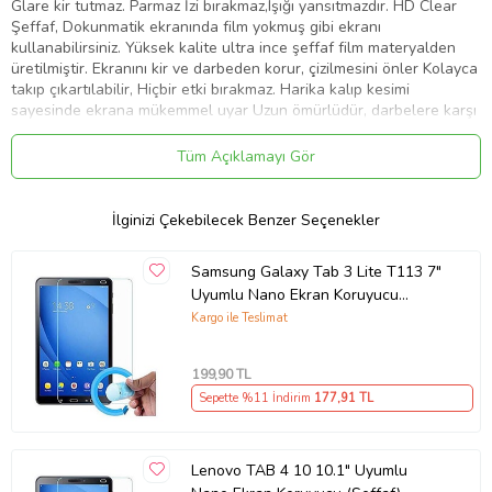
Glare kir tutmaz. Parmaz İzi bırakmaz,Işığı yansıtmazdır. HD Clear
Şeffaf, Dokunmatik ekranında film yokmuş gibi ekranı
kullanabilirsiniz. Yüksek kalite ultra ince şeffaf film materyalden
üretilmiştir. Ekranını kir ve darbeden korur, çizilmesini önler Kolayca
takıp çıkartılabilir, Hiçbir etki bırakmaz. Harika kalıp kesimi
sayesinde ekrana mükemmel uyar Uzun ömürlüdür, darbelere karşı
maximum korur.
Tüm Açıklamayı Gör
Ürün Kodu:
kcm25771290
İlginizi Çekebilecek Benzer Seçenekler
Samsung Galaxy Tab 3 Lite T113 7"
Uyumlu Nano Ekran Koruyucu
(Şeffaf)
Kargo ile Teslimat
199
,90 TL
Sepette %11 İndirim
177
,91 TL
Lenovo TAB 4 10 10.1" Uyumlu