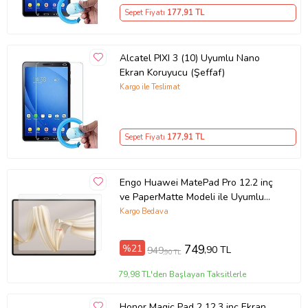
Sepet Fiyatı
177
,91 TL
Alcatel PIXI 3 (10) Uyumlu Nano
Ekran Koruyucu (Şeffaf)
Kargo ile Teslimat
Sepet Fiyatı
177
,91 TL
Engo Huawei MatePad Pro 12.2 inç
ve PaperMatte Modeli ile Uyumlu
Paperfeel Ekran Koruyucu (Şeffaf)
Kargo Bedava
%21
749
,90 TL
949
,90 TL
79,98 TL'den Başlayan Taksitlerle
Honor Magic Pad 2 12.3 inç Ekran