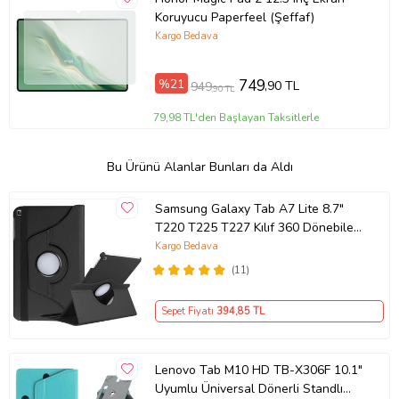
Koruyucu Paperfeel (Şeffaf)
Kargo Bedava
%21
749
,90 TL
949
,90 TL
79,98 TL'den Başlayan Taksitlerle
Bu Ürünü Alanlar Bunları da Aldı
Samsung Galaxy Tab A7 Lite 8.7"
T220 T225 T227 Kılıf 360 Dönebilen
Standlı Case (Siyah)
Kargo Bedava
(11)
Sepet Fiyatı
394
,85 TL
Lenovo Tab M10 HD TB-X306F 10.1"
Uyumlu Üniversal Dönerli Standlı