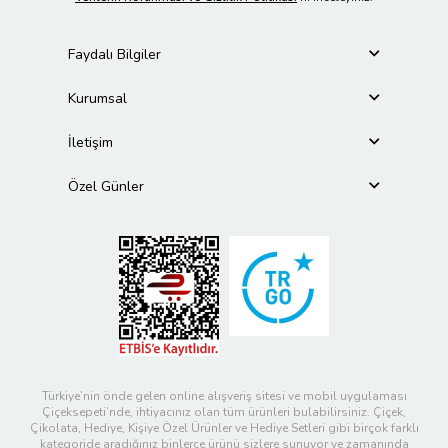
Faydalı Bilgiler
Kurumsal
İletişim
Özel Günler
Türkiye’nin önde gelen online alışveriş sitesi ve mobil uygulaması
Çiçeksepeti’nde, ihtiyacınız olan tüm ürünleri bulabilirsiniz. Çiçek,
Çikolata, Hediye, Kişiye Özel Ürünler ve Hediye Setleri gibi birçok farklı
kategoride aradığınız binlerce ürünü sizlere sunuyor ve zamanında