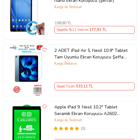
Nano Ekran Koruyucu (Şeffaf)
Kargo ile Teslimat
199
,90 TL
Sepette %11 İndirim
177
,91 TL
2 ADET iPad Air 5. Nesil 10.9" Tablet
Tam Uyumlu Ekran Koruyucu Şeffaf
Cam Nano HD Esnek Kırılmaz
Kargo Bedava
Sepet Fiyatı
533
,11 TL
Apple iPad 9. Nesil 10.2" Tablet
Seramik Ekran Koruyucu A2602
A2603 A2605 A2604 (Siyah)
Kargo ile Teslimat
(1)