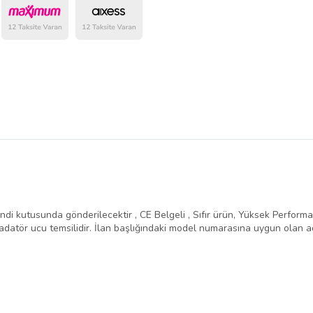
belirlenmektedir.
ndi kutusunda gönderilecektir , CE Belgeli , Sıfır ürün, Yüksek Performans 
atör ucu temsilidir. İlan başlığındaki model numarasına uygun olan ad