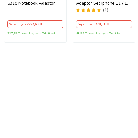
5318 Notebook Adaptör
Adaptör Set Iphone 11 / 12 /
Orijinal Şarj Aleti
13 / Pro / Pro Max Uyumlu
(1)
Şarj Aleti Seti
Sepet Fiyatı
2224
,60 TL
Sepet Fiyatı
458
,91 TL
237,29 TL'den Başlayan Taksitlerle
48,95 TL'den Başlayan Taksitlerle