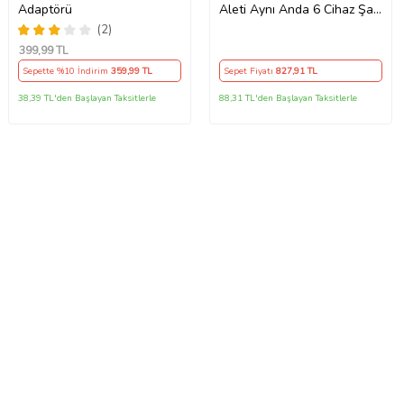
Adaptörü
Aleti Aynı Anda 6 Cihaz Şarj
120W Hızlı Şarj İstasyonu
(2)
Çoklu USB & Type-C Girişli
399
,99 TL
Akıllı Şarj Cihazı
Sepette %10 İndirim
359
,99 TL
Sepet Fiyatı
827
,91 TL
38,39 TL'den Başlayan Taksitlerle
88,31 TL'den Başlayan Taksitlerle