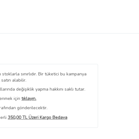
stoklarla sınırlıdır. Bir tüketici bu kampanya
tın alabilir.
arında değişiklik yapma hakkını saklı tutar.
renmek için
tıklayın.
rafından gönderilecektir.
erli
350,00 TL Üzeri Kargo Bedava
 Görüntüle
iyat bilgileri, satıcı tarafından