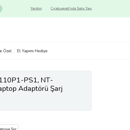
Yardım
Çiçeksepeti'nde Satış Yap
ye Özel
El Yapımı Hediye
110P1-PS1, NT-
top Adaptörü Şarj
atıcıya Sor