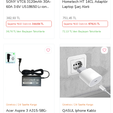
SONY VTC6 3120mAh 30A-
Hometech HT 14CL Adaptör
60A 3.6V US18650 Li-ion
Laptop Şarj Aleti
Batarya
382
,93 TL
751
,45 TL
Sepette %10 İndirim
344
,64 TL
Sepette %10 İndirim
676
,31 TL
36,76 TL'den Başlayan Taksitlerle
72,13 TL'den Başlayan Taksitlerle
Ücretsiz / 24 Saatte Kargo
Ücretsiz / 24 Saatte Kargo
Acer Aspire 3 A315-58G-
QASUL Iphone Kablo