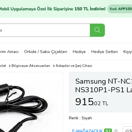
rim Amacı
Orkide / Saksı Çiçekleri
Hediye
Hediye Setleri
Kişi
blet
Bilgisayar Aksesuarları
Adaptör ve Şarj Cihazı
Samsung NT-NC
NS310P1-PS1 Lap
(Siyah)
915
,02 TL
Renk
: Siyah
E-MAĞAZACILIK
9,2
S