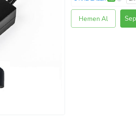
Sep
Hemen Al