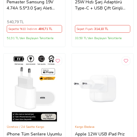
Pemaster Samsung 19V
25W Hızlı Şarj Adaptörü
4.74A 5.5*3.0 Şarj Aleti
Type-C + USB Çift Girişli
Adaptör Cihazı
Akıllı Şarj Başlığı Kompakt
Tasarım
540
,79 TL
Sepette %10 İndirim
486
,71 TL
Sepet Fiyatı
314
,10 TL
51,91 TL'den Başlayan Taksitlerle
33,50 TL'den Başlayan Taksitlerle
Ücretsiz / 24 Saatte Kargo
Kargo Bedava
iPhone Tüm Serilere Uyumlu
Apple 12W USB iPad Priz