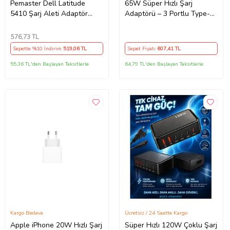
Pemaster Dell Latitude
65W Süper Hızlı Şarj
5410 Şarj Aleti Adaptör
Adaptörü – 3 Portlu Type-C
Cihazı
& USB Şarj Cihazı, GaN
Teknolojili 65W Hızlı Şarj
576
,73 TL
Cihazı – iPhone, Samsung,
Sepette %10 İndirim
519
,06 TL
Sepet Fiyatı
607
,41 TL
Laptop Uyumlu, 3 Portlu
65W PD + QC Hızlı Şarj
55,36 TL'den Başlayan Taksitlerle
64,79 TL'den Başlayan Taksitlerle
Adaptörü – Type-C ve USB
Çıkışlı, Evrensel 65W Duvar
Tipi Şarj Adaptörü – Type-C
PD
Kargo Bedava
Ücretsiz / 24 Saatte Kargo
Apple iPhone 20W Hızlı Şarj
Süper Hızlı 120W Çoklu Şarj