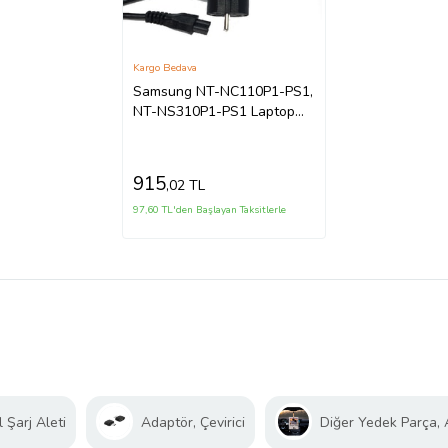
Kargo Bedava
Samsung NT-NC110P1-PS1,
NT-NS310P1-PS1 Laptop
Adaptörü Şarj (Siyah)
915
,02 TL
97,60 TL'den Başlayan Taksitlerle
 Şarj Aleti
Adaptör, Çevirici
Diğer Yedek Parça,