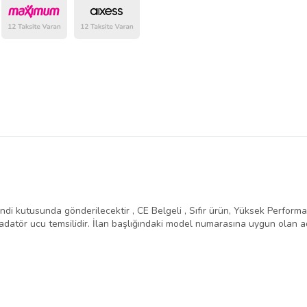
belirlenmektedir.
ndi kutusunda gönderilecektir , CE Belgeli , Sıfır ürün, Yüksek Performans 
atör ucu temsilidir. İlan başlığındaki model numarasına uygun olan ad