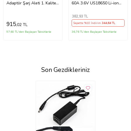
Adaptör Şarj Aleti 1. Kalite
60A 3.6V US18650 Li-ion
(Siyah)
Batarya
382
,93 TL
915
Sepette %10 İndirim
344
,64 TL
,02 TL
97,60 TL'den Başlayan Taksitlerle
36,76 TL'den Başlayan Taksitlerle
Son Gezdikleriniz