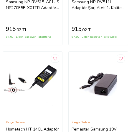
Samsung NP-RV515-A01US
Samsung NP-RV511I
NP270E5E-X01TR Adaptör
Adaptör Şarj Aleti 1. Kalite
Şarj Aleti 1.kalite (Siyah)
Sıfır (Siyah)
915
915
,02 TL
,02 TL
97,60 TL'den Başlayan Taksitlerle
97,60 TL'den Başlayan Taksitlerle
Kargo Bedava
Kargo Bedava
Hometech HT 14CL Adaptör
Pemaster Samsung 19V