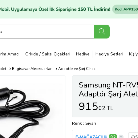
rim Amacı
Orkide / Saksı Çiçekleri
Hediye
Hediye Setleri
Kişi
blet
Bilgisayar Aksesuarları
Adaptör ve Şarj Cihazı
Samsung NT-RV
Adaptör Şarj Aleti
915
,02 TL
Renk
: Siyah
E-MAĞAZACILIK
9,2
S