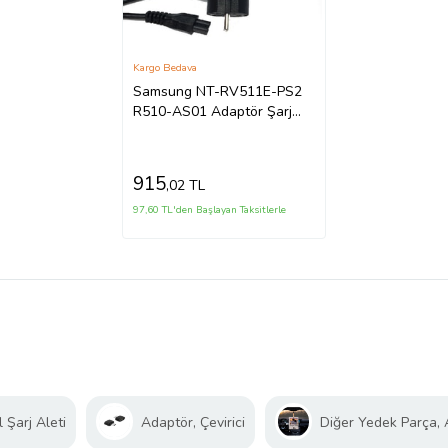
Kargo Bedava
Samsung NT-RV511E-PS2
R510-AS01 Adaptör Şarj
Aleti 1.kalite (Siyah)
915
,02 TL
97,60 TL'den Başlayan Taksitlerle
 Şarj Aleti
Adaptör, Çevirici
Diğer Yedek Parça,