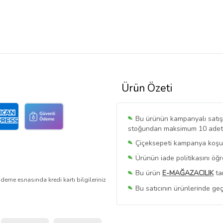
Ürün Özeti
Bu ürünün kampanyalı satışı 
stoğundan maksimum 10 adet sa
Çiçeksepeti kampanya koşull
Ürünün iade politikasını öğ
Bu ürün
E-MAĞAZACILIK
ta
deme esnasında kredi kartı bilgileriniz
Bu satıcının ürünlerinde geç
Bu Satıcının
Tüm Ürünlerini
Ürün sayfasında gördüğünüz f