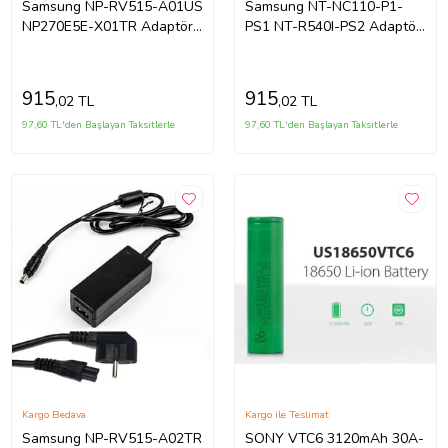
Samsung NP-RV515-A01US
Samsung NT-NC110-P1-
NP270E5E-X01TR Adaptör
PS1 NT-R540I-PS2 Adaptör
Şarj Aleti 1.kalite (Siyah)
Şarj Aleti 1.kalite (Siyah)
915
915
,02 TL
,02 TL
97,60 TL'den Başlayan Taksitlerle
97,60 TL'den Başlayan Taksitlerle
Kargo Bedava
Kargo ile Teslimat
Samsung NP-RV515-A02TR
SONY VTC6 3120mAh 30A-