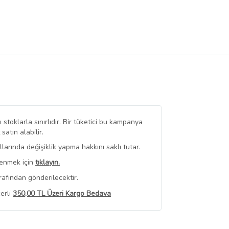
stoklarla sınırlıdır. Bir tüketici bu kampanya
tın alabilir.
arında değişiklik yapma hakkını saklı tutar.
renmek için
tıklayın.
rafından gönderilecektir.
erli
350,00 TL Üzeri Kargo Bedava
 Görüntüle
iyat bilgileri, satıcı tarafından