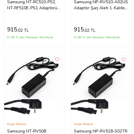
Samsung NT-RC510-PS2,
Samsung NP-RV510-A02US
NT-RF510E-PS1 Adaptörü
Adaptör Şarj Aleti 1. Kalite
Şarj Aleti (Siyah)
(Siyah)
915
915
,02 TL
,02 TL
97,60 TL'den Başlayan Taksitlerle
97,60 TL'den Başlayan Taksitlerle
Kargo Bedava
Kargo Bedava
Samsung NT-RV508
Samsung NP-RV518-S02TR