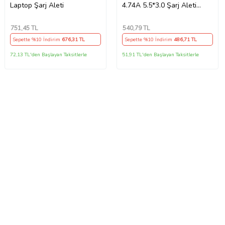
Laptop Şarj Aleti
4.74A 5.5*3.0 Şarj Aleti
Adaptör Cihazı
751
,45 TL
540
,79 TL
Sepette %10 İndirim
676
,31 TL
Sepette %10 İndirim
486
,71 TL
72,13 TL'den Başlayan Taksitlerle
51,91 TL'den Başlayan Taksitlerle