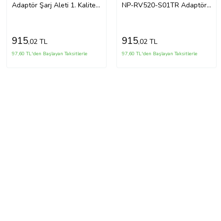
Adaptör Şarj Aleti 1. Kalite
NP-RV520-S01TR Adaptör
Sıfır (Siyah)
Şarj Aleti 1.kalit (Siyah)
915
915
,02 TL
,02 TL
97,60 TL'den Başlayan Taksitlerle
97,60 TL'den Başlayan Taksitlerle