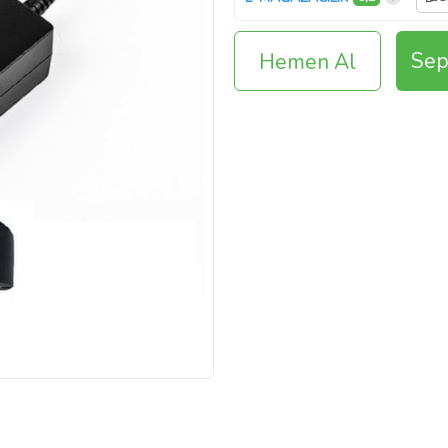
Sep
Hemen Al