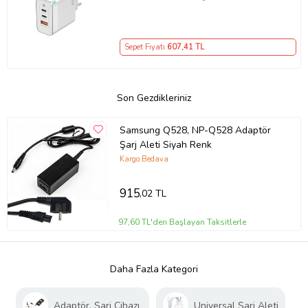
– iPhone, Samsung, Laptop Uyumlu,
3 Portlu 65W PD + QC Hızlı Şarj
Adaptörü – Type-C ve USB Çıkışlı,
Sepet Fiyatı
607
,41 TL
Evrensel 65W Duvar Tipi Şarj
Adaptörü – Type-C PD
Son Gezdikleriniz
Samsung Q528, NP-Q528 Adaptör
Şarj Aleti Siyah Renk
Kargo Bedava
915
,02 TL
97,60 TL'den Başlayan Taksitlerle
Daha Fazla Kategori
Adaptör, Şarj Cihazı
Universal Şarj Aleti