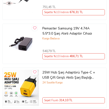
751
,45 TL
Sepette %10 İndirim
676
,31 TL
Pemaster Samsung 19V 4.74A
5.5*3.0 Şarj Aleti Adaptör Cihazı
Kargo Bedava
540
,79 TL
Sepette %10 İndirim
486
,71 TL
25W Hızlı Şarj Adaptörü Type-C +
USB Çift Girişli Akıllı Şarj Başlığı
Kompakt Tasarım
24 Saatte Kargo
Sepet Fiyatı
314
,10 TL