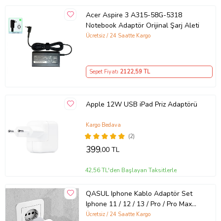
Acer Aspire 3 A315-58G-5318
Notebook Adaptör Orijinal Şarj Aleti
Ücretsiz / 24 Saatte Kargo
Sepet Fiyatı
2122
,59 TL
Apple 12W USB iPad Priz Adaptörü
Kargo Bedava
(2)
399
,00 TL
42,56 TL'den Başlayan Taksitlerle
QASUL Iphone Kablo Adaptör Set
Iphone 11 / 12 / 13 / Pro / Pro Max
Uyumlu Şarj Aleti Seti
Ücretsiz / 24 Saatte Kargo