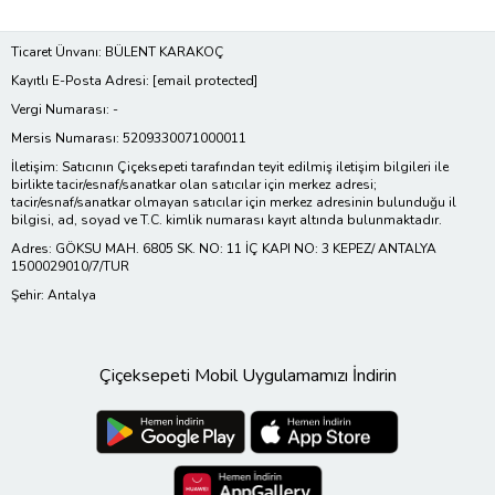
Ticaret Ünvanı: BÜLENT KARAKOÇ
Kayıtlı E-Posta Adresi:
[email protected]
Vergi Numarası: -
Mersis Numarası: 5209330071000011
İletişim: Satıcının Çiçeksepeti tarafından teyit edilmiş iletişim bilgileri ile
birlikte tacir/esnaf/sanatkar olan satıcılar için merkez adresi;
tacir/esnaf/sanatkar olmayan satıcılar için merkez adresinin bulunduğu il
bilgisi, ad, soyad ve T.C. kimlik numarası kayıt altında bulunmaktadır.
Adres: GÖKSU MAH. 6805 SK. NO: 11 İÇ KAPI NO: 3 KEPEZ/ ANTALYA
1500029010/7/TUR
Şehir: Antalya
Çiçeksepeti Mobil Uygulamamızı İndirin