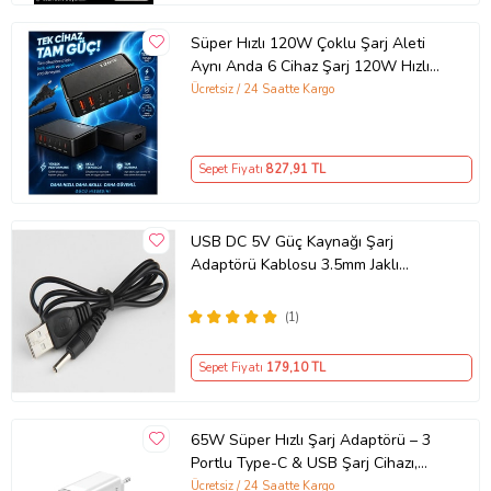
Süper Hızlı 120W Çoklu Şarj Aleti
Aynı Anda 6 Cihaz Şarj 120W Hızlı
Şarj İstasyonu Çoklu USB & Type-C
Ücretsiz / 24 Saatte Kargo
Girişli Akıllı Şarj Cihazı
Sepet Fiyatı
827
,91 TL
USB DC 5V Güç Kaynağı Şarj
Adaptörü Kablosu 3.5mm Jaklı
MOSUNX Siyah
(1)
Sepet Fiyatı
179
,10 TL
65W Süper Hızlı Şarj Adaptörü – 3
Portlu Type-C & USB Şarj Cihazı,
GaN Teknolojili 65W Hızlı Şarj Cihazı
Ücretsiz / 24 Saatte Kargo