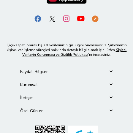
Çiçeksepeti olarak kişisel verilerinizin gizliliğini önemsiyoruz. Şirketimizin
kişisel veri işleme süreçleri hakkında detaylı bilgi almak için lütfen
Kişisel
Verilerin Korunması ve Gizlilik Politikası
’nı inceleyiniz.
Faydalı Bilgiler
Kurumsal
İletişim
Özel Günler