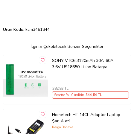
Ürün Kodu:
kcm3461844
İlginizi Çekebilecek Benzer Seçenekler
SONY VTC6 3120mAh 30A-60A
3.6V US18650 Li-ion Batarya
382
,93 TL
Sepette %10 İndirim
344
,64 TL
Hometech HT 14CL Adaptör Laptop
Şarj Aleti
Kargo Bedava