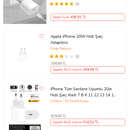
(1)
Sepet Fiyatı
458
,91 TL
Apple iPhone 20W Hızlı Şarj
Adaptörü
Kargo Bedava
(2)
399
,99 TL
Sepette %10 İndirim
359
,99 TL
iPhone Tüm Serilere Uyumlu 20w
Hızlı Şarj Aleti 7 8 X 11 12 13 14 15
16 İçin Type-C Girişli Adaptör
Ücretsiz / 24 Saatte Kargo
629
,90 TL
Sepette %18 İndirim
516
,52 TL