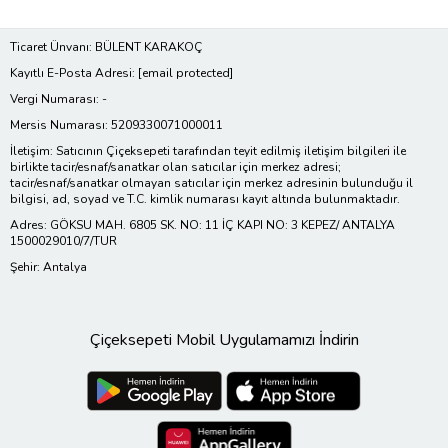
Ticaret Ünvanı: BÜLENT KARAKOÇ
Kayıtlı E-Posta Adresi:
[email protected]
Vergi Numarası: -
Mersis Numarası: 5209330071000011
İletişim: Satıcının Çiçeksepeti tarafından teyit edilmiş iletişim bilgileri ile
birlikte tacir/esnaf/sanatkar olan satıcılar için merkez adresi;
tacir/esnaf/sanatkar olmayan satıcılar için merkez adresinin bulunduğu il
bilgisi, ad, soyad ve T.C. kimlik numarası kayıt altında bulunmaktadır.
Adres: GÖKSU MAH. 6805 SK. NO: 11 İÇ KAPI NO: 3 KEPEZ/ ANTALYA
1500029010/7/TUR
Şehir: Antalya
Çiçeksepeti Mobil Uygulamamızı İndirin