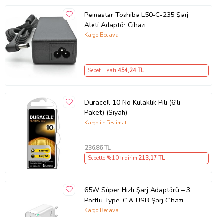
Pemaster Toshiba L50-C-235 Şarj
Aleti Adaptör Cihazı
Kargo Bedava
Sepet Fiyatı
454
,24 TL
Duracell 10 No Kulaklık Pili (6'lı
Paket) (Siyah)
Kargo ile Teslimat
236
,86 TL
Sepette %10 İndirim
213
,17 TL
65W Süper Hızlı Şarj Adaptörü – 3
Portlu Type-C & USB Şarj Cihazı,
GaN Teknolojili 65W Hızlı Şarj Cihazı
Kargo Bedava