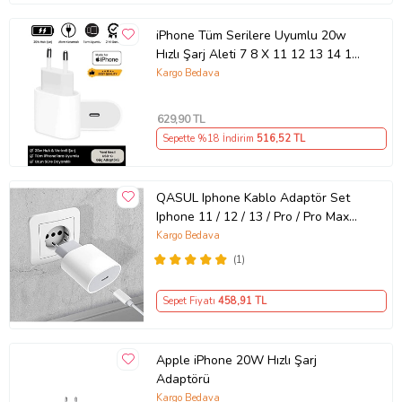
iPhone Tüm Serilere Uyumlu 20w
Hızlı Şarj Aleti 7 8 X 11 12 13 14 15
16 İçin Type-C Girişli Adaptör
Kargo Bedava
629
,90 TL
Sepette %18 İndirim
516
,52 TL
QASUL Iphone Kablo Adaptör Set
Iphone 11 / 12 / 13 / Pro / Pro Max
Uyumlu Şarj Aleti Seti
Kargo Bedava
(1)
Sepet Fiyatı
458
,91 TL
Apple iPhone 20W Hızlı Şarj
Adaptörü
Kargo Bedava