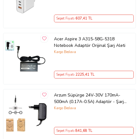
– iPhone, Samsung, Laptop Uyumlu,
3 Portlu 65W PD + QC Hızlı Şarj
Adaptörü – Type-C ve USB Çıkışlı,
Sepet Fiyatı
607
,41 TL
Evrensel 65W Duvar Tipi Şarj
Adaptörü – Type-C PD
Acer Aspire 3 A315-58G-5318
Notebook Adaptör Orijinal Şarj Aleti
Kargo Bedava
Sepet Fiyatı
2225
,41 TL
Arzum Süpürge 24V-30V 170mA-
500mA (0.17A-0.5A) Adaptör - Şarj
Aleti RETRO
Kargo Bedava
Sepet Fiyatı
841
,68 TL