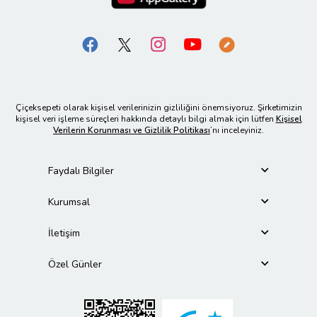
Çiçeksepeti olarak kişisel verilerinizin gizliliğini önemsiyoruz. Şirketimizin
kişisel veri işleme süreçleri hakkında detaylı bilgi almak için lütfen
Kişisel
Verilerin Korunması ve Gizlilik Politikası
’nı inceleyiniz.
Faydalı Bilgiler
Kurumsal
İletişim
Özel Günler