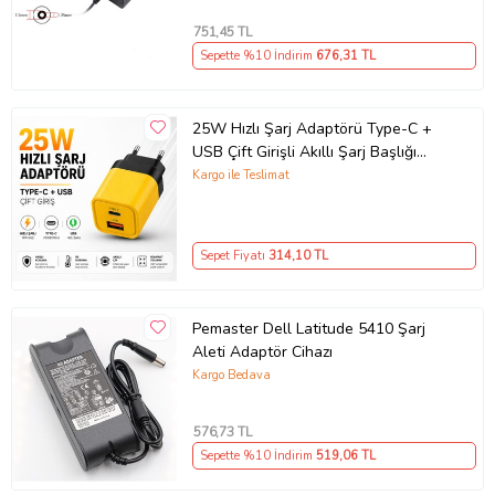
751
,45 TL
Sepette %10 İndirim
676
,31 TL
25W Hızlı Şarj Adaptörü Type-C +
USB Çift Girişli Akıllı Şarj Başlığı
Kompakt Tasarım
Kargo ile Teslimat
Sepet Fiyatı
314
,10 TL
Pemaster Dell Latitude 5410 Şarj
Aleti Adaptör Cihazı
Kargo Bedava
576
,73 TL
Sepette %10 İndirim
519
,06 TL