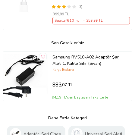
(2)
399
,99 TL
Sepette %10 İndirim
359
,99 TL
Son Gezdikleriniz
Samsung RV510-A02 Adaptör Şarj
Aleti 1. Kalite Sıfır (Siyah)
Kargo Bedava
883
,07 TL
94,19 TL'den Başlayan Taksitlerle
Daha Fazla Kategori
Adaptör, Şarj Cihazı
Universal Şarj Aleti