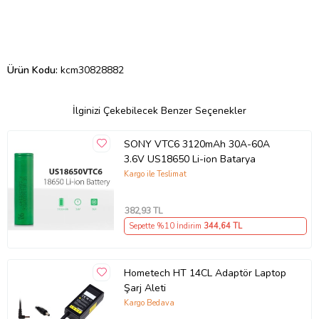
Ürün Kodu:
kcm30828882
İlginizi Çekebilecek Benzer Seçenekler
SONY VTC6 3120mAh 30A-60A
3.6V US18650 Li-ion Batarya
Kargo ile Teslimat
382
,93 TL
Sepette %10 İndirim
344
,64 TL
Hometech HT 14CL Adaptör Laptop
Şarj Aleti
Kargo Bedava