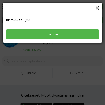
Bir Hata Oluştu!
Samsung SC 20F70-20F70HC-21F50HD-21F50VA
Tamam
Süpürge Sünger Filtresi
Sepette %10 İndirim
439
,80 TL
395,
82 TL
Kargo Bedava
Filtrele
Sırala
Çiçeksepeti Mobil Uygulamamızı İndirin