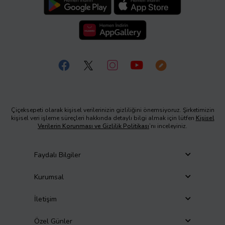
Çiçeksepeti olarak kişisel verilerinizin gizliliğini önemsiyoruz. Şirketimizin
kişisel veri işleme süreçleri hakkında detaylı bilgi almak için lütfen
Kişisel
Verilerin Korunması ve Gizlilik Politikası
’nı inceleyiniz.
Faydalı Bilgiler
Kurumsal
İletişim
Özel Günler