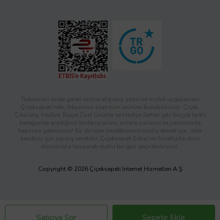
Türkiye’nin önde gelen online alışveriş sitesi ve mobil uygulaması
Çiçeksepeti’nde, ihtiyacınız olan tüm ürünleri bulabilirsiniz. Çiçek,
Çikolata, Hediye, Kişiye Özel Ürünler ve Hediye Setleri gibi birçok farklı
kategoride aradığınız binlerce ürünü sizlere sunuyor ve zamanında
kapınıza getiriyoruz! Siz de ister sevdiklerinizi mutlu etmek için, ister
kendiniz için sipariş verebilir; Çiçeksepeti Extra’nın fırsatlarla dolu
dünyasıyla tanışarak mutlu bir gün geçirebilirsiniz.
Copyright © 2026 Çiçeksepeti İnternet Hizmetleri A.Ş
Satıcıya Sor
Sepete Ekle