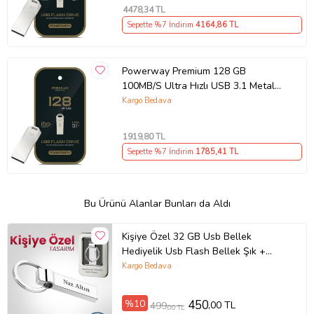
4 Bkz.
4478
,34 TL
Sepette %7 İndirim
4164
,86 TL
Powerway Premium 128 GB
100MB/S Ultra Hızlı USB 3.1 Metal
Silver Flash Bellek
Kargo Bedava
1919
,80 TL
Sepette %7 İndirim
1785
,41 TL
Bu Ürünü Alanlar Bunları da Aldı
Kişiye Özel 32 GB Usb Bellek
Hediyelik Usb Flash Bellek Şık +
Metal Kutulu
Kargo Bedava
%10
450
,00 TL
499
,00 TL