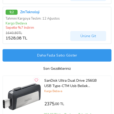
ZmTeknoloji
9,2
Tahmini Kargoya Teslim: 12 Ağustos
Kargo Bedava
Sepette %7 İndirim
1640,80TL
Ürüne Git
1528,08 TL
Daha Fazla Satıcı Göster
Son Gezdikleriniz
SanDisk Ultra Dual Drive 256GB
USB Type-CTM Usb Bellek
SDDDC2-256G-G46
Kargo Bedava
2375
,00 TL