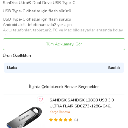
SanDisk Ultra® Dual Drive USB Type-C
USB Type-C cihazlar için flash sürücü
USB Type-C cihazlar için flash sürücü
Android akıllı telefonunuzda2 yer açın
Akıllı telefonlar, tabletler2, PC ve Mac bilgisayarlar arasında kolay
aktarım
USB Type-C bağlayıcı ve geleneksel USB bağlayıcı
Tüm Açıklamayı Gör
150MB/saniyeye1 (32GB-256GB) varan yüksek hızlı USB
performansı
Ürün Özellikleri
130MB/saniyeye1 (16GB) varan yüksek hızlı USB performansı
Kolay yedekleme için SanDisk® Memory Zone dosya yönetim
uygulaması3
Marka
Sandisk
Tam ürün açıklaması
Akıllı telefonunuzda2 yer açın veya cihazlar arasında
İlginizi Çekebilecek Benzer Seçenekler
150MB/saniyeye1 (32GB-256GB) varan USB hızlarında çabucak
dosya aktarın. Tersine çevrilebilen bir USB Type-C bağlayıcı ve
SANDISK SANDISK 128GB USB 3.0
geleneksel bir USB bağlayıcısı olan SanDisk Ultra® Dual Drive
ULTRA FLAIR SDCZ73-128G-G46
USB Type-C akıllı telefonlar, tabletler ve bilgisayarlar arasında
kolayca dosya aktarmanızı sağlar. Üstelik Android (Google Play ile
METAL KASA USB BELLEK
Kargo Bedava
mevcuttur)3 için SanDisk® Memory Zone uygulaması, cihazınızın
(1)
belleğini ve içeriğinizi yönetmeye yardımcı olur. SanDisk Ultra Dual