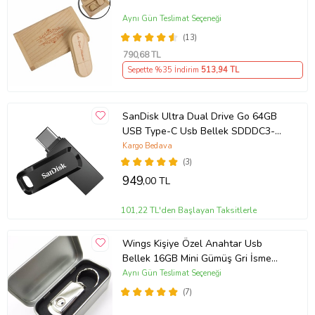
Aynı Gün Teslimat Seçeneği
(13)
790
,68 TL
Sepette %35 İndirim
513
,94 TL
SanDisk Ultra Dual Drive Go 64GB
USB Type-C Usb Bellek SDDDC3-
064G-G46
Kargo Bedava
(3)
949
,00 TL
101,22 TL'den Başlayan Taksitlerle
Wings Kişiye Özel Anahtar Usb
Bellek 16GB Mini Gümüş Gri İsme
Özel Usb Bellek Hediyelik Usb Flash
Aynı Gün Teslimat Seçeneği
Bellek
(7)