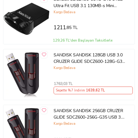
İhtiyacınız olan depolama miktarını seçin
Ultra Fit USB 3.1 130MB-s Mini
İhtiyacınız olan kapasite dosya türünüze, ne kadar büyük
Siyah Flash Bellek
Kargo Bedava
olduklarına ve kaç adet olduklarına göre değişir. Aşağıdaki tablo
her kapasite için ne kadar fotoğraf, video, müzik ve iş dosyaları
depolayabileceğinize dair fikir verir.
1211
,85 TL
DOĞRU USB SEÇMEK
129,26 TL'den Başlayan Taksitlerle
SANDISK SANDISK 128GB USB 3.0
CRUZER GLIDE SDCZ600-128G-G35
USB BELLEK
Kargo Bedava
1763
,03 TL
Sepette %7 İndirim
1639
,62 TL
SANDISK SANDISK 256GB CRUZER
GLIDE SDCZ600-256G-G35 USB 3.0
BELLEK
Kargo Bedava
.