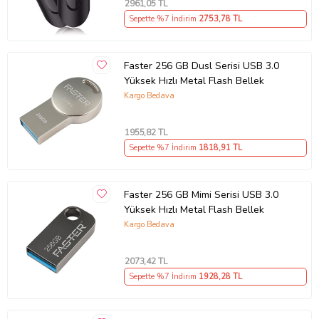
2961
,05 TL
Sepette %7 İndirim
2753
,78 TL
Faster 256 GB Dusl Serisi USB 3.0
Yüksek Hızlı Metal Flash Bellek
Kargo Bedava
1955
,82 TL
Sepette %7 İndirim
1818
,91 TL
Faster 256 GB Mimi Serisi USB 3.0
Teknik bilgiler:
Yüksek Hızlı Metal Flash Bellek
Kapasiteler: 16GB, 32GB, 64GB, 128GB, 256GB*
Kargo Bedava
Mobil cihaz uyumluluğu: Akıllı telefonlar ve tabletlerle USB Type-C
bağlantı noktası ve On-The-Go (OTG) desteği olan diğer ana
cihazlar. Uyumlu cihazlar için bkz.
2073
,42 TL
Arayüz: USB Type-C ve USB Type A bağlayıcılar
Sepette %7 İndirim
1928
,28 TL
PC ve Mac bilgisayar uyumluluğu: Windows Vista®, Windows 7,
Windows 8, Windows 10, Mac OS X ve daha yüksek
Boyutlar: 9,4 x 38,10 x 20,07 mm; in x in x in