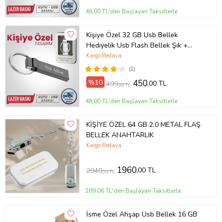
48,00 TL'den Başlayan Taksitlerle
Kişiye Özel 32 GB Usb Bellek
Hediyelik Usb Flash Bellek Şık +
Metal Kutulu (Füme)
Kargo Bedava
(1)
%10
450
,00 TL
499
,00 TL
48,00 TL'den Başlayan Taksitlerle
KİŞİYE ÖZEL 64 GB 2.0 METAL FLAŞ
BELLEK ANAHTARLIK
Kargo Bedava
Ürün Kodu:
kc5875074
1960
,00 TL
2940
,00 TL
209,06 TL'den Başlayan Taksitlerle
İsme Özel Ahşap Usb Bellek 16 GB