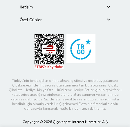
İletişim
Özel Günler
Türkiye’nin önde gelen online alışveriş sitesi ve mobil uygulaması
Çiçeksepeti’nde, ihtiyacınız olan tüm ürünleri bulabilirsiniz. Çiçek,
Çikolata, Hediye, Kişiye Özel Ürünler ve Hediye Setleri gibi birçok farklı
kategoride aradığınız binlerce ürünü sizlere sunuyor ve zamanında
kapınıza getiriyoruz! Siz de ister sevdiklerinizi mutlu etmek için, ister
kendiniz için sipariş verebilir; Çiçeksepeti Extra’nın fırsatlarla dolu
dünyasıyla tanışarak mutlu bir gün geçirebilirsiniz.
Copyright © 2026 Çiçeksepeti İnternet Hizmetleri A.Ş