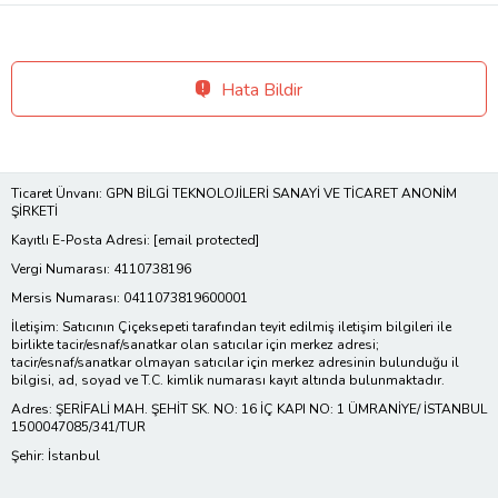
Hata Bildir
Ticaret Ünvanı: GPN BİLGİ TEKNOLOJİLERİ SANAYİ VE TİCARET ANONİM
ŞİRKETİ
Kayıtlı E-Posta Adresi:
[email protected]
Vergi Numarası: 4110738196
Mersis Numarası: 0411073819600001
İletişim: Satıcının Çiçeksepeti tarafından teyit edilmiş iletişim bilgileri ile
birlikte tacir/esnaf/sanatkar olan satıcılar için merkez adresi;
tacir/esnaf/sanatkar olmayan satıcılar için merkez adresinin bulunduğu il
bilgisi, ad, soyad ve T.C. kimlik numarası kayıt altında bulunmaktadır.
Adres: ŞERİFALİ MAH. ŞEHİT SK. NO: 16 İÇ KAPI NO: 1 ÜMRANİYE/ İSTANBUL
1500047085/341/TUR
Şehir: İstanbul