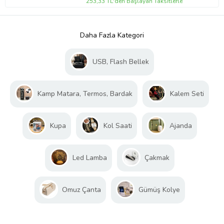
253,33 TL'den Başlayan Taksitlerle
Daha Fazla Kategori
USB, Flash Bellek
Kamp Matara, Termos, Bardak
Kalem Seti
Kupa
Kol Saati
Ajanda
Led Lamba
Çakmak
Omuz Çanta
Gümüş Kolye