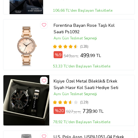
106,66 TL'den Başlayan Taksitlerle
Forentina Bayan Rose Taşlı Kol
Saati Ps1092
Aynı Gün Teslimat Seçeneği
(128)
%9
499
,99 TL
549
,99 TL
53,33 TL'den Başlayan Taksitlerle
Kişiye Özel Metal Bileklik& Erkek
Siyah Hasır Kol Saati Hediye Seti
Aynı Gün Teslimat Seçeneği
(129)
%20
739
,90 TL
927
,30 TL
78,92 TL'den Başlayan Taksitlerle
U.S. Polo Assn. USPA1051-04 Erkek