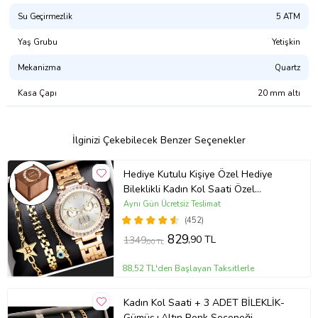
Su Geçirmezlik
5 ATM
Marka:Santa Barbara Polo & Racquet Club
Yaş Grubu
Yetişkin
Çap:48
Mekanizma
Quartz
Kadran Rengi:Beyaz
Kasa Çapı
20 mm altı
Kadran Şekli:Yuvarlak
İlginizi Çekebilecek Benzer Seçenekler
Kasa Rengi:Metal
Hediye Kutulu Kişiye Özel Hediye
Kordon Rengi:Metal
Bileklikli Kadın Kol Saati Özel
Kutusunda (Gold)
Aynı Gün Ücretsiz Teslimat
(452)
829
,90 TL
1349
Ürün Kodu:
kcm53869015
,00 TL
88,52 TL'den Başlayan Taksitlerle
Kadın Kol Saati + 3 ADET BİLEKLİK-
Gümüş+Altın Renk Seçeneği