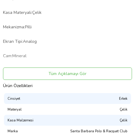
Kasa Materyali:Çelik
Mekanizma:Pilli
Ekran Tipi:Analog
Cam:Mineral
Alarm:Yok
Tüm Açıklamayı Gör
Kordon Materyali:Çelik
Ürün Özellikleri
Cinsiyet
Erkek
Suya Dayanıklılığı:5 ATM
Materyal
Çelik
Kronometre:Yok
Kasa Malzemesi
Çelik
Takvim:Var
Marka
Santa Barbara Polo & Racquet Club