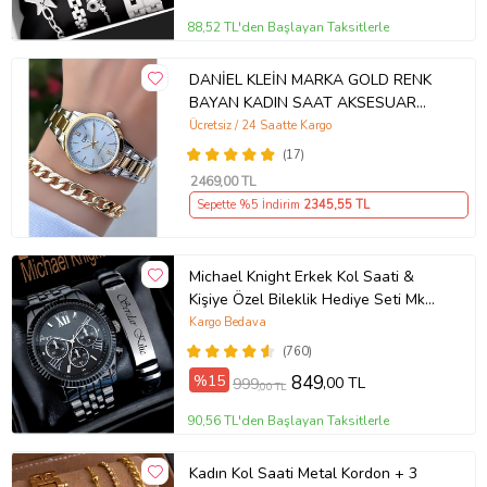
88,52 TL'den Başlayan Taksitlerle
DANİEL KLEİN MARKA GOLD RENK
BAYAN KADIN SAAT AKSESUAR
BİLEKLİK HEDİYELİ
Ücretsiz / 24 Saatte Kargo
(17)
2469
,00 TL
Sepette %5 İndirim
2345
,55 TL
Michael Knight Erkek Kol Saati &
Kişiye Özel Bileklik Hediye Seti Mk
SiyahİçiGümüş
Kargo Bedava
(760)
%15
849
,00 TL
999
,00 TL
90,56 TL'den Başlayan Taksitlerle
Kadın Kol Saati Metal Kordon + 3