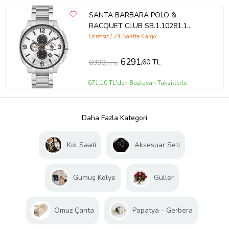
SANTA BARBARA POLO &
RACQUET CLUB SB.1.10281.1
ERKEK KOL SAATİ
Ücretsiz / 24 Saatte Kargo
6291
,60 TL
6990
,00 TL
671,10 TL'den Başlayan Taksitlerle
Daha Fazla Kategori
Kol Saati
Aksesuar Seti
Gümüş Kolye
Güller
Omuz Çanta
Papatya - Gerbera