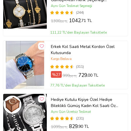
ayarlanabilir kordon Kadın Kol Saati
Aynı Gün Teslimat Seçeneği
BİLEKLİK HEDİYE Altın Renk - Kız
(244)
Arkadaşa hediye (Altın)
1042
,71 TL
1300
,00 TL
111,22 TL'den Başlayan Taksitlerle
Erkek Kol Saati Metal Kordon Özel
Kutusunda
Kargo Bedava
(311)
%27
729
,00 TL
999
,00 TL
77,76 TL'den Başlayan Taksitlerle
Hediye Kutulu Kişiye Özel Hediye
Bileklikli Gümüş Kadın Kol Saati Özel
Kutusunda (Gümüş)
Aynı Gün Ücretsiz Teslimat
(231)
829
,90 TL
1099
,90 TL