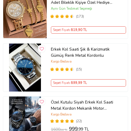
Adet Bileklik Kişiye Özel Hediye
Kadına hediye Kız arkadaşa hediye
Aynı Gün Teslimat Seçeneği
(173)
Sepet Fiyatı
819
,90 TL
Erkek Kol Saati Şık & Karizmatik
Gümüş Renk Metal Kordonlu
Kargo Bedava
(15)
Sepet Fiyatı
899
,99 TL
Özel Kutulu Siyah Erkek Kol Saati
Metal Kordon Mekanik Motor
Garantili Hediye Kart Notu İle
Kargo Bedava
Gönderilir
(22)
999
,99 TL
1600
,00 TL