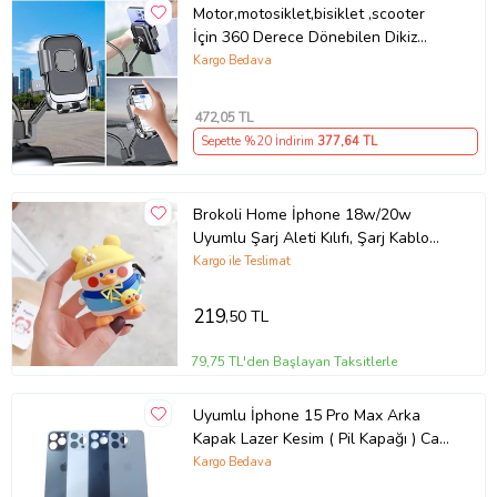
Motor,motosiklet,bisiklet ,scooter
İçin 360 Derece Dönebilen Dikiz
Aynası Versiyonu Telefon Tutucu
Kargo Bedava
Aparat
472
,05 TL
Sepette %20 İndirim
377
,64 TL
Brokoli Home İphone 18w/20w
Uyumlu Şarj Aleti Kılıfı, Şarj Kablo
Koruyucu, Şarj Koruyucu Kılıf
Kargo ile Teslimat
(Karışık)
219
,50 TL
79,75 TL'den Başlayan Taksitlerle
Uyumlu İphone 15 Pro Max Arka
Kapak Lazer Kesim ( Pil Kapağı ) Cam
- Siyah
Kargo Bedava