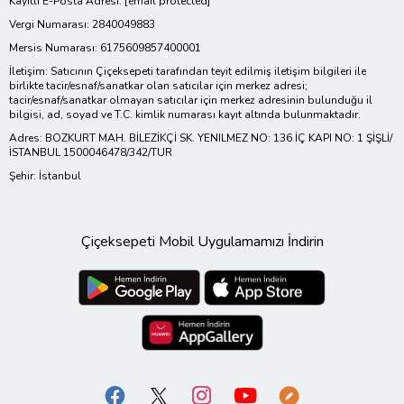
Kayıtlı E-Posta Adresi:
[email protected]
Vergi Numarası: 2840049883
Mersis Numarası: 6175609857400001
İletişim: Satıcının Çiçeksepeti tarafından teyit edilmiş iletişim bilgileri ile
birlikte tacir/esnaf/sanatkar olan satıcılar için merkez adresi;
tacir/esnaf/sanatkar olmayan satıcılar için merkez adresinin bulunduğu il
bilgisi, ad, soyad ve T.C. kimlik numarası kayıt altında bulunmaktadır.
Adres: BOZKURT MAH. BİLEZİKÇİ SK. YENILMEZ NO: 136 İÇ KAPI NO: 1 ŞİŞLİ/
İSTANBUL 1500046478/342/TUR
Şehir: İstanbul
Çiçeksepeti Mobil Uygulamamızı İndirin