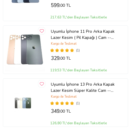
599
,00 TL
217,63 TL'den Başlayan Taksitlerle
Uyumlu İphone 11 Pro Arka Kapak
Lazer Kesim ( Pil Kapağı ) Cam --
Gold
Kargo ile Teslimat
(1)
329
,00 TL
119,53 TL'den Başlayan Taksitlerle
Uyumlu İphone 13 Pro Arka Kapak
Lazer Kesim Süper Kalite Cam --
Siyah
Kargo ile Teslimat
(1)
349
,00 TL
126,80 TL'den Başlayan Taksitlerle