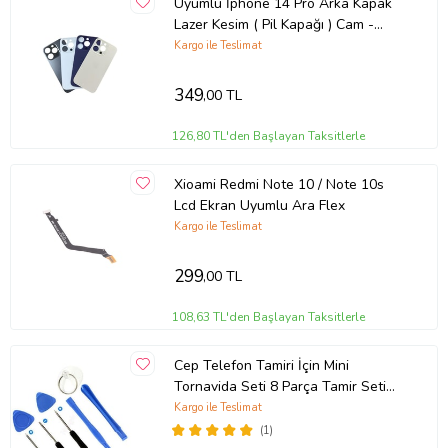
Uyumlu İphone 14 Pro Arka Kapak
Lazer Kesim ( Pil Kapağı ) Cam -
Siyah
Kargo ile Teslimat
349
,00 TL
126,80 TL'den Başlayan Taksitlerle
Xioami Redmi Note 10 / Note 10s
Lcd Ekran Uyumlu Ara Flex
Kargo ile Teslimat
299
,00 TL
108,63 TL'den Başlayan Taksitlerle
Cep Telefon Tamiri İçin Mini
Tornavida Seti 8 Parça Tamir Seti
(Siyah)
Kargo ile Teslimat
(1)