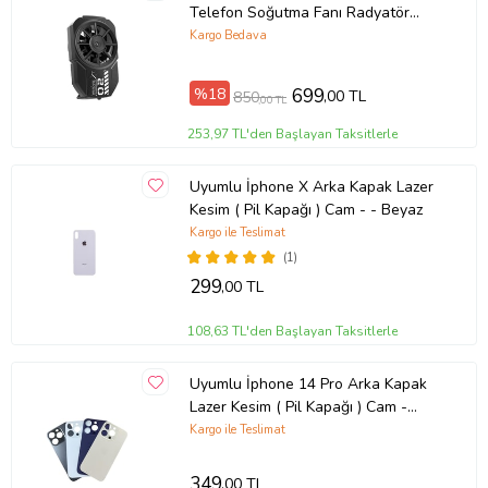
Telefon Soğutma Fanı Radyatör
Soğutucu
Kargo Bedava
%18
699
,00 TL
850
,00 TL
253,97 TL'den Başlayan Taksitlerle
Uyumlu İphone X Arka Kapak Lazer
Kesim ( Pil Kapağı ) Cam - - Beyaz
Kargo ile Teslimat
(1)
299
,00 TL
108,63 TL'den Başlayan Taksitlerle
Uyumlu İphone 14 Pro Arka Kapak
Lazer Kesim ( Pil Kapağı ) Cam -
Siyah
Kargo ile Teslimat
349
,00 TL