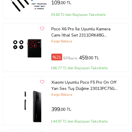
109
,00 TL
39,60 TL'den Başlayan Taksitlerle
Poco X6 Pro İle Uyumlu Kamera
Camı İthal Set 2311DRK48G
2311DRK48I
Kargo Bedava
%21
459
,00 TL
579
,00 TL
166,77 TL'den Başlayan Taksitlerle
Xiaomi Uyumlu Poco F5 Pro On Off
Yan Ses Tuş Düğme 23013PC75G
(Siyah)
Kargo Bedava
399
,00 TL
144,97 TL'den Başlayan Taksitlerle