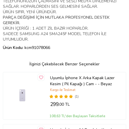
TELEFONUNUZUN ÇALMASINI VE SESLİ MEDYA DİNLEMENİZİ
SAĞLAR. HOPARLÖRDEN SES GELMESİNİ SAĞLAR.
ÜRÜN SIFIR, YENİ ÜRÜNDÜR.
PARÇA DEĞİŞİMİ İÇİN MUTLAKA PROFESYONEL DESTEK
GEREKİR.
ÜRÜN İÇERİĞİ : 1 ADET ZİL BAZIR HOPARLÖR.
SADECE SAMSUNG A24 SMA245F MODEL TELEFON İLE
UYUMLUDUR.
Ürün Kodu:
kcm91078066
İlginizi Çekebilecek Benzer Seçenekler
Uyumlu İphone X Arka Kapak Lazer
Kesim ( Pil Kapağı ) Cam - - Beyaz
Kargo ile Teslimat
(1)
299
,00 TL
108,63 TL'den Başlayan Taksitlerle