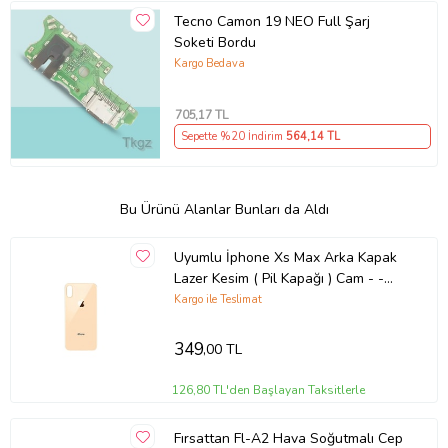
Tecno Camon 19 NEO Full Şarj
Soketi Bordu
Kargo Bedava
705
,17 TL
Sepette %20 İndirim
564
,14 TL
Bu Ürünü Alanlar Bunları da Aldı
Uyumlu İphone Xs Max Arka Kapak
Lazer Kesim ( Pil Kapağı ) Cam - -
Gold
Kargo ile Teslimat
349
,00 TL
126,80 TL'den Başlayan Taksitlerle
Fırsattan Fl-A2 Hava Soğutmalı Cep