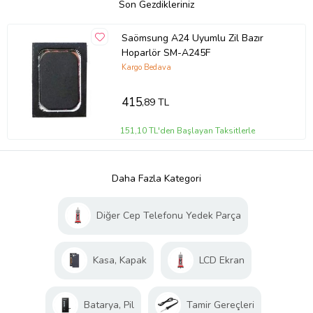
Son Gezdikleriniz
Saömsung A24 Uyumlu Zil Bazır
Hoparlör SM-A245F
Kargo Bedava
415
,89 TL
151,10 TL'den Başlayan Taksitlerle
Daha Fazla Kategori
Diğer Cep Telefonu Yedek Parça
Kasa, Kapak
LCD Ekran
Batarya, Pil
Tamir Gereçleri