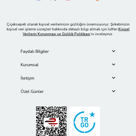
Çiçeksepeti olarak kişisel verilerinizin gizliliğini önemsiyoruz. Şirketimizin
kişisel veri işleme süreçleri hakkında detaylı bilgi almak için lütfen
Kişisel
Verilerin Korunması ve Gizlilik Politikası
’nı inceleyiniz.
Faydalı Bilgiler
Kurumsal
İletişim
Özel Günler