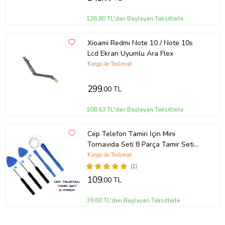
126,80 TL'den Başlayan Taksitlerle
Xioami Redmi Note 10 / Note 10s
Lcd Ekran Uyumlu Ara Flex
Kargo ile Teslimat
299
,00 TL
108,63 TL'den Başlayan Taksitlerle
Cep Telefon Tamiri İçin Mini
Tornavida Seti 8 Parça Tamir Seti
(Siyah)
Kargo ile Teslimat
(1)
109
,00 TL
39,60 TL'den Başlayan Taksitlerle