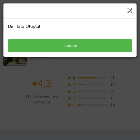
Bir Hata Oluştu!
Sarı Polimer Saksıda Chamdora Elegans
Tamam
Değerlendirmeleri
669,
99 TL
5
71
4,2
4
17
3
8
111 Değerlendirme
2
1
49 Yorum
1
14