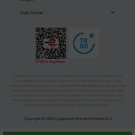
Özel Günler
Türkiye’nin önde gelen online alışveriş sitesi ve mobil uygulaması
Çiçeksepeti’nde, ihtiyacınız olan tüm ürünleri bulabilirsiniz. Çiçek,
Çikolata, Hediye, Kişiye Özel Ürünler ve Hediye Setleri gibi birçok farklı
kategoride aradığınız binlerce ürünü sizlere sunuyor ve zamanında
kapınıza getiriyoruz! Siz de ister sevdiklerinizi mutlu etmek için, ister
kendiniz için sipariş verebilir; Çiçeksepeti Extra’nın fırsatlarla dolu
dünyasıyla tanışarak mutlu bir gün geçirebilirsiniz.
Copyright © 2026 Çiçeksepeti İnternet Hizmetleri A.Ş