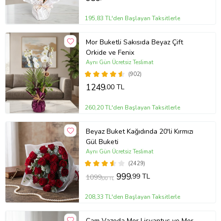
195,83 TL'den Başlayan Taksitlerle
Mor Buketli Sakısıda Beyaz Çift
Orkide ve Fenix
Aynı Gün Ücretsiz Teslimat
(902)
1249
,00 TL
260,20 TL'den Başlayan Taksitlerle
Beyaz Buket Kağıdında 20'li Kırmızı
Gül Buketi
Aynı Gün Ücretsiz Teslimat
(2429)
999
,99 TL
1099
,00 TL
208,33 TL'den Başlayan Taksitlerle
Cam Vazoda Mor Lisyantus ve Mor