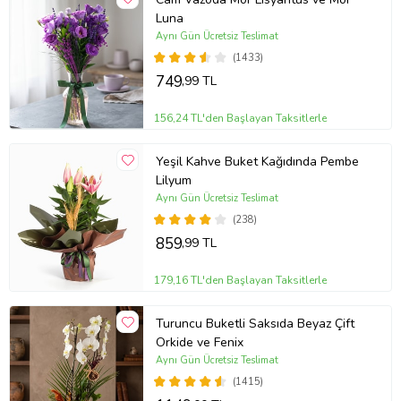
Luna
Aynı Gün Ücretsiz Teslimat
(1433)
749
,99 TL
156,24 TL'den Başlayan Taksitlerle
Yeşil Kahve Buket Kağıdında Pembe
Lilyum
Aynı Gün Ücretsiz Teslimat
(238)
859
,99 TL
179,16 TL'den Başlayan Taksitlerle
Turuncu Buketli Saksıda Beyaz Çift
Orkide ve Fenix
Aynı Gün Ücretsiz Teslimat
(1415)