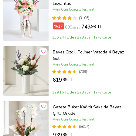
Lisyantus
Ürün Kodu:
vbt1363
Aynı Gün Ücretsiz Teslimat
(3106)
%17
749
,99 TL
899
,99 TL
156,24 TL'den Başlayan Taksitlerle
Beyaz Çizgili Polimer Vazoda 4 Beyaz
Gül
Aynı Gün Ücretsiz Teslimat
(739)
619
,99 TL
129,16 TL'den Başlayan Taksitlerle
Gazete Buket Kağıtlı Saksıda Beyaz
Çiftli Orkide
Aynı Gün Ücretsiz Teslimat
(5817)
939
,99 TL