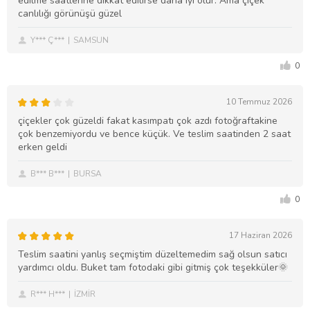
edilme saatlerine dikkat edilirse daha iyi olur. Ama çiçek
canlılığı görünüşü güzel
Y*** Ç***
SAMSUN
0
10 Temmuz 2026
çiçekler çok güzeldi fakat kasımpatı çok azdı fotoğraftakine
çok benzemiyordu ve bence küçük. Ve teslim saatinden 2 saat
erken geldi
B*** B***
BURSA
0
17 Haziran 2026
Teslim saatini yanlış seçmiştim düzeltemedim sağ olsun satıcı
yardımcı oldu. Buket tam fotodaki gibi gitmiş çok teşekküler🌞
R*** H***
İZMİR