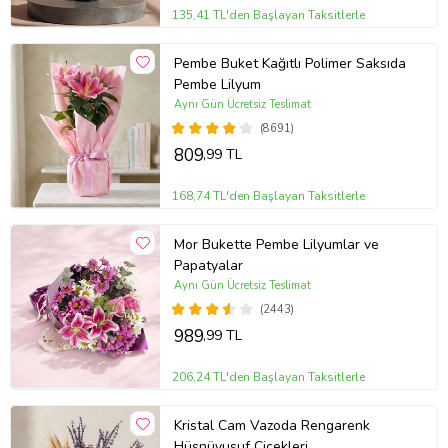
135,41 TL'den Başlayan Taksitlerle
Pembe Buket Kağıtlı Polimer Saksıda
Pembe Lilyum
Aynı Gün Ücretsiz Teslimat
(8691)
809
,99 TL
168,74 TL'den Başlayan Taksitlerle
Mor Bukette Pembe Lilyumlar ve
Papatyalar
Aynı Gün Ücretsiz Teslimat
(2443)
989
,99 TL
206,24 TL'den Başlayan Taksitlerle
Kristal Cam Vazoda Rengarenk
Hüsnüyusuf Çiçekleri