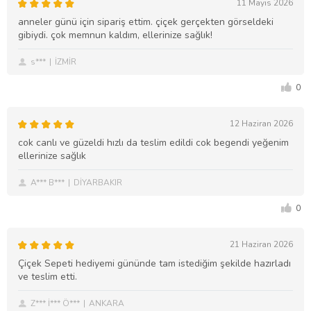
11 Mayıs 2026
anneler günü için sipariş ettim. çiçek gerçekten görseldeki
gibiydi. çok memnun kaldım, ellerinize sağlık!
s***
İZMİR
0
12 Haziran 2026
cok canlı ve güzeldi hızlı da teslim edildi cok begendi yeğenim
ellerinize sağlık
A*** B***
DİYARBAKIR
0
21 Haziran 2026
Çiçek Sepeti hediyemi gününde tam istediğim şekilde hazırladı
ve teslim etti.
Z*** İ*** Ö***
ANKARA