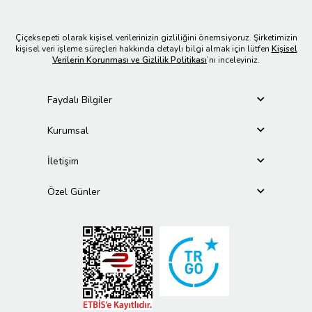
Çiçeksepeti olarak kişisel verilerinizin gizliliğini önemsiyoruz. Şirketimizin
kişisel veri işleme süreçleri hakkında detaylı bilgi almak için lütfen
Kişisel
Verilerin Korunması ve Gizlilik Politikası
’nı inceleyiniz.
Faydalı Bilgiler
Kurumsal
İletişim
Özel Günler