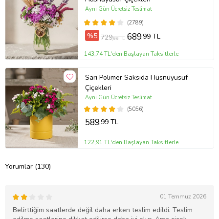
Aynı Gün Ücretsiz Teslimat
(2789)
%5
689
,99 TL
729
,99 TL
143,74 TL'den Başlayan Taksitlerle
Sarı Polimer Saksıda Hüsnüyusuf
Çiçekleri
Aynı Gün Ücretsiz Teslimat
(5056)
589
,99 TL
122,91 TL'den Başlayan Taksitlerle
Yorumlar (130)
01 Temmuz 2026
Belirttiğim saatlerde değil daha erken teslim edildi. Teslim