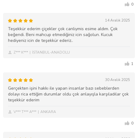
0
14 Aralık 2025
Teşekkür ederim çiçekler çok canliymis esime aldım. Çok
beğendi. Beni mahcup etmediğiniz icin sağolun. Kucuk
hediyeniz icin de teşekkür ederiz..
Z*** K***
İSTANBUL-ANADOLU
1
30 Aralık 2025
Gerçekten işini hakkı ile yapan insanlar bazı sebeblerden
dolayı rica ettiğim durumlar oldu çok anlayışla karşıladılar çok
teşekkür ederim
V*** T*** A***
ANKARA
0