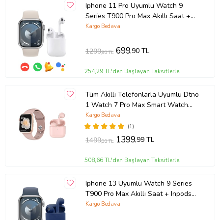
Iphone 11 Pro Uyumlu Watch 9
Series T900 Pro Max Akıllı Saat +
Inpods i12 Bluetooth Kulaklık (Gri)
Kargo Bedava
699
,90 TL
1299
,90 TL
254,29 TL'den Başlayan Taksitlerle
Tüm Akıllı Telefonlarla Uyumlu Dtno
1 Watch 7 Pro Max Smart Watch
Akıllı Saat + Pro 5 Bluetooth
Kargo Bedava
Kulaklık (Rose)
(1)
1399
,99 TL
1499
,00 TL
508,66 TL'den Başlayan Taksitlerle
Iphone 13 Uyumlu Watch 9 Series
T900 Pro Max Akıllı Saat + Inpods
i12 Bluetooth Kulaklık (Lacivert)
Kargo Bedava