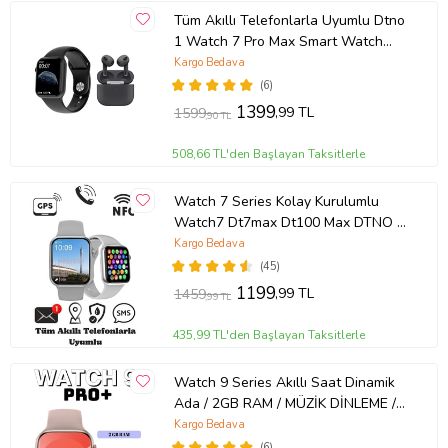
Tüm Akıllı Telefonlarla Uyumlu Dtno
1 Watch 7 Pro Max Smart Watch
Akıllı Saat + Tws Airpods 3.nesil
Kargo Bedava
Bluetooth Kulaklık (Siyah)
(6)
1399
,99 TL
1599
,90 TL
508,66 TL'den Başlayan Taksitlerle
Watch 7 Series Kolay Kurulumlu
Watch7 Dt7max Dt100 Max DTNO 1
Gps Özellikli Nfc Aktif Smartwatch
Kargo Bedava
2022 Yeni Akıllı Ip68 Su Geçirmez
(45)
Akıllı Saat (Gümüş)
1199
,99 TL
1459
,99 TL
435,99 TL'den Başlayan Taksitlerle
Watch 9 Series Akıllı Saat Dinamik
Ada / 2GB RAM / MÜZİK DİNLEME / 2
KORDONLU (Rose)
Kargo Bedava
(6)