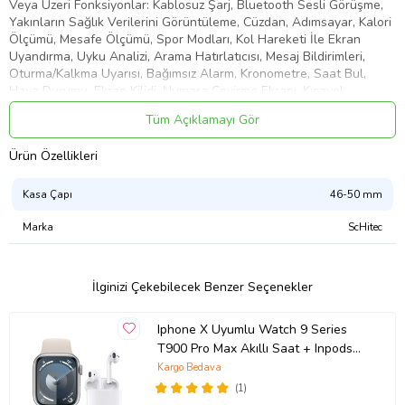
Veya Üzeri Fonksiyonlar: Kablosuz Şarj, Bluetooth Sesli Görüşme,
Yakınların Sağlık Verilerini Görüntüleme, Cüzdan, Adımsayar, Kalori
Ölçümü, Mesafe Ölçümü, Spor Modları, Kol Hareketi İle Ekran
Uyandırma, Uyku Analizi, Arama Hatırlatıcısı, Mesaj Bildirimleri,
Oturma/Kalkma Uyarısı, Bağımsız Alarm, Kronometre, Saat Bul,
Hava Durumu, Ekran Kilidi, Numara Çevirme Ekranı, Kısayol
Menüleri, 3d Dinamik Kadran Desteği, Basınç Ölçümü, Müzik
Tüm Açıklamayı Gör
Kontrol, Nefes Egzersizleri, Nabız Ölçümü, Kan Basınç Ölçümü,
Hesap Makinesi, Sosyal Medya Bildirimleri, Parlaklık Ayarı, Nfc, Güç
Ürün Özellikleri
Tasarrufu Modu. Desteklenen Diller: Türkçe, İngilizce, Çince,
Geleneksel Çince, Danca, Yunanca, Latin, Romence, İbranice,
Çekçe, Lehçe, İspanyolca, Almanca, Rusça, Portekizce, Fransızca,
Kasa Çapı
46-50 mm
Japonca, İtalyan, Vietnamca, Korece, Arapça, Farsi Su altı kullanımı
için uygun değildir, sıçramalara karşı dayanıklıdır.
Marka
ScHitec
İlginizi Çekebilecek Benzer Seçenekler
Ürün Kodu:
kcm22103297
Iphone X Uyumlu Watch 9 Series
T900 Pro Max Akıllı Saat + Inpods
i12 Bluetooth Kulaklık (Gri)
Kargo Bedava
(1)