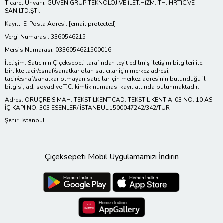
Ticaret Ünvanı: GÜVEN GRUP TEKNOLOJİVE İLET.HİZM.İTH.İHRTİC.VE
SAN.LTD.ŞTİ.
Kayıtlı E-Posta Adresi:
[email protected]
Vergi Numarası: 3360546215
Mersis Numarası: 0336054621500016
İletişim: Satıcının Çiçeksepeti tarafından teyit edilmiş iletişim bilgileri ile
birlikte tacir/esnaf/sanatkar olan satıcılar için merkez adresi;
tacir/esnaf/sanatkar olmayan satıcılar için merkez adresinin bulunduğu il
bilgisi, ad, soyad ve T.C. kimlik numarası kayıt altında bulunmaktadır.
Adres: ORUÇREİS MAH. TEKSTİLKENT CAD. TEKSTİL KENT A-03 NO: 10 AS
İÇ KAPI NO: 303 ESENLER/ İSTANBUL 1500047242/342/TUR
Şehir: İstanbul
Çiçeksepeti Mobil Uygulamamızı İndirin