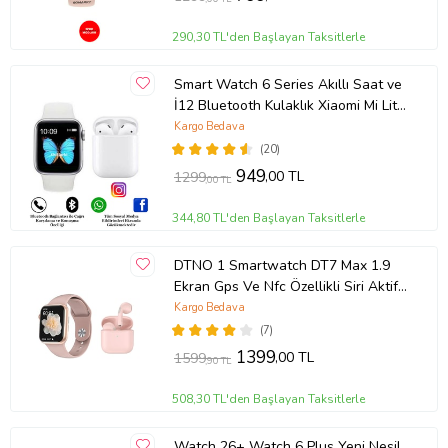
290,30 TL'den Başlayan Taksitlerle
Smart Watch 6 Series Akıllı Saat ve
İ12 Bluetooth Kulaklık Xiaomi Mi Lite
11 Uyumlu (Beyaz)
Kargo Bedava
(20)
949
,00 TL
1299
,00 TL
344,80 TL'den Başlayan Taksitlerle
DTNO 1 Smartwatch DT7 Max 1.9
Ekran Gps Ve Nfc Özellikli Siri Aktif
Smartwatch Akıllı Saat Ve Pro 5
Kargo Bedava
Bluetooth Kulaklık (Rose)
(7)
1399
,00 TL
1599
,90 TL
508,30 TL'den Başlayan Taksitlerle
Watch 26+ Watch 6 Plus Yeni Nesil