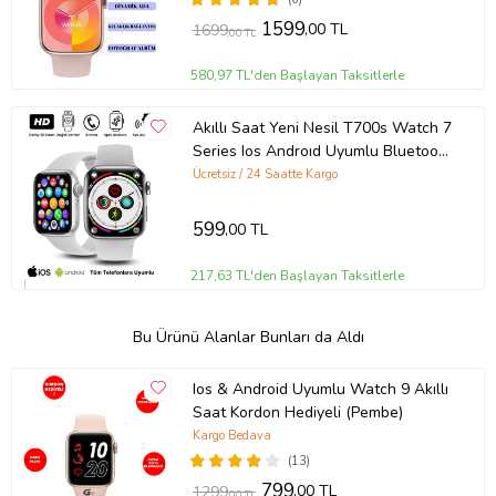
1599
,00 TL
1699
,00 TL
580,97 TL'den Başlayan Taksitlerle
Akıllı Saat Yeni Nesil T700s Watch 7
Series Ios Androıd Uyumlu Bluetooh
Arama Bildirim Alma (Beyaz)
Ücretsiz / 24 Saatte Kargo
599
,00 TL
217,63 TL'den Başlayan Taksitlerle
Bu Ürünü Alanlar Bunları da Aldı
Ios & Android Uyumlu Watch 9 Akıllı
Saat Kordon Hediyeli (Pembe)
Kargo Bedava
(13)
799
,00 TL
1299
,00 TL