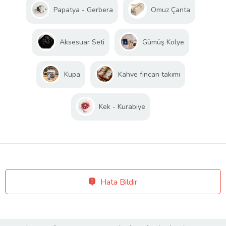
Papatya - Gerbera
Omuz Çanta
Aksesuar Seti
Gümüş Kolye
Kupa
Kahve fincan takımı
Kek - Kurabiye
Hata Bildir