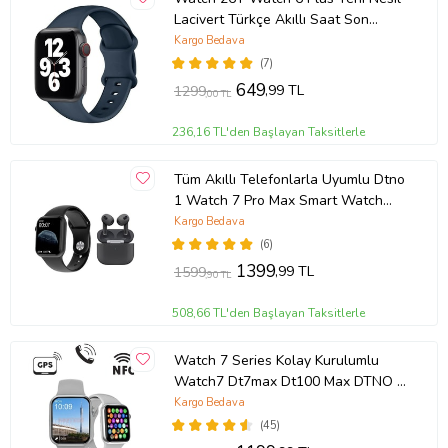
Lacivert Türkçe Akıllı Saat Son
Sürüm Yan Tuş Aktif
Kargo Bedava
(7)
649
,99 TL
1299
,00 TL
236,16 TL'den Başlayan Taksitlerle
Tüm Akıllı Telefonlarla Uyumlu Dtno
1 Watch 7 Pro Max Smart Watch
Akıllı Saat + Tws Airpods 3.nesil
Kargo Bedava
Bluetooth Kulaklık (Siyah)
(6)
1399
,99 TL
1599
,90 TL
508,66 TL'den Başlayan Taksitlerle
Watch 7 Series Kolay Kurulumlu
Watch7 Dt7max Dt100 Max DTNO 1
Gps Özellikli Nfc Aktif Smartwatch
Kargo Bedava
2022 Yeni Akıllı Ip68 Su Geçirmez
(45)
Akıllı Saat (Gümüş)