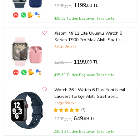
1199
,00 TL
1299
,90 TL
435,63 TL'den Başlayan Taksitlerle
Xiaomi Mi 11 Lite Uyumlu Watch 9
Series T900 Pro Max Akıllı Saat +
Inpods i12 Bluetooth Kulaklık
Kargo Bedava
(Pembe)
1199
,00 TL
1299
,90 TL
435,63 TL'den Başlayan Taksitlerle
Watch 26+ Watch 6 Plus Yeni Nesil
Lacivert Türkçe Akıllı Saat Son
Sürüm Yan Tuş Aktif
Kargo Bedava
(7)
649
,99 TL
1299
,00 TL
236,16 TL'den Başlayan Taksitlerle