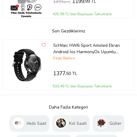
1199
,99 TL
1459
,99 TL
435,99 TL'den Başlayan Taksitlerle
Son Gezdikleriniz
ScHitec HW6 Sport Amoled Ekran
Android İos HarmonyOs Uyumlu
Akıllı Saat Siyah
Kargo Bedava
1377
,50 TL
500,49 TL'den Başlayan Taksitlerle
Daha Fazla Kategori
Akıllı Saat
Kol Saati
Güller